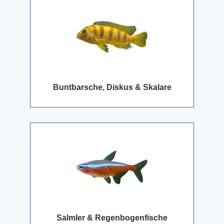
Buntbarsche, Diskus & Skalare
Salmler & Regenbogenfische