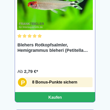
Durchschnittliche Bewertung von 5 von 5 Sternen
Blehers Rotkopfsalmler,
Hemigrammus bleheri (Petitella
bleheri)
Ab
2,79 €*
P
8 Bonus-Punkte sichern
Kaufen