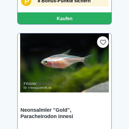
P
8 Bonus-Punkte sichern
Kaufen
Neonsalmler "Gold",
Paracheirodon innesi