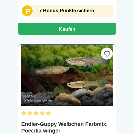
P
7 Bonus-Punkte sichern
Kaufen
Durchschnittliche Bewertung von 5 von 5 Sternen
Endler-Guppy Weibchen Farbmix,
Poecilia wingei