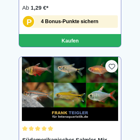
Ab
1,29 €*
P
4 Bonus-Punkte sichern
Kaufen
Durchschnittliche Bewertung von 5 von 5 Sternen