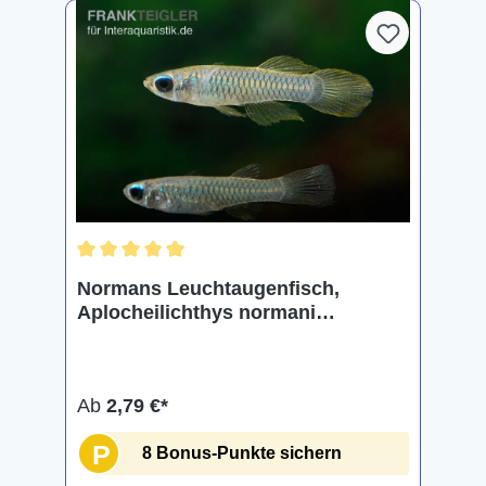
Durchschnittliche Bewertung von 5 von 5 Sternen
Normans Leuchtaugenfisch,
Aplocheilichthys normani
(Minifisch)
Ab
2,79 €*
P
8 Bonus-Punkte sichern