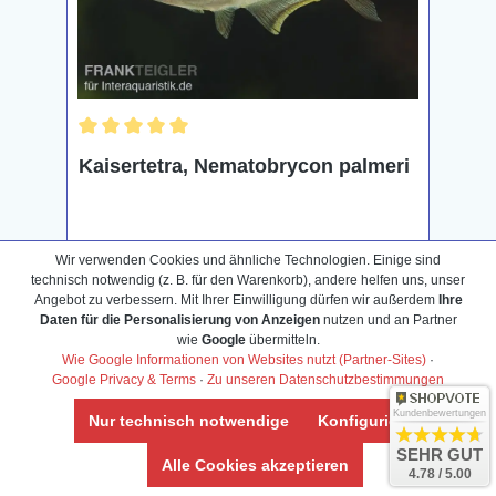
Durchschnittliche Bewertung von 5 von 5 Sternen
Kaisertetra, Nematobrycon palmeri
Wir verwenden Cookies und ähnliche Technologien. Einige sind
technisch notwendig (z. B. für den Warenkorb), andere helfen uns, unser
Ab
2,99 €*
Angebot zu verbessern. Mit Ihrer Einwilligung dürfen wir außerdem
Ihre
Daten für die Personalisierung von Anzeigen
nutzen und an Partner
P
9 Bonus-Punkte sichern
wie
Google
übermitteln.
Wie Google Informationen von Websites nutzt (Partner-Sites)
·
Google Privacy & Terms
·
Zu unseren Datenschutzbestimmungen
Kaufen
Kundenbewertungen
Nur technisch notwendige
Konfigurieren
SEHR GUT
Alle Cookies akzeptieren
4.78 / 5.00