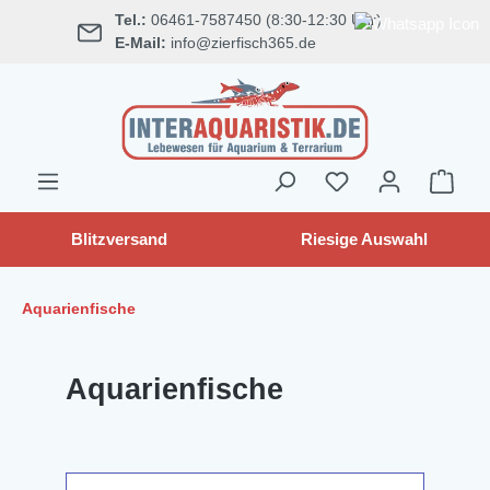
Tel.:
06461-7587450 (8:30-12:30 Uhr)
alt springen
E-Mail:
info@zierfisch365.de
Blitzversand
Riesige Auswahl
Aquarienfische
Aquarienfische