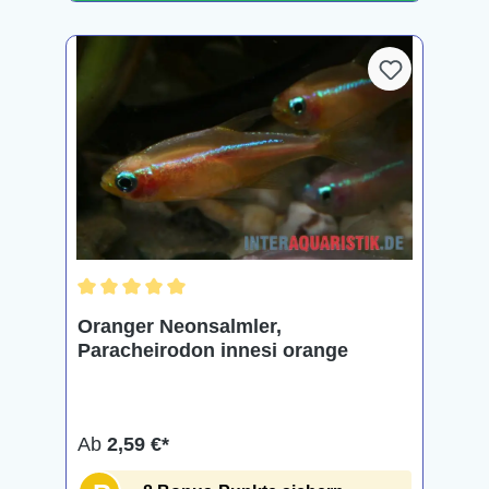
Durchschnittliche Bewertung von 5 von 5 Sternen
Oranger Neonsalmler,
Paracheirodon innesi orange
Ab
2,59 €*