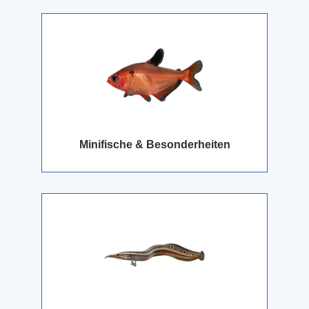
Minifische & Besonderheiten