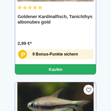
Durchschnittliche Bewertung von 5 von 5 Sternen
Goldener Kardinalfisch, Tanichthys
albonubes gold
2,99 €*
P
9 Bonus-Punkte sichern
Kaufen