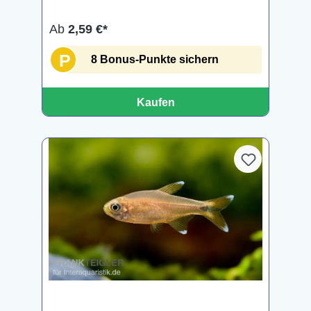
Ab
2,59 €*
P
8 Bonus-Punkte sichern
Kaufen