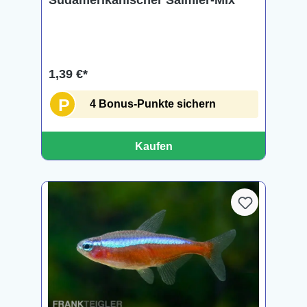
Südamerikanischer Salmler-Mix
1,39 €*
P
4 Bonus-Punkte sichern
Kaufen