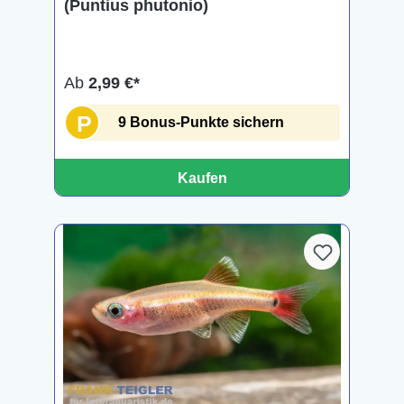
(Puntius phutonio)
Ab
2,99 €*
P
9 Bonus-Punkte sichern
Kaufen