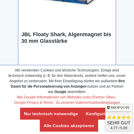
JBL Floaty Shark, Algenmagnet bis
30 mm Glasstärke
199,99 €*
206,50 €*
(3.15% gespart)
Wir verwenden Cookies und ähnliche Technologien. Einige sind
technisch notwendig (z. B. für den Warenkorb), andere helfen uns, unser
P
600 Bonus-Punkte sichern
Angebot zu verbessern. Mit Ihrer Einwilligung dürfen wir außerdem
Ihre
Daten für die Personalisierung von Anzeigen
nutzen und an Partner
wie
Google
übermitteln.
Wie Google Informationen von Websites nutzt (Partner-Sites)
·
Kaufen
Google Privacy & Terms
·
Zu unseren Datenschutzbestimmungen
Kundenbewertungen
Nur technisch notwendige
Konfigurieren
SEHR GUT
Alle Cookies akzeptieren
4.77 / 5.00