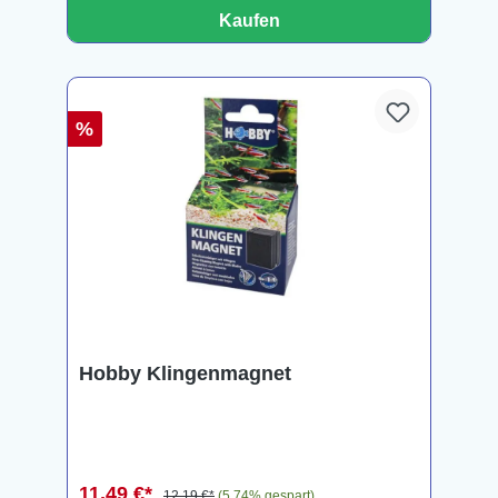
Kaufen
%
Hobby Klingenmagnet
11,49 €*
12,19 €*
(5.74% gespart)