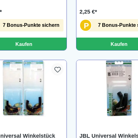
*
2,25 €*
P
7 Bonus-Punkte sichern
7 Bonus-Punkte 
Kaufen
Kaufen
niversal Winkelstück
JBL Universal Winkel