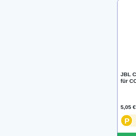
JBL C
für C
5,05 €
P