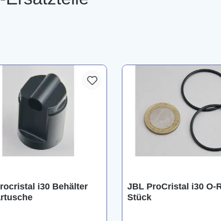
ocristal i30 Behälter
JBL ProCristal i30 O-R
artusche
Stück