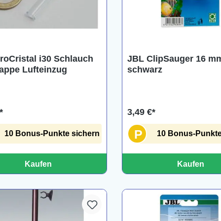
roCristal i30 Schlauch
JBL ClipSauger 16 mm
appe Lufteinzug
schwarz
*
3,49 €*
P
10 Bonus-Punkte sichern
10 Bonus-Punkte
Kaufen
Kaufen