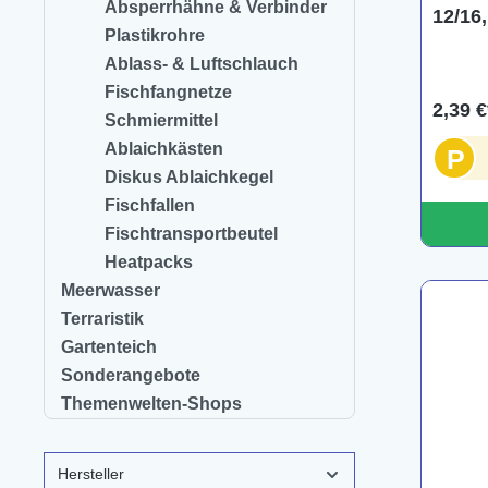
Absperrhähne & Verbinder
12/16,
Plastikrohre
Ablass- & Luftschlauch
Fischfangnetze
2,39 €
Schmiermittel
Ablaichkästen
P
Diskus Ablaichkegel
Fischfallen
Fischtransportbeutel
Heatpacks
Meerwasser
Terraristik
Gartenteich
Sonderangebote
Themenwelten-Shops
Hersteller