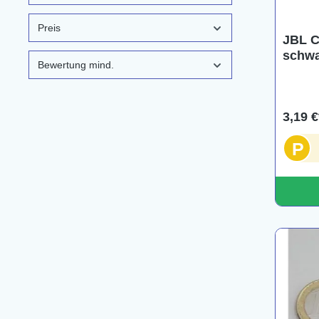
Preis
JBL C
schwa
Bewertung mind.
3,19 €
P