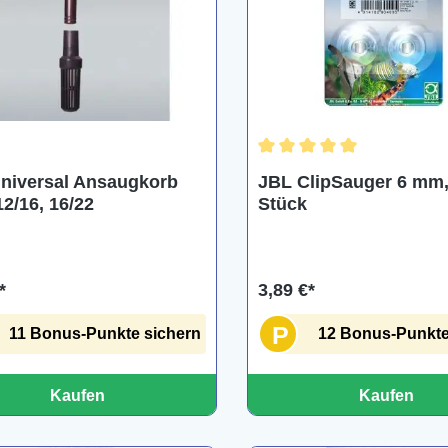
Durchschnittliche Bewertu
niversal Ansaugkorb
JBL ClipSauger 6 mm,
12/16, 16/22
Stück
*
3,89 €*
P
11 Bonus-Punkte sichern
12 Bonus-Punkte
Kaufen
Kaufen