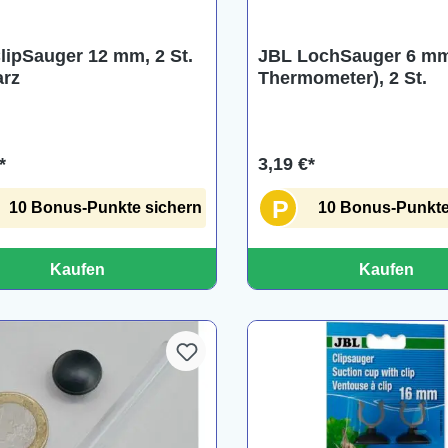
lipSauger 12 mm, 2 St.
JBL LochSauger 6 mm 
rz
Thermometer), 2 St.
*
3,19 €*
P
10 Bonus-Punkte sichern
10 Bonus-Punkte
Kaufen
Kaufen