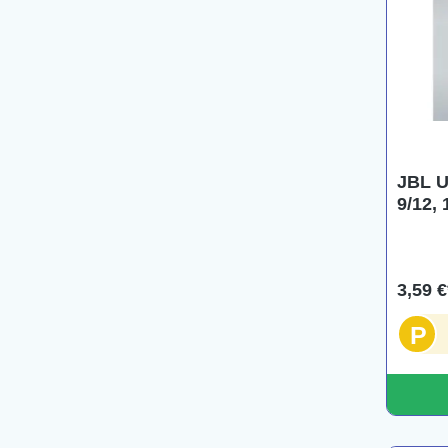
JBL U
9/12, 
3,59 €
P