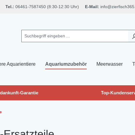
Tel.:
06461-7587450 (8:30-12:30 Uhr)
E-Mail:
info@zierfisch365
ere Aquarientiere
Aquariumzubehör
Meerwasser
T
dankunft-Garantie
Top-Kundenserv
e
-Ersatzteile