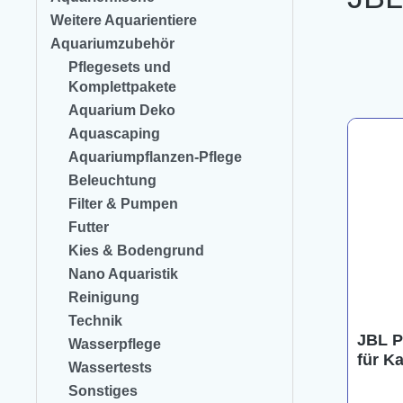
Weitere Aquarientiere
Aquariumzubehör
Pflegesets und
Komplettpakete
Aquarium Deko
Aquascaping
Aquariumpflanzen-Pflege
Beleuchtung
Filter & Pumpen
Futter
Kies & Bodengrund
Nano Aquaristik
Reinigung
Technik
JBL Pr
Wasserpflege
für K
Wassertests
Sonstiges