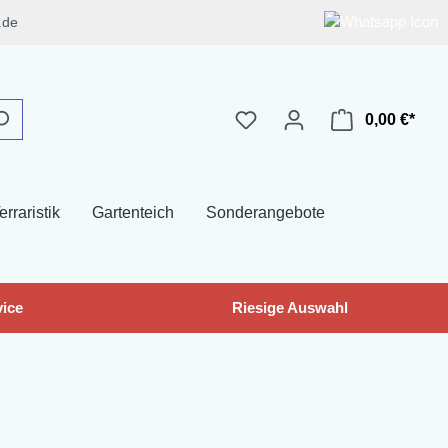
.de
0,00 €*
erraristik
Gartenteich
Sonderangebote
ice
Riesige Auswahl