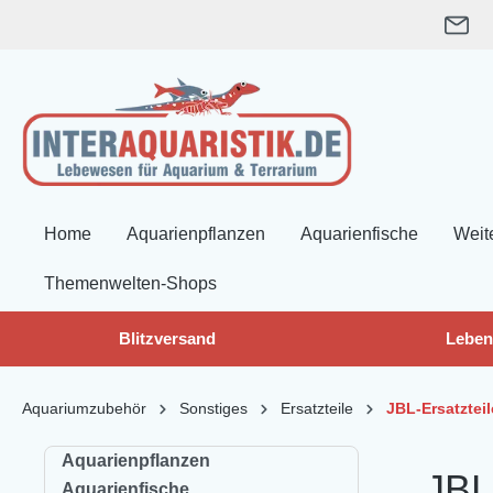
springen
Zur Hauptnavigation springen
Home
Aquarienpflanzen
Aquarienfische
Weit
Themenwelten-Shops
Blitzversand
Leben
Aquariumzubehör
Sonstiges
Ersatzteile
JBL-Ersatzteil
Aquarienpflanzen
JBL
Aquarienfische