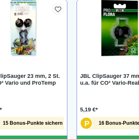
lipSauger 23 mm, 2 St.
JBL ClipSauger 37 mm
O² Vario und ProTemp
u.a. für CO² Vario-Rea
*
5,19 €*
P
15 Bonus-Punkte sichern
16 Bonus-Punkte