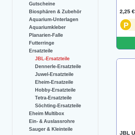
Gutscheine
2,25 €
Biosphären & Zubehör
Aquarium-Unterlagen
P
Aquariumkleber
Planarien-Falle
Futterringe
Ersatzteile
JBL-Ersatzteile
Dennerle-Ersatzteile
Juwel-Ersatzteile
Eheim-Ersatzeile
Hobby-Ersatzteile
Tetra-Ersatzteile
Söchting-Ersatzteile
Eheim Multibox
Ein- & Auslassrohre
Sauger & Kleinteile
JBL U