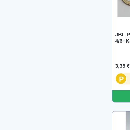
JBL P
4/6+K
3,35 €
P