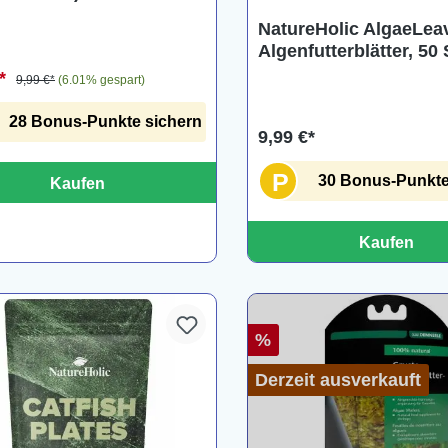
NatureHolic AlgaeLea
Algenfutterblätter, 50
€*
9,99 €*
(6.01% gespart)
28 Bonus-Punkte sichern
9,99 €*
P
30 Bonus-Punkte
Kaufen
Kaufen
%
Derzeit ausverkauft