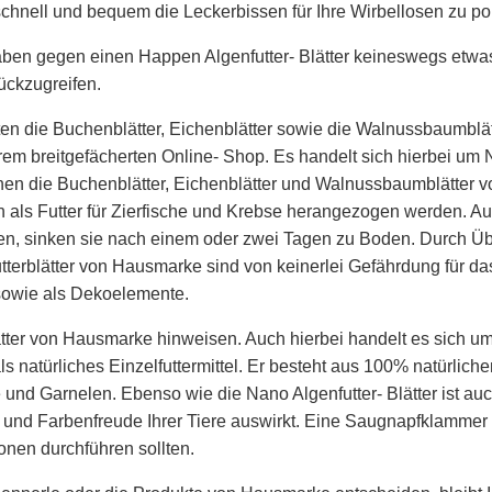
schnell und bequem die Leckerbissen für Ihre Wirbellosen zu por
en gegen einen Happen Algenfutter- Blätter keineswegs etwas e
ückzugreifen.
ieten die Buchenblätter, Eichenblätter sowie die Walnussbaumbl
rem breitgefächerten Online- Shop. Es handelt sich hierbei um
enen die Buchenblätter, Eichenblätter und Walnussbaumblätter 
als Futter für Zierfische und Krebse herangezogen werden. Auf
en, sinken sie nach einem oder zwei Tagen zu Boden. Durch Ü
tterblätter von Hausmarke sind von keinerlei Gefährdung für d
 sowie als Dekoelemente.
ätter von Hausmarke hinweisen. Auch hierbei handelt es sich um
 als natürliches Einzelfuttermittel. Er besteht aus 100% natürlic
e und Garnelen. Ebenso wie die Nano Algenfutter- Blätter ist au
 und Farbenfreude Ihrer Tiere auswirkt. Eine Saugnapfklammer s
onen durchführen sollten.