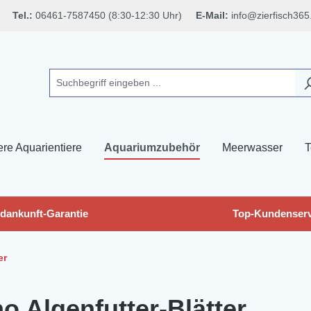
Tel.:
06461-7587450 (8:30-12:30 Uhr)
E-Mail:
info@zierfisch365
ere Aquarientiere
Aquariumzubehör
Meerwasser
T
dankunft-Garantie
Top-Kundenserv
er
o Algenfutter-Blätter