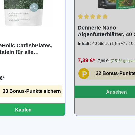
Durchschnittliche Bewertu
Dennerle Nano
Algenfutterblätter, 40 
Inhalt:
40 Stück
(1,85 €* / 10
eHolic CatfishPlates,
afeln für alle
else, 5 Stück
7,39 €*
7,99 €*
(7.51% gespar
P
22 Bonus-Punkte
€*
33 Bonus-Punkte sichern
Ansehen
Kaufen