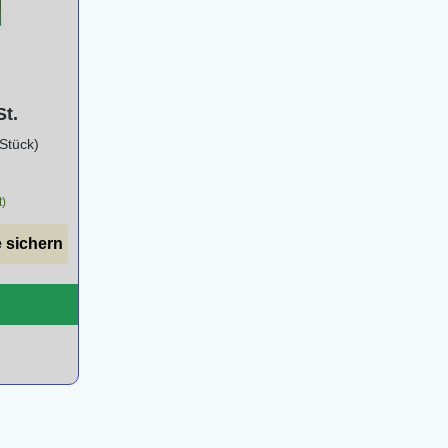
ng von 5 von 5 Sternen
St.
 Stück)
t)
 sichern