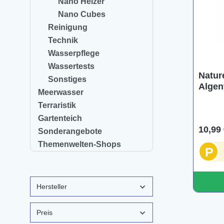
Nano Heizer
Nano Cubes
Reinigung
Technik
Wasserpflege
Wassertests
Natur
Sonstiges
Algent
Meerwasser
Saugw
Terraristik
Gartenteich
10,99 
Sonderangebote
Themenwelten-Shops
P
Hersteller
Preis