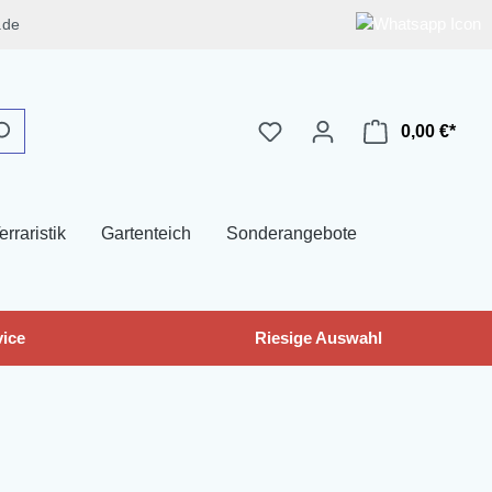
.de
0,00 €*
erraristik
Gartenteich
Sonderangebote
ice
Riesige Auswahl