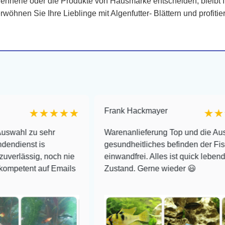
on Dennerle oder die Produkte von Hausmarke entscheiden, bleibt
öhnen Sie Ihre Lieblinge mit Algenfutter- Blättern und profit
Frank Hackmayer
★★★★
★★★★
sehr
Warenanlieferung Top und die Auswahl plus
is
gesundheitliches befinden der Fische
, noch nie
einwandfrei. Alles ist quick lebendig und im s
auf Emails
Zustand. Gerne wieder 😃