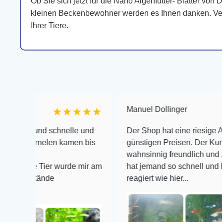
Ob Sie sich jetzt für die Nano Algenfutter- Blätter v
kleinen Beckenbewohner werden es Ihnen danken. Verw
Ihrer Tiere.
Manuel Dollinger
★★★★★
★
nd schnelle und
Der Shop hat eine riesige Auswahl zu 
nelen kamen bis
günstigen Preisen. Der Kundendienst 
wahnsinnig freundlich und zuverlässig
Tier wurde mir am
hat jemand so schnell und kompetent 
ände
reagiert wie hier...