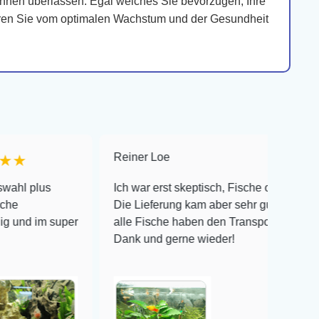
 Ihnen überlassen. Egal welches Sie bevorzugen, Ihre
ieren Sie vom optimalen Wachstum und der Gesundheit
Reiner Loe
★★★★★
Ich war erst skeptisch, Fische online zu bestellen!
Die Lieferung kam aber sehr gut verpackt an und
uper
alle Fische haben den Transport überlebt! Vielen
Dank und gerne wieder!