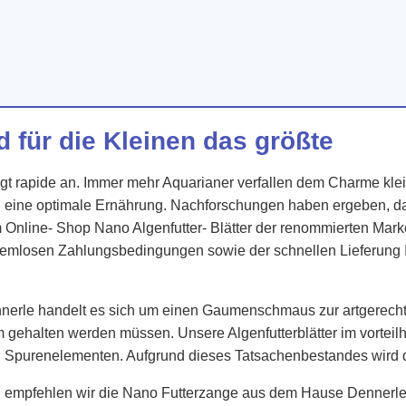
d für die Kleinen das größte
eigt rapide an. Immer mehr Aquarianer verfallen dem Charme kl
n eine optimale Ernährung. Nachforschungen haben ergeben, da
m Online- Shop Nano Algenfutter- Blätter der renommierten Ma
emlosen Zahlungsbedingungen sowie der schnellen Lieferung Ihre
nnerle handelt es sich um einen Gaumenschmaus zur artgerech
 gehalten werden müssen. Unsere Algenfutterblätter im vorteil
 Spurenelementen. Aufgrund dieses Tatsachenbestandes wird die
rn empfehlen wir die Nano Futterzange aus dem Hause Dennerle. 