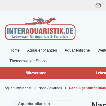
springen
Zur Hauptnavigation springen
Home
Aquarienpflanzen
Aquarienfische
Weit
Themenwelten-Shops
Blitzversand
Leben
Aquariumzubehör
Nano Aquaristik
Nano Algenfutter-Blätt
Nan
Aquarienpflanzen