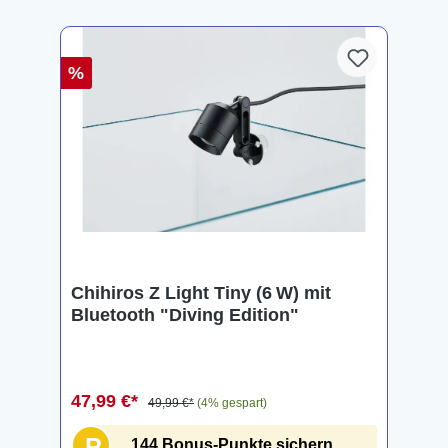
%
Chihiros Z Light Tiny (6 W) mit
Bluetooth "Diving Edition"
47,99 €*
49,99 €*
(4% gespart)
P
144 Bonus-Punkte sichern