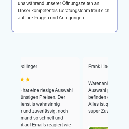
uns während unserer Öffnungszeiten an.
Unser kompetentes Beratungsteam freut sich
auf Ihre Fragen und Anregungen.
linger
Frank Hackmayer
★★
★★
Warenanlieferung Top und die
at eine riesige Auswahl
Auswahl plus gesundheitliches
nstigen Preisen. Der
befinden der Fische einwandfrei
st is wahnsinnig
Alles ist quick lebendig und im
 und zuverlässig, noch
super Zustand. Gerne wieder 
mand so schnell und
auf Emails reagiert wie