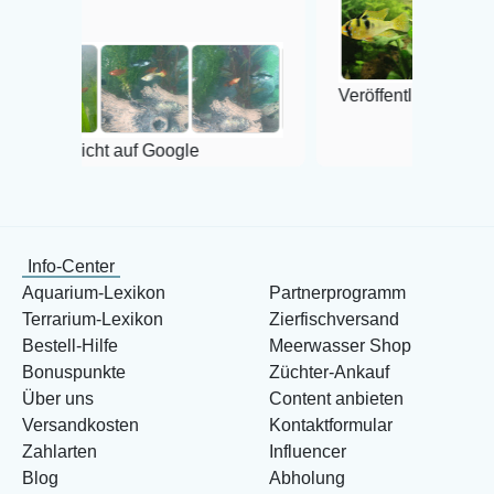
Veröffentlicht auf Google
cht auf Google
Info-Center
Aquarium-Lexikon
Partnerprogramm
Terrarium-Lexikon
Zierfischversand
Bestell-Hilfe
Meerwasser Shop
Bonuspunkte
Züchter-Ankauf
Über uns
Content anbieten
Versandkosten
Kontaktformular
Zahlarten
Influencer
Blog
Abholung