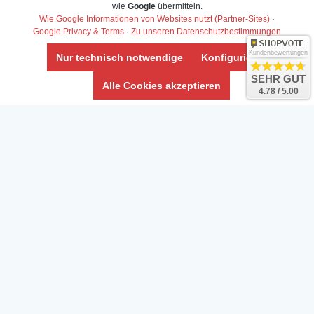
Daten­schutz­erklärung
wie
Google
übermitteln.
Widerrufs­recht /Widerrufs­formular
Wie Google Informationen von Websites nutzt (Partner-Sites)
·
Google Privacy & Terms
·
Zu unseren Datenschutzbestimmungen
AGB & Info
Impressum
Kundenbewertungen
Nur technisch notwendige
Konfigurieren
Umwelt und Entsorgung
SEHR GUT
Alle Cookies akzeptieren
4.78 / 5.00
Vertrag widerrufen
* Alle Preise inkl. ges. MwSt. zzgl.
Versandkosten
Zierfische, Garnelen, Krebse, Wasserschnecken (Wirbellose),
Aquarienpflanzen & Aquarium-Zubehör preiswert online kaufen.
© Copyright 2024 Interaquaristik.de Shop, Aquarium und
Gartenteich Shop. Alle Rechte vorbehalten.