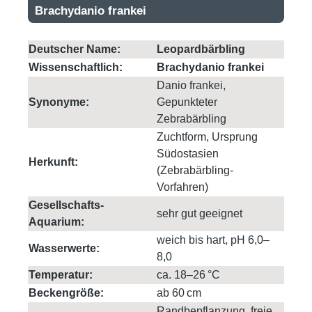
Brachydanio frankei
Deutscher Name:
Leopardbärbling
Wissenschaftlich:
Brachydanio frankei
Danio frankei,
Synonyme:
Gepunkteter
Zebrabärbling
Zuchtform, Ursprung
Südostasien
Herkunft:
(Zebrabärbling-
Vorfahren)
Gesellschafts-
sehr gut geeignet
Aquarium:
weich bis hart, pH 6,0–
Wasserwerte:
8,0
Temperatur:
ca. 18–26 °C
Beckengröße:
ab 60 cm
Randbepflanzung, freie