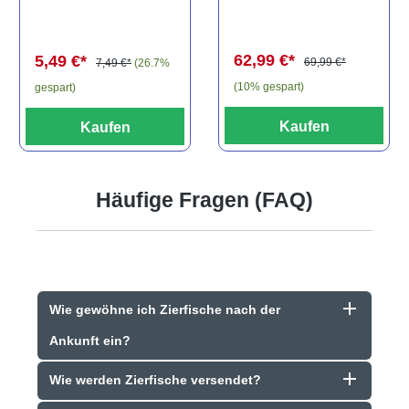
els, L81,
travancoricus
Baryancistrus
(Minifisch)
spec., 6-8 cm
62,99 €*
5,49 €*
69,99 €*
7,49 €*
(26.7%
(10% gespart)
gespart)
Kaufen
Kaufen
Häufige Fragen (FAQ)
Wie gewöhne ich Zierfische nach der
Ankunft ein?
Wie werden Zierfische versendet?