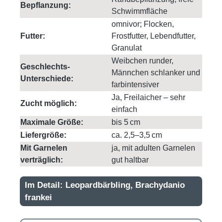
Bepflanzung:
Schwimmfläche
omnivor; Flocken,
Futter:
Frostfutter, Lebendfutter,
Granulat
Weibchen runder,
Geschlechts-
Männchen schlanker und
Unterschiede:
farbintensiver
Ja, Freilaicher – sehr
Zucht möglich:
einfach
Maximale Größe:
bis 5 cm
Liefergröße:
ca. 2,5–3,5 cm
Mit Garnelen
ja, mit adulten Garnelen
verträglich:
gut haltbar
Im Detail: Leopardbärbling, Brachydanio
frankei