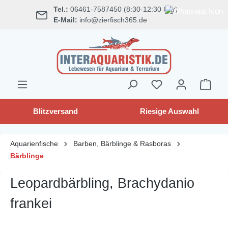
Tel.:
06461-7587450 (8:30-12:30 Uhr)
alt springen
E-Mail:
info@zierfisch365.de
Blitzversand
Riesige Auswahl
Aquarienfische
Barben, Bärblinge & Rasboras
Bärblinge
Leopardbärbling, Brachydanio
frankei