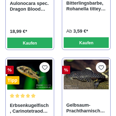
Durchschnittliche Bewertu
Durchschnittliche Bewertung von 5 von 5 Sternen
Bitterlingsbarbe,
Aulonocara spec.
Rohanella titteya,
Dragon Blood
ehem. Puntius
albino, DNZ
titteya
Ab
3,59 €*
18,99 €*
Kaufen
Kaufen
%
%
Tipp
Durchschnittliche Bewertung von 5 von 5 Sternen
Gelbsaum-
Erbsenkugelfisch
Prachtharnischw
, Carinotetraodon