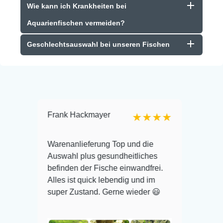
Wie kann ich Krankheiten bei
Aquarienfischen vermeiden?
Geschlechtsauswahl bei unseren Fischen
Frank Hackmayer
Reiner
★★★★
Ich war
Warenanlieferung Top und die
online 
uswahl
Auswahl plus gesundheitliches
kam abe
er
befinden der Fische einwandfrei.
alle Fi
Alles ist quick lebendig und im
überleb
noch
super Zustand. Gerne wieder 😃
wieder!
d
t wie