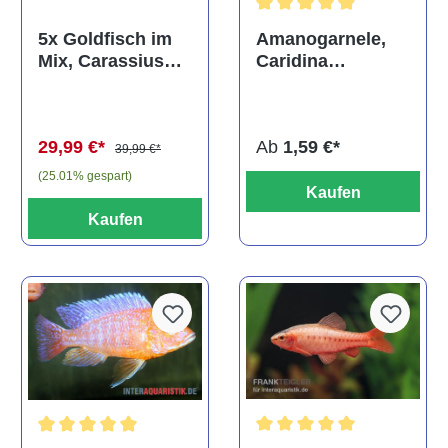
Durchschnittliche Bewertun
Amanogarnele,
5x Goldfisch im
Caridina
Mix, Carassius
multidentata
auratus
(Kaltwasser)
Ab
1,59 €*
29,99 €*
39,99 €*
(25.01% gespart)
Kaufen
Kaufen