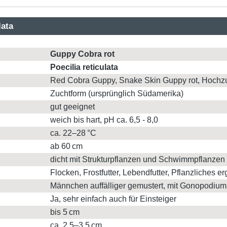
lata
Guppy Cobra rot
Poecilia reticulata
Red Cobra Guppy, Snake Skin Guppy rot, Hochz
Zuchtform (ursprünglich Südamerika)
gut geeignet
weich bis hart, pH ca. 6,5 - 8,0
ca. 22–28 °C
ab 60 cm
dicht mit Strukturpflanzen und Schwimmpflanzen
Flocken, Frostfutter, Lebendfutter, Pflanzliches er
Männchen auffälliger gemustert, mit Gonopodium
Ja, sehr einfach auch für Einsteiger
bis 5 cm
ca. 2,5–3,5 cm