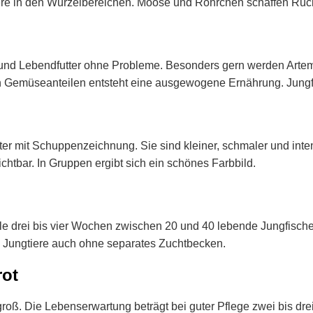
iere in den Wurzelbereichen. Moose und Röhrchen schaffen Rü
t- und Lebendfutter ohne Probleme. Besonders gern werden Arte
 Gemüseanteilen entsteht eine ausgewogene Ernährung. Jungfis
 mit Schuppenzeichnung. Sie sind kleiner, schmaler und intens
htbar. In Gruppen ergibt sich ein schönes Farbbild.
lle drei bis vier Wochen zwischen 20 und 40 lebende Jungfische
le Jungtiere auch ohne separates Zuchtbecken.
rot
. Die Lebenserwartung beträgt bei guter Pflege zwei bis drei 