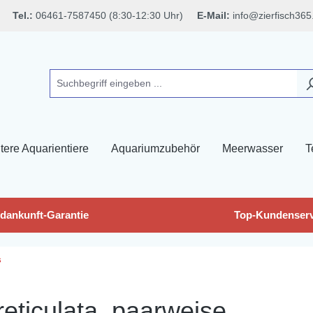
Tel.:
06461-7587450 (8:30-12:30 Uhr)
E-Mail:
info@zierfisch365
tere Aquarientiere
Aquariumzubehör
Meerwasser
T
dankunft-Garantie
Top-Kundenserv
s
reticulata, paarweise