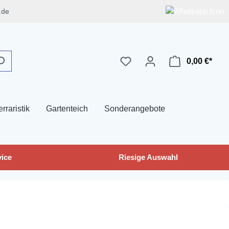
.de
0,00 €*
erraristik
Gartenteich
Sonderangebote
ice
Riesige Auswahl