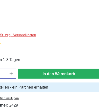
wSt. zzgl. Versandkosten
liche Bewertung von 5 von 5 Sternen
in 1-3 Tagen
In den Warenkorb
tellen - ein Pärchen erhalten
tel hinzufügen
mer:
2429