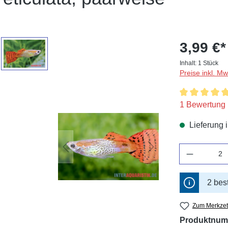
3,99 €*
Inhalt:
1 Stück
Preise inkl. M
Durchschnitt
1 Bewertung
Lieferung 
Anzahl
2 bes
Zum Merkzet
Produktnum