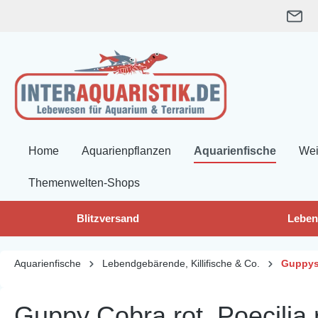
springen
Zur Hauptnavigation springen
Home
Aquarienpflanzen
Aquarienfische
Wei
Themenwelten-Shops
Blitzversand
Leben
Aquarienfische
Lebendgebärende, Killifische & Co.
Guppy
Guppy Cobra rot, Poecilia 