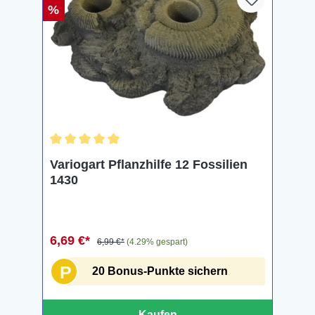
%
Durchschnittliche Bewertung von 5 von 5 Sternen
Variogart Pflanzhilfe 12 Fossilien
1430
6,69 €*
6,99 €*
(4.29% gespart)
P
20 Bonus-Punkte sichern
Kaufen