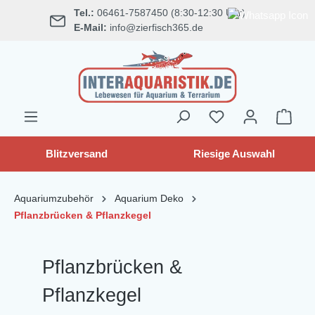
Tel.:
06461-7587450 (8:30-12:30 Uhr)
alt springen
E-Mail:
info@zierfisch365.de
Blitzversand
Riesige Auswahl
Aquariumzubehör
Aquarium Deko
Pflanzbrücken & Pflanzkegel
Pflanzbrücken &
Pflanzkegel