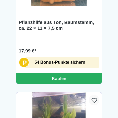
Pflanzhilfe aus Ton, Baumstamm,
ca. 22 × 11 × 7,5 cm
17,99 €*
P
54 Bonus-Punkte sichern
Kaufen