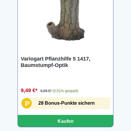
Variogart Pflanzhilfe 5 1417,
Baumstumpf-Optik
9,49 €*
9,99 €*
(5.01% gespart)
P
28 Bonus-Punkte sichern
Kaufen