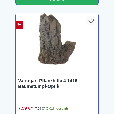
%
Variogart Pflanzhilfe 4 1416,
Baumstumpf-Optik
7,59 €*
7,99 €*
(5.01% gespart)