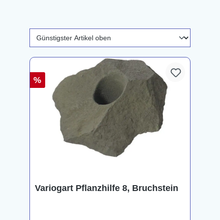
%
Variogart Pflanzhilfe 8, Bruchstein