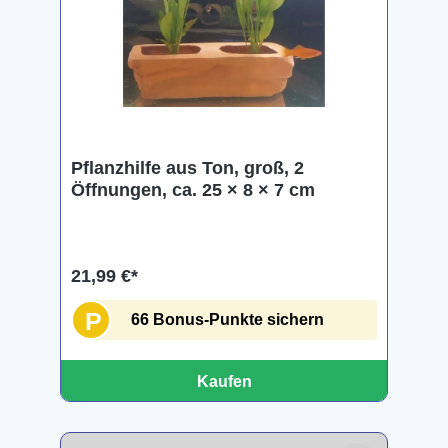
Pflanzhilfe aus Ton, groß, 2
Öffnungen, ca. 25 × 8 × 7 cm
21,99 €*
P
66 Bonus-Punkte sichern
Kaufen