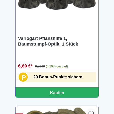
Variogart Pflanzhilfe 1,
Baumstumpf-Optik, 1 Stück
6,69 €*
6,99 €*
(4.29% gespart)
P
20 Bonus-Punkte sichern
Kaufen