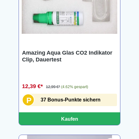
Amazing Aqua Glas CO2 Indikator
Clip, Dauertest
12,39 €*
12,99 €*
(4.62% gespart)
P
37 Bonus-Punkte sichern
Kaufen