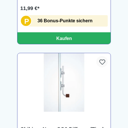
11,99 €*
P
36 Bonus-Punkte sichern
Kaufen