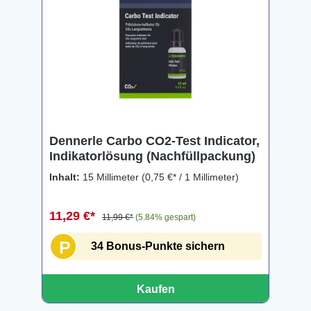
Dennerle Carbo CO2-Test Indicator,
Indikatorlösung (Nachfüllpackung)
Inhalt:
15 Millimeter
(0,75 €* / 1 Millimeter)
11,29 €*
11,99 €*
(5.84% gespart)
P
34 Bonus-Punkte sichern
Kaufen