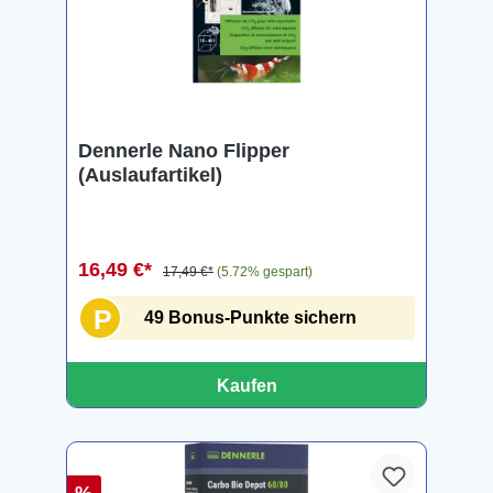
Dennerle Nano Flipper
(Auslaufartikel)
16,49 €*
17,49 €*
(5.72% gespart)
P
49 Bonus-Punkte sichern
Kaufen