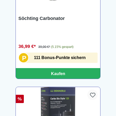
Söchting Carbonator
36,99 €*
39,00 €*
(5.15% gespart)
P
111 Bonus-Punkte sichern
Kaufen
%