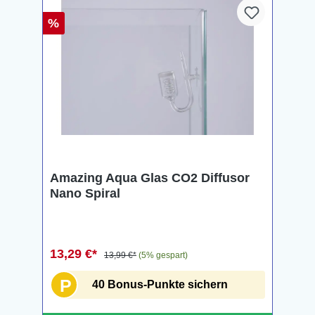
%
Amazing Aqua Glas CO2 Diffusor
Nano Spiral
13,29 €*
13,99 €*
(5% gespart)
P
40 Bonus-Punkte sichern