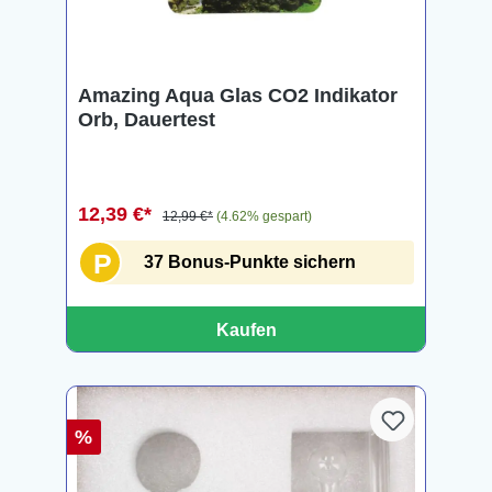
Amazing Aqua Glas CO2 Indikator
Orb, Dauertest
12,39 €*
12,99 €*
(4.62% gespart)
P
37 Bonus-Punkte sichern
Kaufen
%