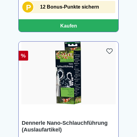
P
12 Bonus-Punkte sichern
Kaufen
%
Dennerle Nano-Schlauchführung
(Auslaufartikel)