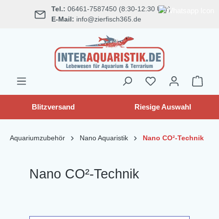
Tel.:
06461-7587450 (8:30-12:30 Uhr)
alt springen
E-Mail:
info@zierfisch365.de
Blitzversand
Riesige Auswahl
Aquariumzubehör
Nano Aquaristik
Nano CO²-Technik
Nano CO²-Technik