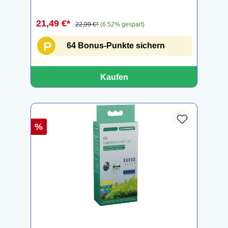
21,49 €*
22,99 €*
(6.52% gespart)
P
64 Bonus-Punkte sichern
Kaufen
%