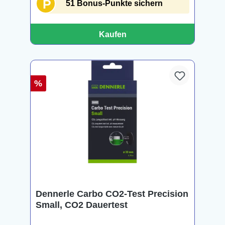
P
51 Bonus-Punkte sichern
Kaufen
%
Dennerle Carbo CO2-Test Precision
Small, CO2 Dauertest