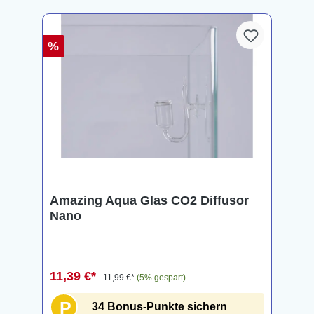
%
Amazing Aqua Glas CO2 Diffusor
Nano
11,39 €*
11,99 €*
(5% gespart)
P
34 Bonus-Punkte sichern