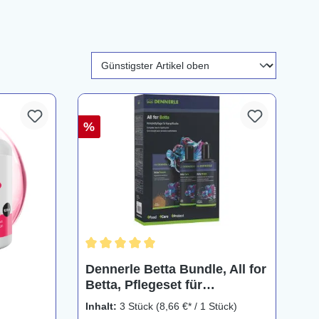
%
Durchschnittliche Bewertung von 5 von 5 Ster
Dennerle Betta Bundle, All for
Betta, Pflegeset für
Kampffische, 3 teilig
Inhalt:
3 Stück
(8,66 €* / 1 Stück)