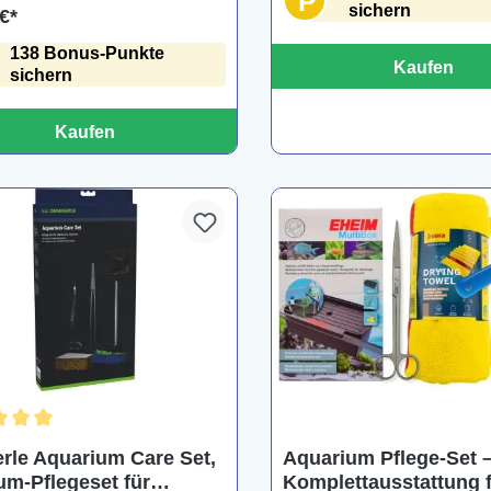
P
sichern
€*
138 Bonus-Punkte
Kaufen
sichern
Kaufen
chnittliche Bewertung von 5 von 5 Sternen
rle Aquarium Care Set,
Aquarium Pflege-Set 
m-Pflegeset für
Komplettausstattung 