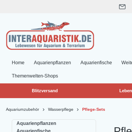
springen
Zur Hauptnavigation springen
Home
Aquarienpflanzen
Aquarienfische
Weit
Themenwelten-Shops
Blitzversand
Leben
Aquariumzubehör
Wasserpflege
Pflege-Sets
Aquarienpflanzen
Pfl
Aquarienfische