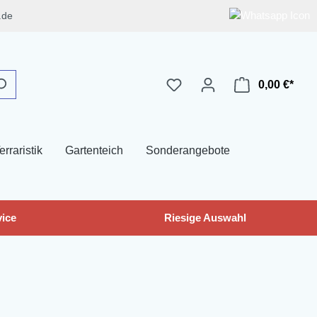
.de
0,00 €*
erraristik
Gartenteich
Sonderangebote
ice
Riesige Auswahl