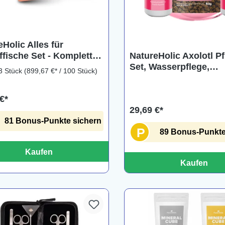
Holic Alles für
fische Set - Komplett
NatureHolic Axolotl Pf
 & Futter für
Set, Wasserpflege,
3 Stück
(899,67 €* / 100 Stück)
fische
Schleimhautschutz &
Spezialfutter
€*
29,69 €*
81 Bonus-Punkte sichern
P
89 Bonus-Punkte
Kaufen
Kaufen