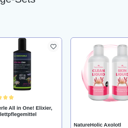
chnittliche Bewertung von 5 von 5 Sternen
le All in One! Elixier,
ettpflegemittel
NatureHolic Axolotl