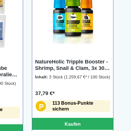
NatureHolic Tripple Booster -
Shrimp, Snail & Clam, 3x 30
ube
ml
eralien
Inhalt:
3 Stück
(1.259,67 €* / 100 Stück)
ken &
00 Stück)
37,79 €*
113 Bonus-Punkte
P
sichern
te
Kaufen