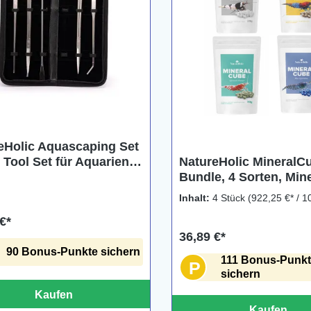
eHolic Aquascaping Set
, Tool Set für Aquarien, 5
NatureHolic MineralC
Bundle, 4 Sorten, Min
für Garnelen, Schnec
Inhalt:
4 Stück
(922,25 €* / 1
Krebse
€*
36,89 €*
90 Bonus-Punkte sichern
111 Bonus-Punk
P
sichern
Kaufen
Kaufen