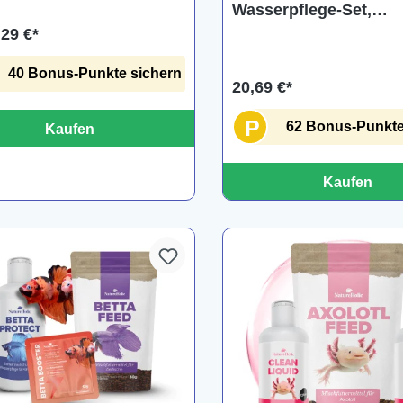
Wasserpflege-Set,
Schleimhautschutz &
,29 €*
Schadstoffentfernung
40 Bonus-Punkte sichern
20,69 €*
P
62 Bonus-Punkte
Kaufen
Kaufen