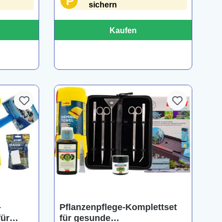
P
sichern
Kaufen
–
Pflanzenpflege-Komplettset
für
für gesunde