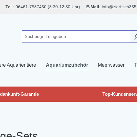
Tel.:
06461-7587450 (8:30-12:30 Uhr)
E-Mail:
info@zierfisch365
ere Aquarientiere
Aquariumzubehör
Meerwasser
T
dankunft-Garantie
Top-Kundenserv
ege-Sets