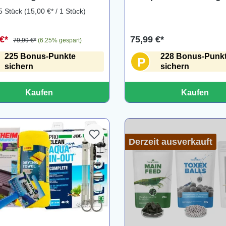
en, 5 teilig
wöchentliche Reinigu
5 Stück
(15,00 €* / 1 Stück)
ufartikel)
 €*
75,99 €*
79,99 €*
(6.25% gespart)
225 Bonus-Punkte
228 Bonus-Punk
P
sichern
sichern
Kaufen
Kaufen
Derzeit ausverkauft