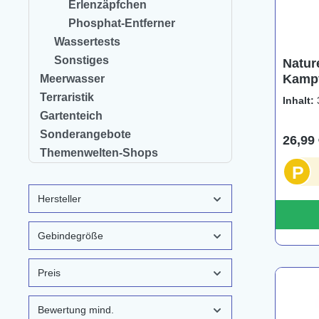
Erlenzäpfchen
Phosphat-Entferner
Wassertests
Sonstiges
Nature
Kampf
Meerwasser
Pflege
Terraristik
Inhalt:
Kampf
Gartenteich
Sonderangebote
26,99 
Themenwelten-Shops
P
Hersteller
Gebindegröße
Preis
Bewertung mind.