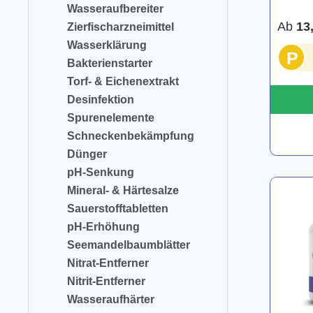
Wasseraufbereiter
Ab
13
Zierfischarzneimittel
Wasserklärung
P
Bakterienstarter
Torf- & Eichenextrakt
Desinfektion
Spurenelemente
Schneckenbekämpfung
Dünger
pH-Senkung
Mineral- & Härtesalze
Sauerstofftabletten
pH-Erhöhung
Seemandelbaumblätter
Nitrat-Entferner
Nitrit-Entferner
Wasseraufhärter