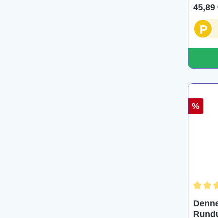
45,89 
P
%
Durchs
Denne
Rundu