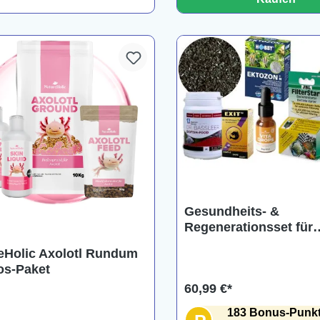
Gesundheits- &
Regenerationsset für
Aquarienfische
eHolic Axolotl Rundum
os-Paket
60,99 €*
183 Bonus-Punk