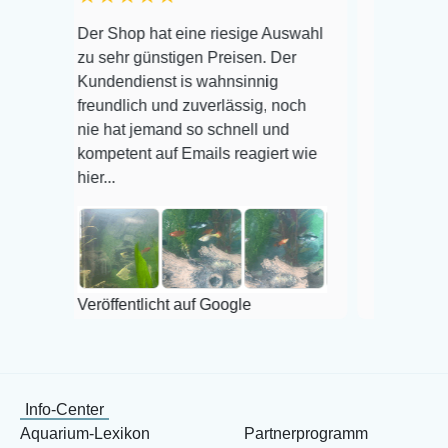
Warenanlieferung T
Der Shop hat eine riesige Auswahl
Auswahl plus gesun
zu sehr günstigen Preisen. Der
befinden der Fische
Kundendienst is wahnsinnig
Alles ist quick lebe
freundlich und zuverlässig, noch
super Zustand. Ger
nie hat jemand so schnell und
kompetent auf Emails reagiert wie
hier...
Veröffentlicht auf G
Veröffentlicht auf Google
Info-Center
Aquarium-Lexikon
Partnerprogramm