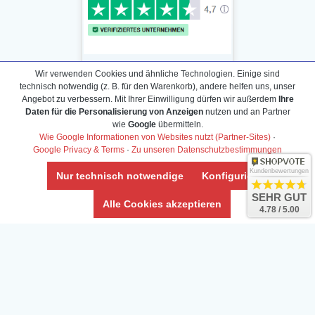
Wir verwenden Cookies und ähnliche Technologien. Einige sind
technisch notwendig (z. B. für den Warenkorb), andere helfen uns, unser
Angebot zu verbessern. Mit Ihrer Einwilligung dürfen wir außerdem
Ihre
Daten für die Personalisierung von Anzeigen
nutzen und an Partner
Daten­schutz­erklärung
wie
Google
übermitteln.
Widerrufs­recht /Widerrufs­formular
Wie Google Informationen von Websites nutzt (Partner-Sites)
·
Google Privacy & Terms
·
Zu unseren Datenschutzbestimmungen
AGB & Info
Impressum
Kundenbewertungen
Nur technisch notwendige
Konfigurieren
Umwelt und Entsorgung
SEHR GUT
Alle Cookies akzeptieren
4.78 / 5.00
Vertrag widerrufen
* Alle Preise inkl. ges. MwSt. zzgl.
Versandkosten
Zierfische, Garnelen, Krebse, Wasserschnecken (Wirbellose),
Aquarienpflanzen & Aquarium-Zubehör preiswert online kaufen.
© Copyright 2024 Interaquaristik.de Shop, Aquarium und