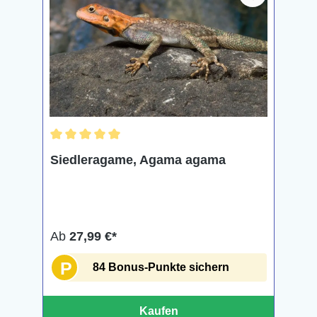
Durchschnittliche Bewertung von 5 von 5 Sternen
Siedleragame, Agama agama
Ab
27,99 €*
P
84 Bonus-Punkte sichern
Kaufen