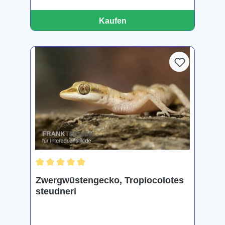
Kaufen
Durchschnittliche Bewertung von 5 von 5 Sternen
Zwergwüstengecko, Tropiocolotes
steudneri