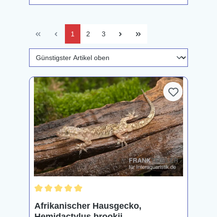
1
2
3
Durchschnittliche Bewertung von 5 von 5 Sternen
Afrikanischer Hausgecko,
Hemidactylus brookii