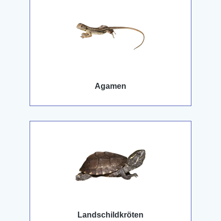
Agamen
Landschildkröten