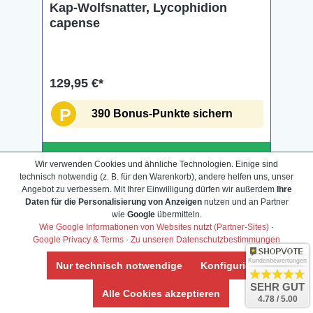
Kap-Wolfsnatter, Lycophidion
capense
129,95 €*
P
390 Bonus-Punkte sichern
Kaufen
Wir verwenden Cookies und ähnliche Technologien. Einige sind
technisch notwendig (z. B. für den Warenkorb), andere helfen uns, unser
Angebot zu verbessern. Mit Ihrer Einwilligung dürfen wir außerdem
Ihre
Daten für die Personalisierung von Anzeigen
nutzen und an Partner
wie
Google
übermitteln.
Wie Google Informationen von Websites nutzt (Partner-Sites)
·
Google Privacy & Terms
·
Zu unseren Datenschutzbestimmungen
Kundenbewertungen
Nur technisch notwendige
Konfigurieren
SEHR GUT
Alle Cookies akzeptieren
4.78 / 5.00