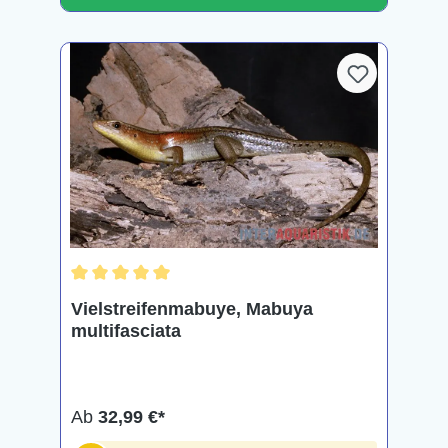
Durchschnittliche Bewertung von 5 von 5 Sternen
Vielstreifenmabuye, Mabuya
multifasciata
Ab
32,99 €*