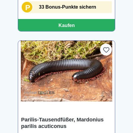
P
33 Bonus-Punkte sichern
Kaufen
Parilis-Tausendfüßer, Mardonius
parilis acuticonus