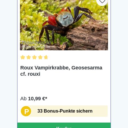
Durchschnittliche Bewertung von 4.7 von 5 Sternen
Roux Vampirkrabbe, Geosesarma
cf. rouxi
Ab
10,99 €*
P
33 Bonus-Punkte sichern