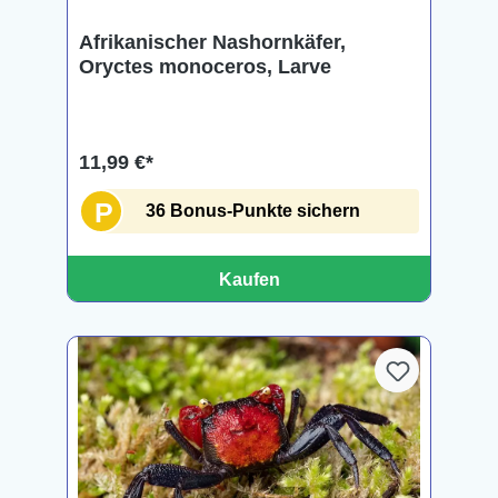
Afrikanischer Nashornkäfer,
Oryctes monoceros, Larve
11,99 €*
P
36 Bonus-Punkte sichern
Kaufen