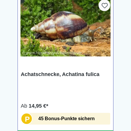
Achatschnecke, Achatina fulica
Ab
14,95 €*
P
45 Bonus-Punkte sichern