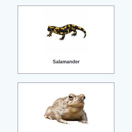
Salamander