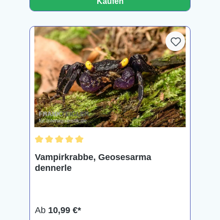
Kaufen
Durchschnittliche Bewertung von 5 von 5 Sternen
Vampirkrabbe, Geosesarma
dennerle
Ab
10,99 €*