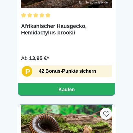
Durchschnittliche Bewertung von 5 von 5 Sternen
Afrikanischer Hausgecko,
Hemidactylus brookii
Ab
13,95 €*
P
42 Bonus-Punkte sichern
Kaufen