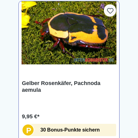
Gelber Rosenkäfer, Pachnoda
aemula
9,95 €*
P
30 Bonus-Punkte sichern