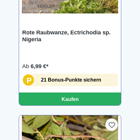
Rote Raubwanze, Ectrichodia sp.
Nigeria
Ab
6,99 €*
P
21 Bonus-Punkte sichern
Kaufen