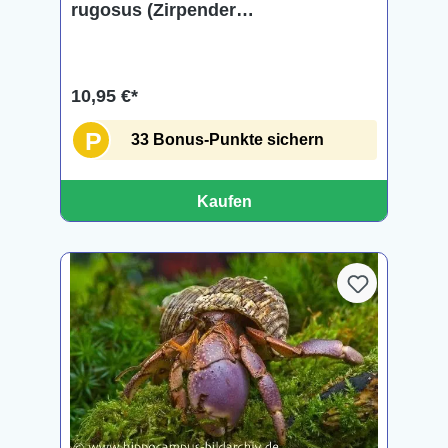
rugosus (Zirpender
Landeinsiedlerkrebs)
10,95 €*
P
33 Bonus-Punkte sichern
Kaufen