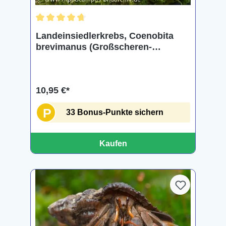
Durchschnittliche Bewertung von 4.8 von 5 Sternen
Landeinsiedlerkrebs, Coenobita
brevimanus (Großscheren-
Landeinsiedlerkrebs)
10,95 €*
P
33 Bonus-Punkte sichern
Kaufen