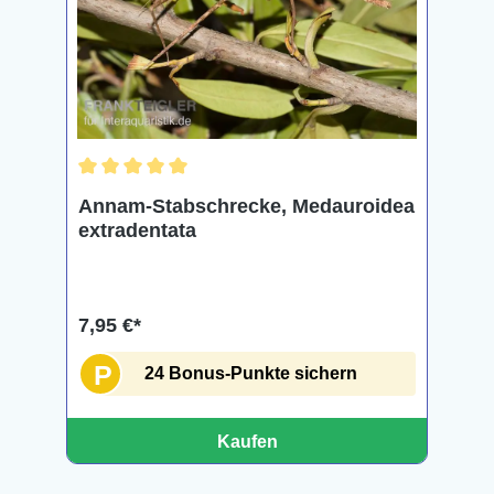
Durchschnittliche Bewertung von 5 von 5 Sternen
Annam-Stabschrecke, Medauroidea
extradentata
7,95 €*
P
24 Bonus-Punkte sichern
Kaufen