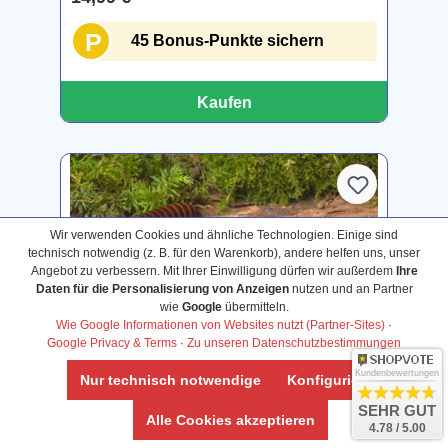
P
45 Bonus-Punkte sichern
Kaufen
Wir verwenden Cookies und ähnliche Technologien. Einige sind
technisch notwendig (z. B. für den Warenkorb), andere helfen uns, unser
Angebot zu verbessern. Mit Ihrer Einwilligung dürfen wir außerdem
Ihre
Daten für die Personalisierung von Anzeigen
nutzen und an Partner
wie
Google
übermitteln.
Wie Google Informationen von Websites nutzt (Partner-Sites)
·
Google Privacy & Terms
·
Zu unseren Datenschutzbestimmungen
Kundenbewertungen
Nur technisch notwendige
Konfigurieren
Durchschnittliche Bewertung von 5 von 5 Sternen
SEHR GUT
Afrikanischer Riesentausendfüßer,
Alle Cookies akzeptieren
4.78 / 5.00
Archispirostreptus gigas