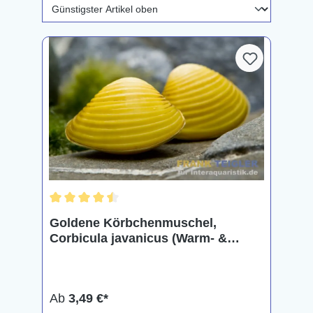
Durchschnittliche Bewertung von 4.4 von 5 Sternen
Goldene Körbchenmuschel,
Corbicula javanicus (Warm- &
Kaltwasser)
Ab
3,49 €*