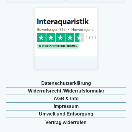
Daten­schutz­erklärung
Widerrufs­recht /Widerrufs­formular
AGB & Info
Impressum
Umwelt und Entsorgung
Vertrag widerrufen