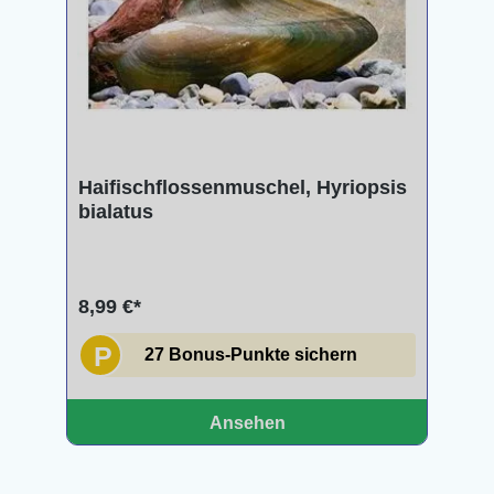
Haifischflossenmuschel, Hyriopsis
bialatus
8,99 €*
P
27 Bonus-Punkte sichern
Ansehen