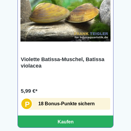
Violette Batissa-Muschel, Batissa
violacea
5,99 €*
P
18 Bonus-Punkte sichern
Kaufen