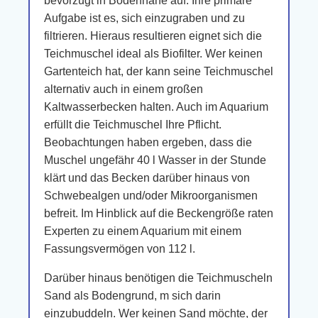
bevorzugt in Bodennähe auf. Ihre primäre
Aufgabe ist es, sich einzugraben und zu
filtrieren. Hieraus resultieren eignet sich die
Teichmuschel ideal als Biofilter. Wer keinen
Gartenteich hat, der kann seine Teichmuschel
alternativ auch in einem großen
Kaltwasserbecken halten. Auch im Aquarium
erfüllt die Teichmuschel Ihre Pflicht.
Beobachtungen haben ergeben, dass die
Muschel ungefähr 40 l Wasser in der Stunde
klärt und das Becken darüber hinaus von
Schwebealgen und/oder Mikroorganismen
befreit. Im Hinblick auf die Beckengröße raten
Experten zu einem Aquarium mit einem
Fassungsvermögen von 112 l.
Darüber hinaus benötigen die Teichmuscheln
Sand als Bodengrund, m sich darin
einzubuddeln. Wer keinen Sand möchte, der