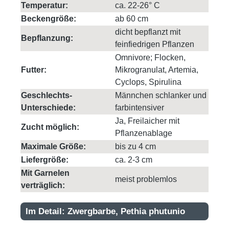
Temperatur:
ca. 22-26° C
Beckengröße:
ab 60 cm
dicht bepflanzt mit
Bepflanzung:
feinfiedrigen Pflanzen
Omnivore; Flocken,
Futter:
Mikrogranulat, Artemia,
Cyclops, Spirulina
Geschlechts-
Männchen schlanker und
Unterschiede:
farbintensiver
Ja, Freilaicher mit
Zucht möglich:
Pflanzenablage
Maximale Größe:
bis zu 4 cm
Liefergröße:
ca. 2-3 cm
Mit Garnelen
meist problemlos
verträglich:
Im Detail: Zwergbarbe, Pethia phutunio