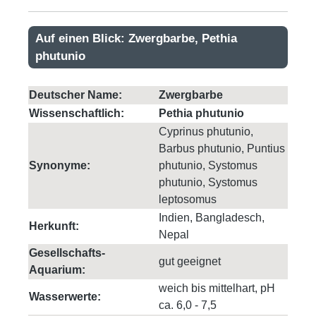
Auf einen Blick: Zwergbarbe, Pethia
phutunio
Deutscher Name:
Zwergbarbe
Wissenschaftlich:
Pethia phutunio
Cyprinus phutunio,
Barbus phutunio, Puntius
Synonyme:
phutunio, Systomus
phutunio, Systomus
leptosomus
Indien, Bangladesch,
Herkunft:
Nepal
Gesellschafts-
gut geeignet
Aquarium:
weich bis mittelhart, pH
Wasserwerte:
ca. 6,0 - 7,5