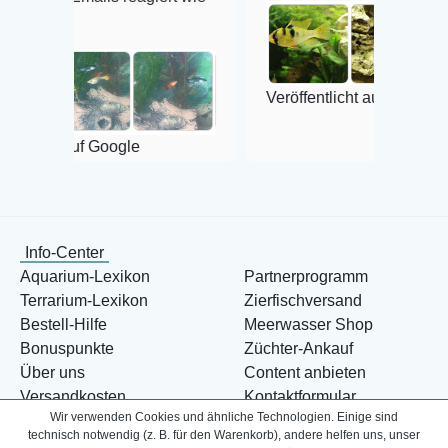
Veröffentlicht auf Google
oogle
Info-Center
Aquarium-Lexikon
Partnerprogramm
Terrarium-Lexikon
Zierfischversand
Bestell-Hilfe
Meerwasser Shop
Bonuspunkte
Züchter-Ankauf
Über uns
Content anbieten
Versandkosten
Kontaktformular
Wir verwenden Cookies und ähnliche Technologien. Einige sind
Zahlarten
Influencer
technisch notwendig (z. B. für den Warenkorb), andere helfen uns, unser
Blog
Abholung