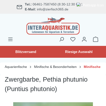
Tel.:
06461-7587450 (8:30-12:30 Uhr)
alt springen
E-Mail:
info@zierfisch365.de
Blitzversand
Riesige Auswahl
Aquarienfische
Minifische & Besonderheiten
Minifische
Zwergbarbe, Pethia phutunio
(Puntius phutonio)
Bildergalerie überspringen