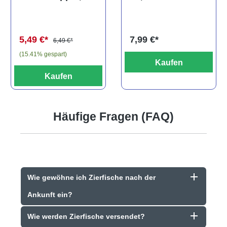
Epalzeorhynchos
lifalili
frenatum
5,49 €*
7,99 €*
6,49 €*
(15.41% gespart)
Kaufen
Kaufen
Häufige Fragen (FAQ)
Wie gewöhne ich Zierfische nach der
Ankunft ein?
Wie werden Zierfische versendet?