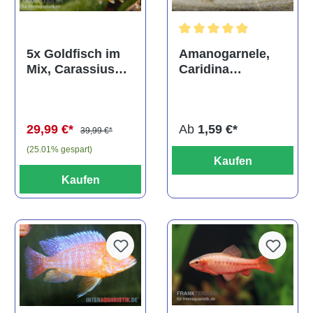
Durchschnittliche Bewertun
Amanogarnele,
5x Goldfisch im
Caridina
Mix, Carassius
multidentata
auratus
(Kaltwasser)
Ab
1,59 €*
29,99 €*
39,99 €*
(25.01% gespart)
Kaufen
Kaufen