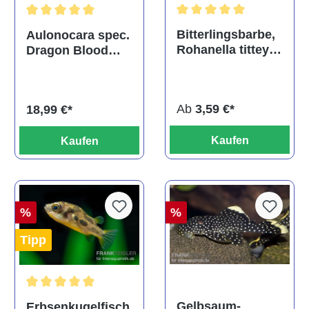
Durchschnittliche Bewertu
Durchschnittliche Bewertung von 5 von 5 Sternen
Bitterlingsbarbe,
Aulonocara spec.
Rohanella titteya,
Dragon Blood
ehem. Puntius
albino, DNZ
titteya
Ab
3,59 €*
18,99 €*
Kaufen
Kaufen
%
%
Tipp
Durchschnittliche Bewertung von 5 von 5 Sternen
Gelbsaum-
Erbsenkugelfisch