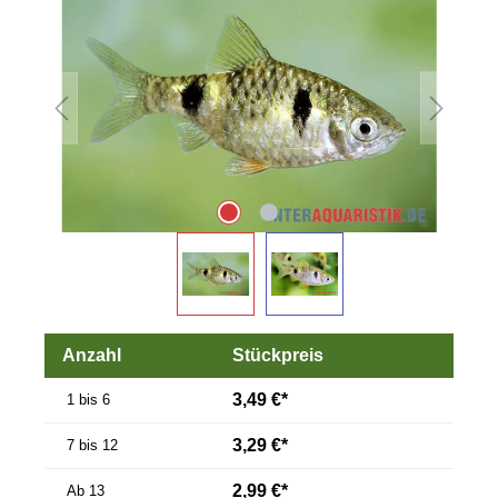
Anzahl
Stückpreis
3,49 €*
1 bis 6
3,29 €*
7 bis 12
2,99 €*
Ab
13