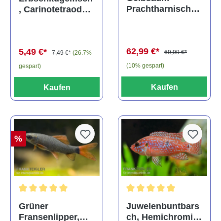
Prachtharnischw
, Carinotetraodon
els, L81,
travancoricus
Baryancistrus
(Minifisch)
spec., 6-8 cm
62,99 €*
5,49 €*
69,99 €*
7,49 €*
(26.7%
(10% gespart)
gespart)
Kaufen
Kaufen
%
Durchschnittliche Bewertung von 5 von 5 Sternen
Durchschnittliche Bewertu
Grüner
Juwelenbuntbars
Fransenlipper,
ch, Hemichromis