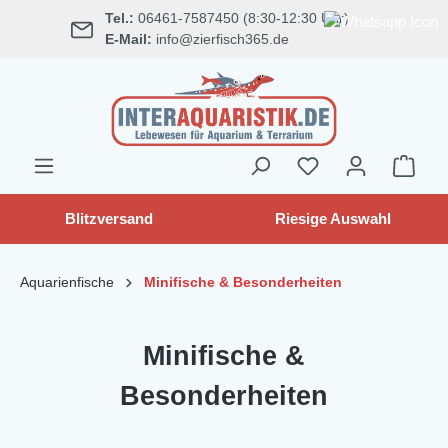
Tel.:
06461-7587450 (8:30-12:30 Uhr)
alt springen
E-Mail:
info@zierfisch365.de
Blitzversand
Riesige Auswahl
Aquarienfische
Minifische & Besonderheiten
Minifische &
Besonderheiten