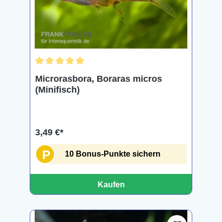
Durchschnittliche Bewertung von 5 von 5 Sternen
Microrasbora, Boraras micros
(Minifisch)
3,49 €*
P
10 Bonus-Punkte sichern
Kaufen