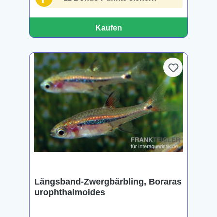
Kaufen
Längsband-Zwergbärbling, Boraras
urophthalmoides