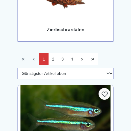
Zierfischraritäten
1
2
3
4