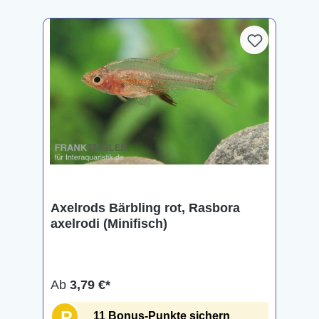
Axelrods Bärbling rot, Rasbora
axelrodi (Minifisch)
Ab
3,79 €*
P
11 Bonus-Punkte sichern