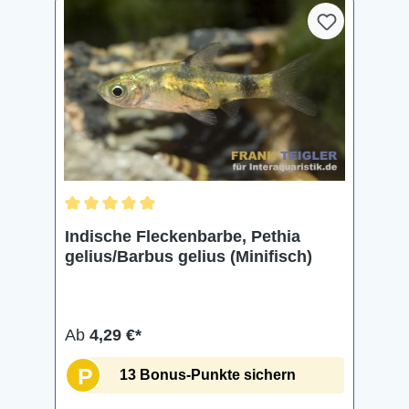
Durchschnittliche Bewertung von 5 von 5 Sternen
Indische Fleckenbarbe, Pethia
gelius/Barbus gelius (Minifisch)
Ab
4,29 €*
P
13 Bonus-Punkte sichern