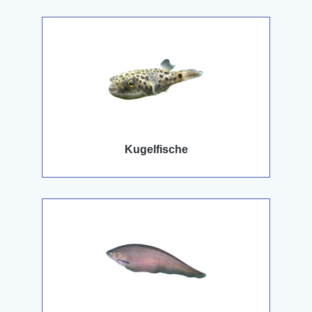
Kugelfische