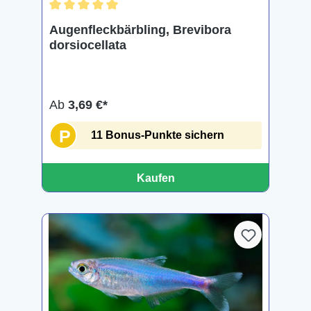
Durchschnittliche Bewertung von 5 von 5 Sternen
Augenfleckbärbling, Brevibora
dorsiocellata
Ab
3,69 €*
P
11 Bonus-Punkte sichern
Kaufen