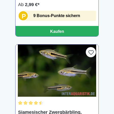
Ab
2,99 €*
P
9 Bonus-Punkte sichern
Kaufen
Durchschnittliche Bewertung von 4.5 von 5 Sternen
Siamesischer Zwergbärbling,