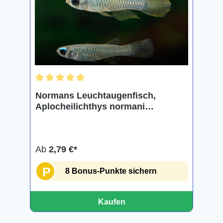
Durchschnittliche Bewertung von 5 von 5 Sternen
Normans Leuchtaugenfisch,
Aplocheilichthys normani
(Minifisch)
Ab
2,79 €*
P
8 Bonus-Punkte sichern
Kaufen