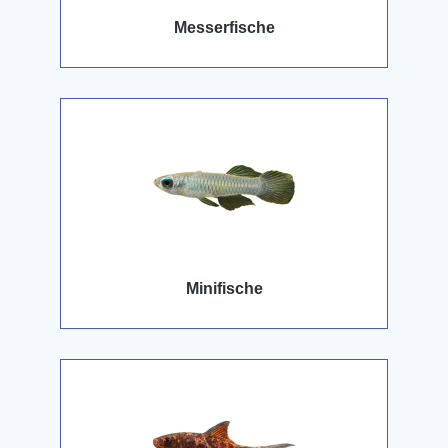
Messerfische
Minifische