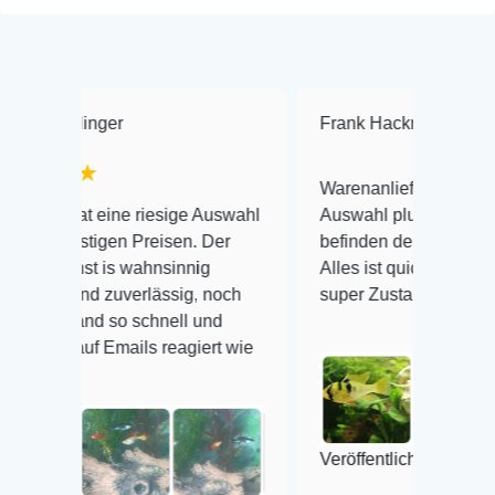
r
Frank Hackmayer
★★★★
Warenanlieferung Top und die
ne riesige Auswahl
Auswahl plus gesundheitliches
n Preisen. Der
befinden der Fische einwandfrei.
 wahnsinnig
Alles ist quick lebendig und im
uverlässig, noch
super Zustand. Gerne wieder 😃
o schnell und
ails reagiert wie
Veröffentlicht auf Google