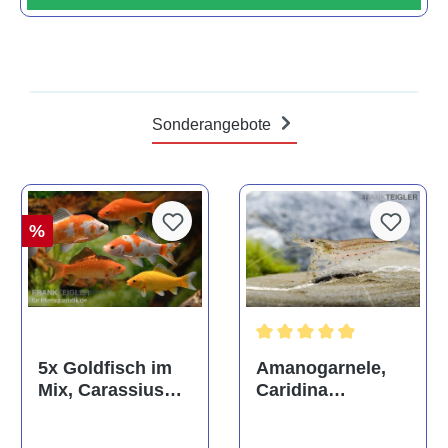
Sonderangebote
%
Durchschnittliche Bewertun
Amanogarnele,
5x Goldfisch im
Caridina
Mix, Carassius
multidentata
auratus
(Kaltwasser)