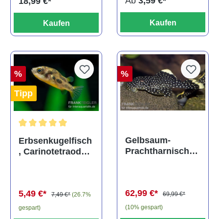
Ab
3,59 €*
18,99 €*
Kaufen
Kaufen
%
%
Tipp
Durchschnittliche Bewertung von 5 von 5 Sternen
Gelbsaum-
Erbsenkugelfisch
Prachtharnischw
, Carinotetraodon
els, L81,
travancoricus
Baryancistrus
(Minifisch)
spec., 6-8 cm
62,99 €*
5,49 €*
69,99 €*
7,49 €*
(26.7%
(10% gespart)
gespart)