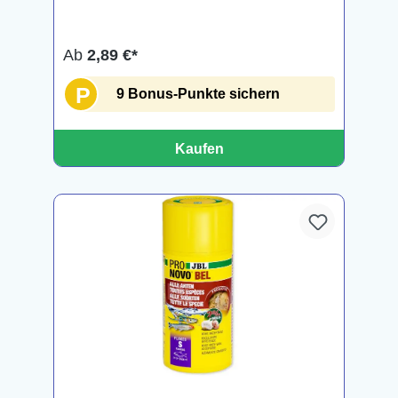
Ab
2,89 €*
P
9 Bonus-Punkte sichern
Kaufen