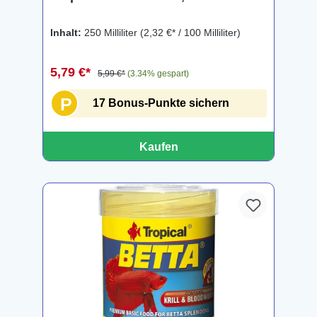
Inhalt:
250 Milliliter
(2,32 €* / 100 Milliliter)
5,79 €*
5,99 €*
(3.34% gespart)
P
17 Bonus-Punkte sichern
Kaufen