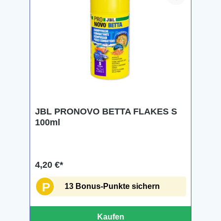
JBL PRONOVO BETTA FLAKES S
100ml
4,20 €*
P
13 Bonus-Punkte sichern
Kaufen