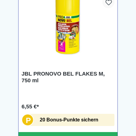
JBL PRONOVO BEL FLAKES M,
750 ml
6,55 €*
P
20 Bonus-Punkte sichern