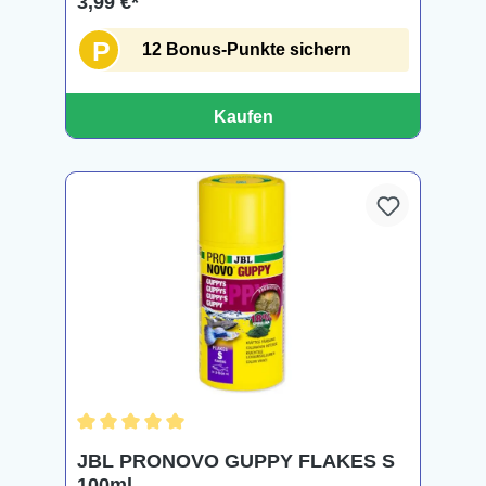
3,99 €*
P
12 Bonus-Punkte sichern
Kaufen
Durchschnittliche Bewertung von 5 von 5 Sternen
JBL PRONOVO GUPPY FLAKES S
100ml