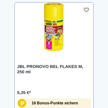
JBL PRONOVO BEL FLAKES M,
250 ml
5,35 €*
P
16 Bonus-Punkte sichern