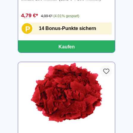
4,79 €*
4,99 €*
(4.01% gespart)
P
14 Bonus-Punkte sichern
Kaufen