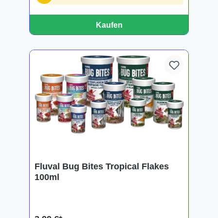
Kaufen
Fluval Bug Bites Tropical Flakes
100ml