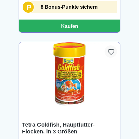
P
8 Bonus-Punkte sichern
Kaufen
Tetra Goldfish, Hauptfutter-
Flocken, in 3 Größen