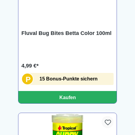
Fluval Bug Bites Betta Color 100ml
4,99 €*
P
15 Bonus-Punkte sichern
Kaufen