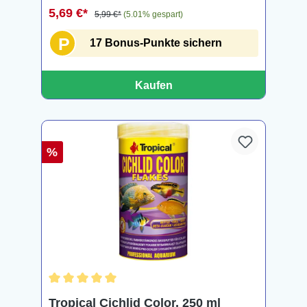
5,69 €*
5,99 €*
(5.01% gespart)
P
17 Bonus-Punkte sichern
Kaufen
%
Durchschnittliche Bewertung von 5 von 5 Sternen
Tropical Cichlid Color, 250 ml