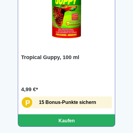
Tropical Guppy, 100 ml
4,99 €*
P
15 Bonus-Punkte sichern
Kaufen