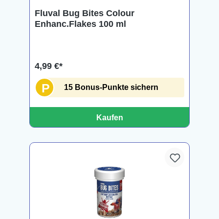
Fluval Bug Bites Colour
Enhanc.Flakes 100 ml
4,99 €*
P
15 Bonus-Punkte sichern
Kaufen