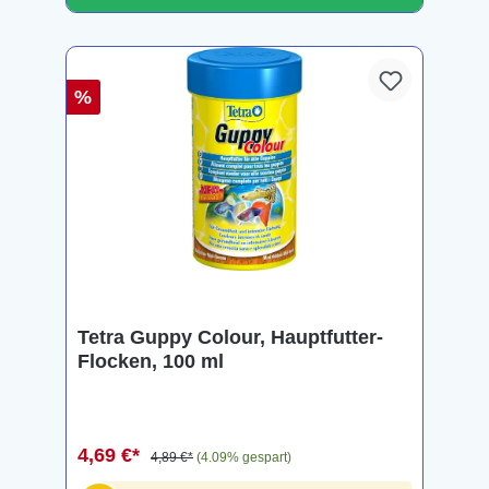
%
Tetra Guppy Colour, Hauptfutter-
Flocken, 100 ml
4,69 €*
4,89 €*
(4.09% gespart)