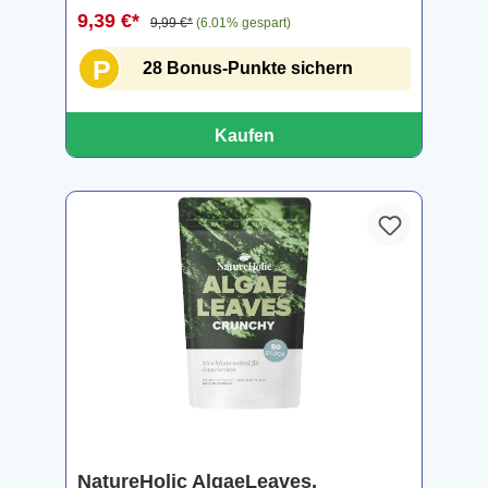
9,39 €*
9,99 €*
(6.01% gespart)
P
28 Bonus-Punkte sichern
Kaufen
NatureHolic AlgaeLeaves,