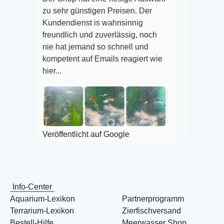
zu sehr günstigen Preisen. Der
befinden der Fis
Kundendienst is wahnsinnig
Alles ist quick l
freundlich und zuverlässig, noch
super Zustand. 
nie hat jemand so schnell und
kompetent auf Emails reagiert wie
hier...
Veröffentlicht au
Veröffentlicht auf Google
Info-Center
Aquarium-Lexikon
Partnerprogramm
Terrarium-Lexikon
Zierfischversand
Bestell-Hilfe
Meerwasser Shop