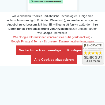
Wir verwenden Cookies und ähnliche Technologien. Einige sind
technisch notwendig (z. B. für den Warenkorb), andere helfen uns, unser
Angebot zu verbessern. Mit Ihrer Einwilligung dürfen wir außerdem
Ihre
Daten für die Personalisierung von Anzeigen
nutzen und an Partner
Daten­schutz­erklärung
wie
Google
übermitteln.
Widerrufs­recht /Widerrufs­formular
Wie Google Informationen von Websites nutzt (Partner-Sites)
·
Google Privacy & Terms
·
Zu unseren Datenschutzbestimmungen
AGB & Info
Impressum
Kundenbewertungen
Nur technisch notwendige
Konfigurieren
Umwelt und Entsorgung
SEHR GUT
Alle Cookies akzeptieren
4.78 / 5.00
Vertrag widerrufen
* Alle Preise inkl. ges. MwSt. zzgl.
Versandkosten
Zierfische, Garnelen, Krebse, Wasserschnecken (Wirbellose),
Aquarienpflanzen & Aquarium-Zubehör preiswert online kaufen.
© Copyright 2024 Interaquaristik.de Shop, Aquarium und
Gartenteich Shop. Alle Rechte vorbehalten.