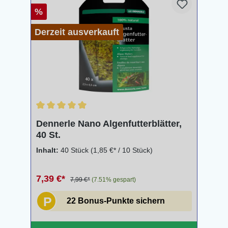
%
Derzeit ausverkauft
Durchschnittliche Bewertung von 5 von 5 Sternen
Dennerle Nano Algenfutterblätter,
40 St.
Inhalt:
40 Stück
(1,85 €* / 10 Stück)
7,39 €*
7,99 €*
(7.51% gespart)
P
22 Bonus-Punkte sichern