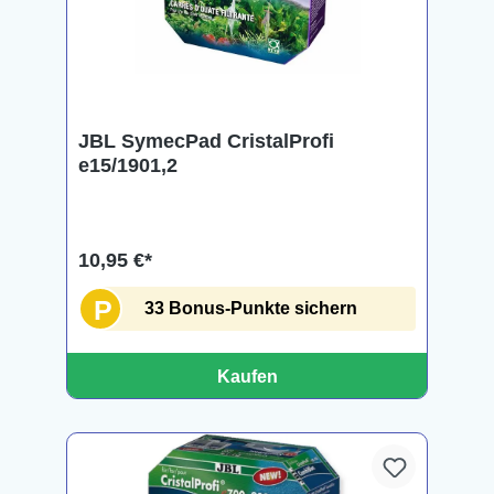
JBL SymecPad CristalProfi
e15/1901,2
10,95 €*
P
33 Bonus-Punkte sichern
Kaufen