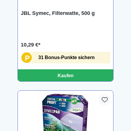
JBL Symec, Filterwatte, 500 g
10,29 €*
P
31 Bonus-Punkte sichern
Kaufen