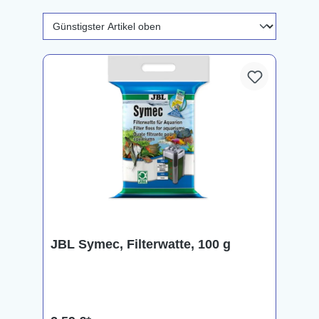
JBL Symec, Filterwatte, 100 g