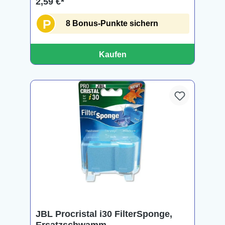
2,59 €*
P
8 Bonus-Punkte sichern
Kaufen
JBL Procristal i30 FilterSponge,