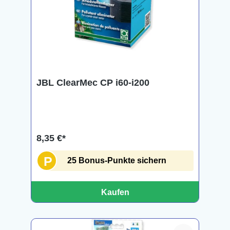
JBL ClearMec CP i60-i200
8,35 €*
P
25 Bonus-Punkte sichern
Kaufen