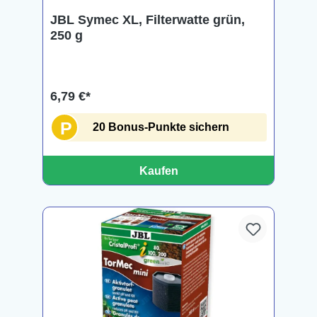
JBL Symec XL, Filterwatte grün,
250 g
6,79 €*
P
20 Bonus-Punkte sichern
Kaufen