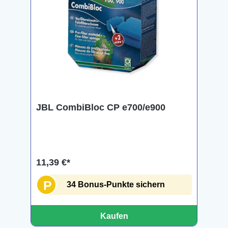
JBL CombiBloc CP e700/e900
11,39 €*
P
34 Bonus-Punkte sichern
Kaufen