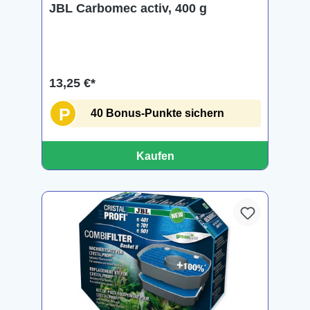
JBL Carbomec activ, 400 g
13,25 €*
P
40 Bonus-Punkte sichern
Kaufen