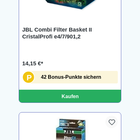
JBL Combi Filter Basket II
CristalProfi e4/7/901,2
14,15 €*
P
42 Bonus-Punkte sichern
Kaufen