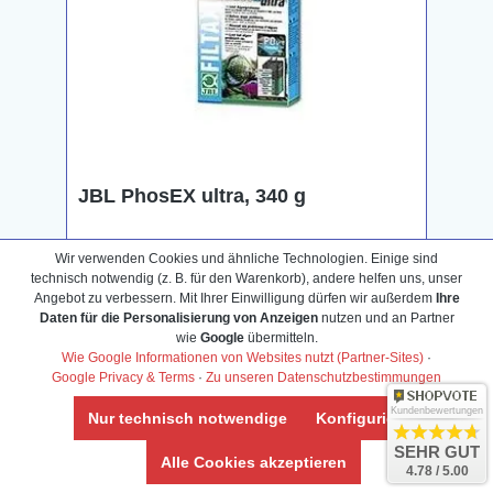
JBL PhosEX ultra, 340 g
Wir verwenden Cookies und ähnliche Technologien. Einige sind
technisch notwendig (z. B. für den Warenkorb), andere helfen uns, unser
Angebot zu verbessern. Mit Ihrer Einwilligung dürfen wir außerdem
Ihre
14,35 €*
Daten für die Personalisierung von Anzeigen
nutzen und an Partner
wie
Google
übermitteln.
P
Wie Google Informationen von Websites nutzt (Partner-Sites)
·
43 Bonus-Punkte sichern
Google Privacy & Terms
·
Zu unseren Datenschutzbestimmungen
Kundenbewertungen
Nur technisch notwendige
Konfigurieren
Kaufen
SEHR GUT
Alle Cookies akzeptieren
4.78 / 5.00