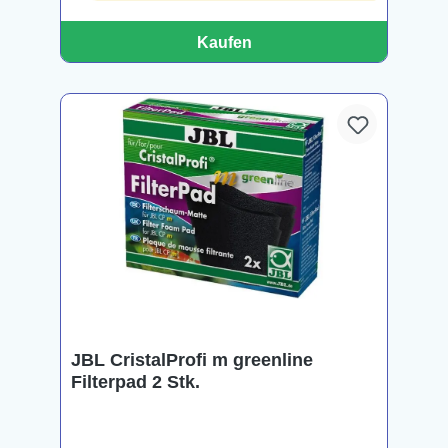
Kaufen
JBL CristalProfi m greenline
Filterpad 2 Stk.