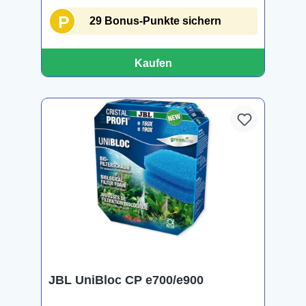
P
29 Bonus-Punkte sichern
Kaufen
JBL UniBloc CP e700/e900