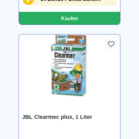
Kaufen
JBL Clearmec plus, 1 Liter