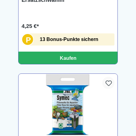
Ersatzschwamm
4,25 €*
P
13 Bonus-Punkte sichern
Kaufen