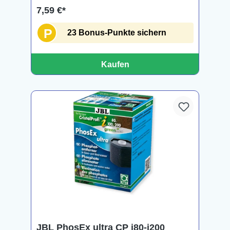
7,59 €*
P
23 Bonus-Punkte sichern
Kaufen
JBL PhosEx ultra CP i80-i200