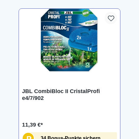
JBL CombiBloc II CristalProfi
e4/7/902
11,39 €*
P
34 Bonus-Punkte sichern