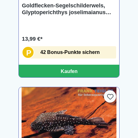
Durchschnittliche Bewertung von 5 von 5 Sternen
Goldflecken-Segelschilderwels,
Glyptoperichthys joselimaianus
L001
13,99 €*
P
42 Bonus-Punkte sichern
Kaufen