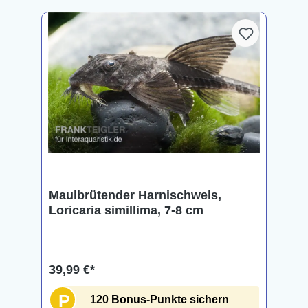
Maulbrütender Harnischwels,
Loricaria simillima, 7-8 cm
39,99 €*
P
120 Bonus-Punkte sichern