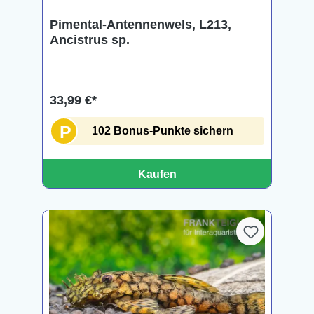
Pimental-Antennenwels, L213,
Ancistrus sp.
33,99 €*
P
102 Bonus-Punkte sichern
Kaufen