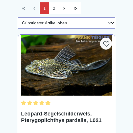
1
2
Durchschnittliche Bewertung von 5 von 5 Sternen
Leopard-Segelschilderwels,
Pterygoplichthys pardalis, L021