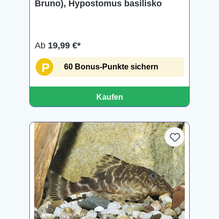
Bruno), Hypostomus basilisko
Ab
19,99 €*
P
60 Bonus-Punkte sichern
Kaufen