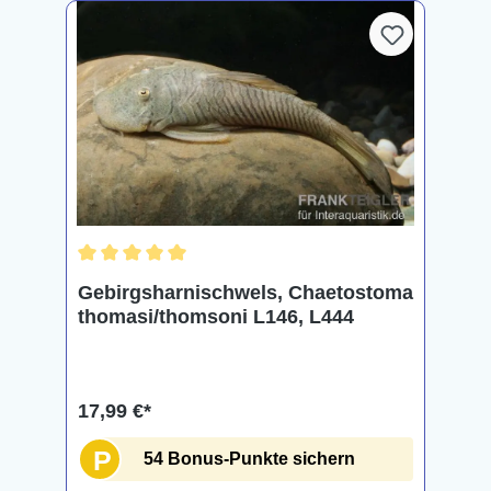
Durchschnittliche Bewertung von 5 von 5 Sternen
Gebirgsharnischwels, Chaetostoma
thomasi/thomsoni L146, L444
17,99 €*
P
54 Bonus-Punkte sichern