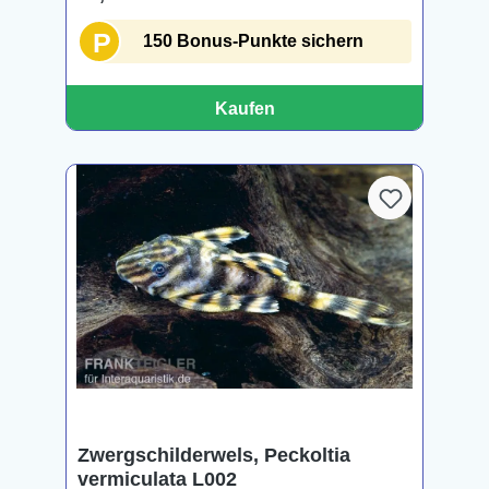
P
150 Bonus-Punkte sichern
Kaufen
Zwergschilderwels, Peckoltia
vermiculata L002