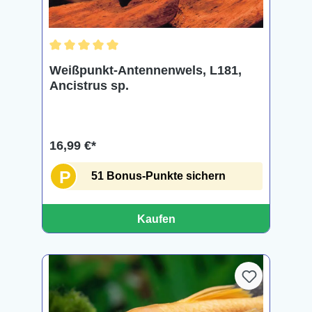
Durchschnittliche Bewertung von 5 von 5 Sternen
Weißpunkt-Antennenwels, L181,
Ancistrus sp.
16,99 €*
P
51 Bonus-Punkte sichern
Kaufen