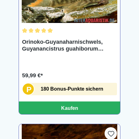
Durchschnittliche Bewertung von 5 von 5 Sternen
Orinoko-Guyanaharnischwels,
Guyanancistrus guahiborum
"L106"
59,99 €*
P
180 Bonus-Punkte sichern
Kaufen