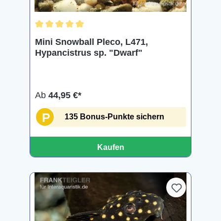
Durchschnittliche Bewertung von 5 von 5 Sternen
Mini Snowball Pleco, L471,
Hypancistrus sp. "Dwarf"
Ab
44,95 €*
P
135 Bonus-Punkte sichern
Kaufen