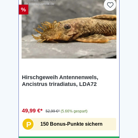
%
Hirschgeweih Antennenwels,
Ancistrus triradiatus, LDA72
49,99 €*
52,99 €*
(5.66% gespart)
P
150 Bonus-Punkte sichern