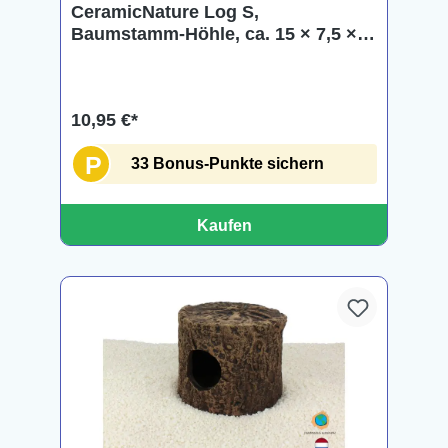
CeramicNature Log S,
Baumstamm-Höhle, ca. 15 × 7,5 ×
5 cm
10,95 €*
P
33 Bonus-Punkte sichern
Kaufen