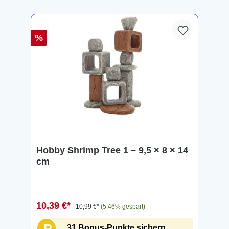
%
Hobby Shrimp Tree 1 – 9,5 × 8 × 14
cm
10,39 €*
10,99 €*
(5.46% gespart)
P
31 Bonus-Punkte sichern