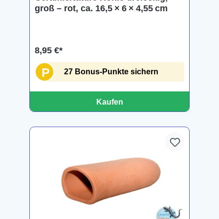
groß – rot, ca. 16,5 × 6 × 4,55 cm
8,95 €*
P
27 Bonus-Punkte sichern
Kaufen