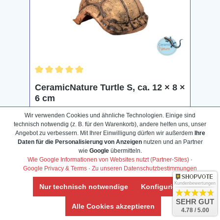
Durchschnittliche Bewertung von 5 von 5 Sternen
CeramicNature Turtle S, ca. 12 × 8 ×
6 cm
Wir verwenden Cookies und ähnliche Technologien. Einige sind
technisch notwendig (z. B. für den Warenkorb), andere helfen uns, unser
Angebot zu verbessern. Mit Ihrer Einwilligung dürfen wir außerdem
Ihre
10,95 €*
Daten für die Personalisierung von Anzeigen
nutzen und an Partner
wie
Google
übermitteln.
P
Wie Google Informationen von Websites nutzt (Partner-Sites)
·
33 Bonus-Punkte sichern
Google Privacy & Terms
·
Zu unseren Datenschutzbestimmungen
Kundenbewertungen
Nur technisch notwendige
Konfigurieren
Kaufen
SEHR GUT
Alle Cookies akzeptieren
4.78 / 5.00