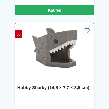
Kaufen
%
Hobby Sharky (14,5 × 7,7 × 8,5 cm)