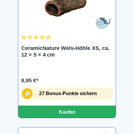
Durchschnittliche Bewertung von 5 von 5 Sternen
CeramicNature Wels-Höhle XS, ca.
12 × 5 × 4 cm
8,95 €*
P
27 Bonus-Punkte sichern
Kaufen