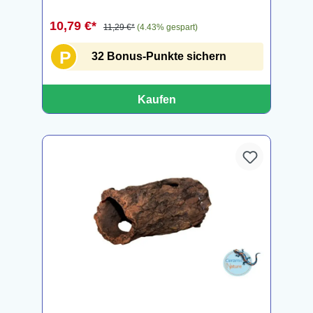
10,79 €*
11,29 €*
(4.43% gespart)
P
32 Bonus-Punkte sichern
Kaufen