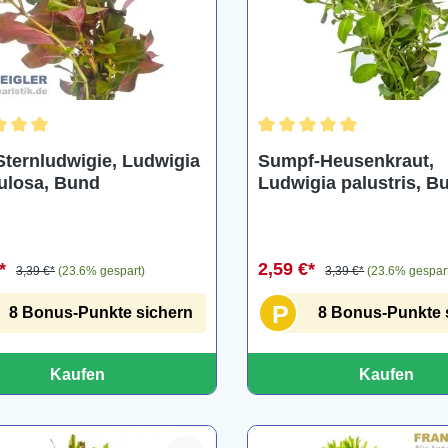
chnittliche Bewertung von 5 von 5 Sternen
Durchschnittliche Bewertu
Sternludwigie, Ludwigia
Sumpf-Heusenkraut,
ulosa, Bund
Ludwigia palustris, B
€*
2,59 €*
3,39 €*
(23.6% gespart)
3,39 €*
(23.6% gespar
P
8 Bonus-Punkte sichern
8 Bonus-Punkte 
Kaufen
Kaufen