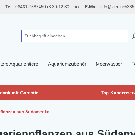
Tel.:
06461-7587450 (8:30-12:30 Uhr)
E-Mail:
info@zierfisch365
tere Aquarientiere
Aquariumzubehör
Meerwasser
T
dankunft-Garantie
Top-Kundenserv
flanzen aus Südamerika
arienpflanzen aus Südam