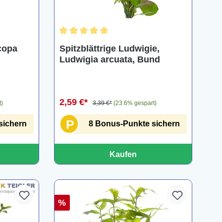
ng von 5 von 5 Sternen
Durchschnittliche Bewertung von 5 von 5 Ster
acopa
Spitzblättrige Ludwigie,
Ludwigia arcuata, Bund
2,59 €*
t)
3,39 €*
(23.6% gespart)
P
sichern
8 Bonus-Punkte sichern
Kaufen
%