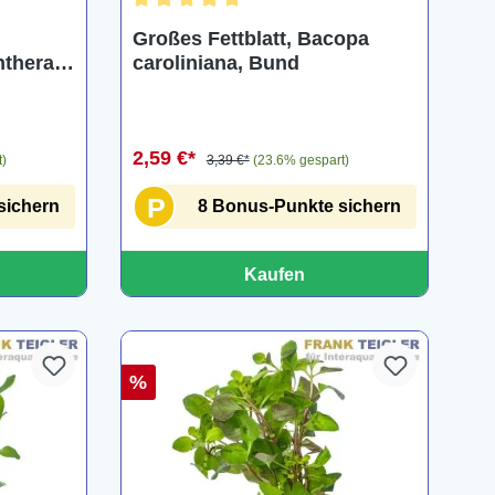
ng von 5 von 5 Sternen
Durchschnittliche Bewertung von 5 von 5 Ster
Großes Fettblatt, Bacopa
nthera
caroliniana, Bund
2,59 €*
t)
3,39 €*
(23.6% gespart)
P
sichern
8 Bonus-Punkte sichern
Kaufen
%