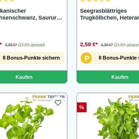
hnittliche Bewertung von 4.8 von 5 Sternen
Durchschnittliche Bewertu
kanischer
Seegrasblättriges
hsenschwanz, Saururus
Trugkölbchen, Hetera
us, Bund
zosterifolia, Bund
€*
2,59 €*
3,39 €*
(23.6% gespart)
3,39 €*
(23.6% gespar
P
8 Bonus-Punkte sichern
8 Bonus-Punkte 
Kaufen
Kaufen
%