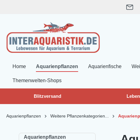
springen
Zur Hauptnavigation springen
Home
Aquarienpflanzen
Aquarienfische
Wei
Themenwelten-Shops
Blitzversand
Leben
Aquarienpflanzen
Weitere Pflanzenkategorien...
Aquarienp
Aqu
Aquarienpflanzen