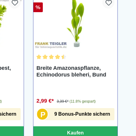
%
ng von 4.7 von 5 Sternen
Durchschnittliche Bewertung von 4.5 von 5 St
pest,
Breite Amazonaspflanze,
Echinodorus bleheri, Bund
2,99 €*
t)
3,39 €*
(11.8% gespart)
P
sichern
9 Bonus-Punkte sichern
Kaufen