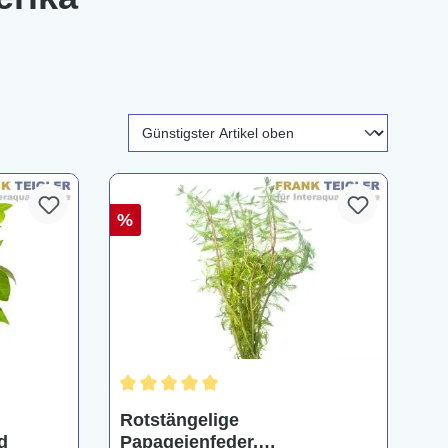
%
Durchschnittliche Bewertung von 5 von 5 Ster
Rotstängelige
d
Papageienfeder,