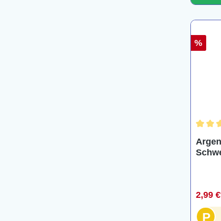
%
Durchsc
Argen
Schwertpf
argen
2,99 
P