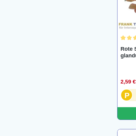
Durchs
Rote 
gland
2,59 
P