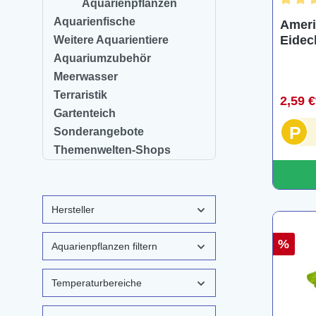
Aquarienpflanzen
Durchsc
Aquarienfische
Ameri
Eidec
Weitere Aquarientiere
cernu
Aquariumzubehör
Meerwasser
Terraristik
2,59 
Gartenteich
P
Sonderangebote
Themenwelten-Shops
Hersteller
%
Aquarienpflanzen filtern
Temperaturbereiche