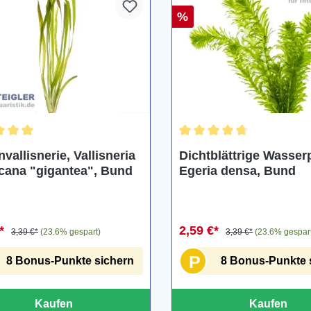
%
chnittliche Bewertung von 5 von 5 Sternen
Durchschnittliche Bewertu
vallisnerie, Vallisneria
Dichtblättrige Wasser
cana "gigantea", Bund
Egeria densa, Bund
€*
2,59 €*
3,39 €*
(23.6% gespart)
3,39 €*
(23.6% gespar
P
8 Bonus-Punkte sichern
8 Bonus-Punkte 
Kaufen
Kaufen