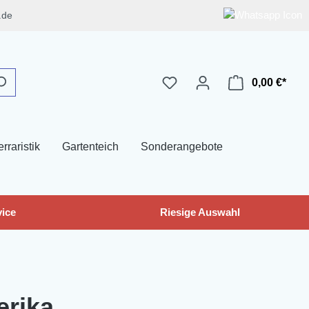
.de
0,00 €*
erraristik
Gartenteich
Sonderangebote
ice
Riesige Auswahl
erika