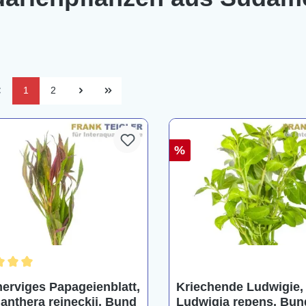
1
2
%
chnittliche Bewertung von 5 von 5 Sternen
erviges Papageienblatt,
Kriechende Ludwigie,
nanthera reineckii, Bund
Ludwigia repens, Bun