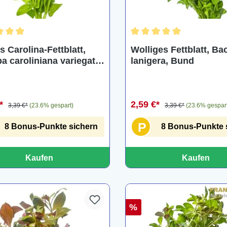
chnittliche Bewertung von 5 von 5 Sternen
Durchschnittliche Bewertu
 Carolina-Fettblatt,
Wolliges Fettblatt, B
a caroliniana variegata,
lanigera, Bund
€*
2,59 €*
3,39 €*
(23.6% gespart)
3,39 €*
(23.6% gespar
P
8 Bonus-Punkte sichern
8 Bonus-Punkte 
Kaufen
Kaufen
%