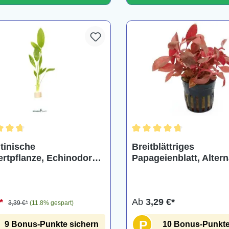
hnittliche Bewertung von 4.7 von 5 Sternen
Durchschnittliche Bewertu
tinische
Breitblättriges
lanze, Echinodorus
Papageienblatt, Alter
tinensis, Bund
reineckii var. cardinali
Topf
€*
Ab
3,29 €*
3,39 €*
(11.8% gespart)
P
9 Bonus-Punkte sichern
10 Bonus-Punkte