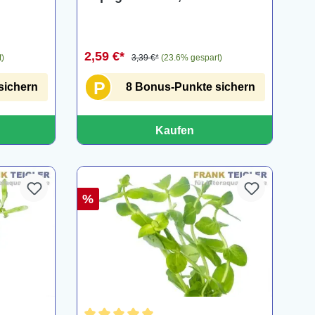
Myriophyllum rubricaule,
Bund
2,59 €*
t)
3,39 €*
(23.6% gespart)
P
sichern
8 Bonus-Punkte sichern
Kaufen
%