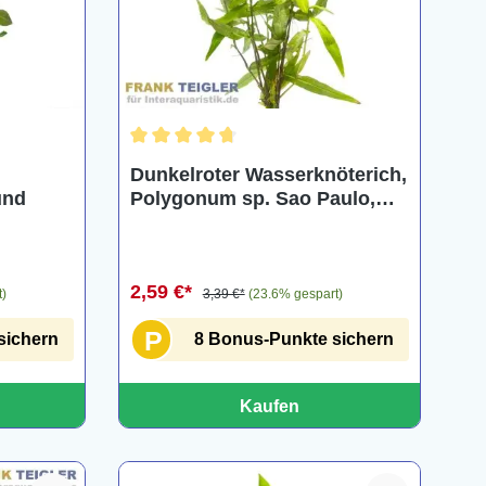
ng von 5 von 5 Sternen
Durchschnittliche Bewertung von 4.8 von 5 St
Dunkelroter Wasserknöterich,
und
Polygonum sp. Sao Paulo,
Bund
2,59 €*
t)
3,39 €*
(23.6% gespart)
P
sichern
8 Bonus-Punkte sichern
Kaufen