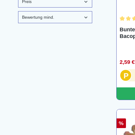
Preis
Bewertung mind.
Durchs
Buntes
Bacop
Bund
2,59 
P
%