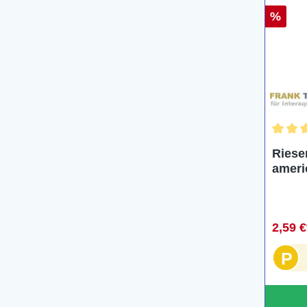
%
Durchs
Riesen
ameri
2,59 
P