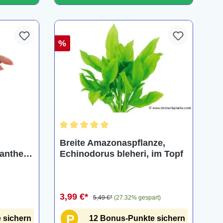
%
ng von 4.7 von 5 Sternen
Durchschnittliche Bewertung von 5 von 5 Ster
Breite Amazonaspflanze,
nanthera
Echinodorus bleheri, im Topf
s, im
3,99 €*
5,49 €*
(27.32% gespart)
P
 sichern
12 Bonus-Punkte sichern