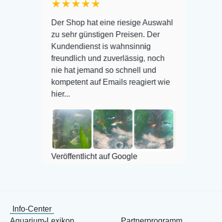
★★★★★
Warenanliefe
Der Shop hat eine riesige Auswahl
Auswahl plus
zu sehr günstigen Preisen. Der
befinden der 
Kundendienst is wahnsinnig
Alles ist qui
freundlich und zuverlässig, noch
super Zustan
r
nie hat jemand so schnell und
kompetent auf Emails reagiert wie
hier...
Veröffentlich
Veröffentlicht auf Google
Info-Center
Aquarium-Lexikon
Partnerprogramm