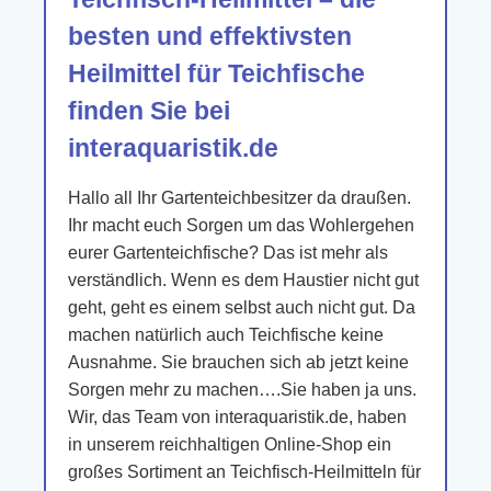
besten und effektivsten
Heilmittel für Teichfische
finden Sie bei
interaquaristik.de
Hallo all Ihr Gartenteichbesitzer da draußen.
Ihr macht euch Sorgen um das Wohlergehen
eurer Gartenteichfische? Das ist mehr als
verständlich. Wenn es dem Haustier nicht gut
geht, geht es einem selbst auch nicht gut. Da
machen natürlich auch Teichfische keine
Ausnahme. Sie brauchen sich ab jetzt keine
Sorgen mehr zu machen….Sie haben ja uns.
Wir, das Team von interaquaristik.de, haben
in unserem reichhaltigen Online-Shop ein
großes Sortiment an Teichfisch-Heilmitteln für