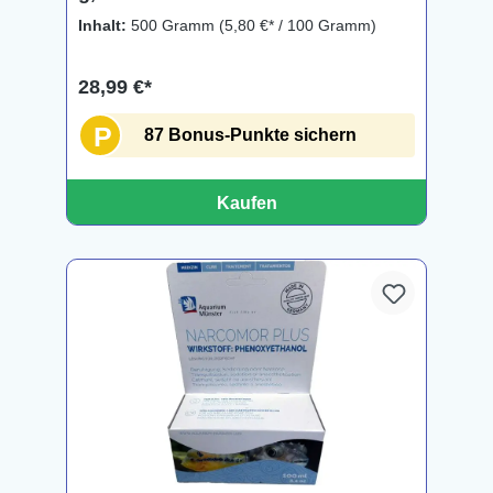
Inhalt:
500 Gramm
(5,80 €* / 100 Gramm)
28,99 €*
P
87 Bonus-Punkte sichern
Kaufen