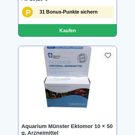
P
31 Bonus-Punkte sichern
Kaufen
Aquarium Münster Ektomor 10 × 50
g, Arzneimittel