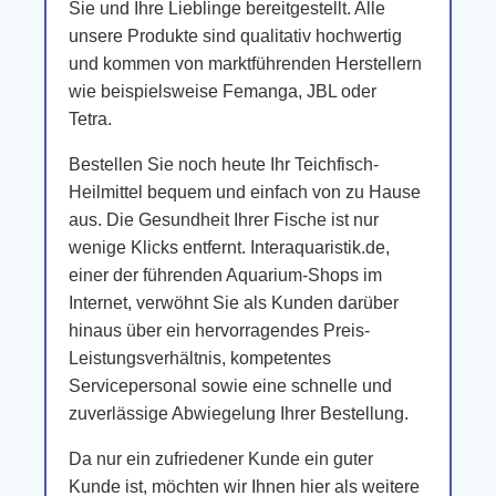
Sie und Ihre Lieblinge bereitgestellt. Alle
unsere Produkte sind qualitativ hochwertig
und kommen von marktführenden Herstellern
wie beispielsweise Femanga, JBL oder
Tetra.
Bestellen Sie noch heute Ihr Teichfisch-
Heilmittel bequem und einfach von zu Hause
aus. Die Gesundheit Ihrer Fische ist nur
wenige Klicks entfernt. Interaquaristik.de,
einer der führenden Aquarium-Shops im
Internet, verwöhnt Sie als Kunden darüber
hinaus über ein hervorragendes Preis-
Leistungsverhältnis, kompetentes
Servicepersonal sowie eine schnelle und
zuverlässige Abwiegelung Ihrer Bestellung.
Da nur ein zufriedener Kunde ein guter
Kunde ist, möchten wir Ihnen hier als weitere