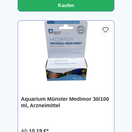
Kaufen
Aquarium Münster Medimor 30/100
ml, Arzneimittel
Ab
10,19 €*