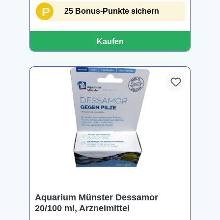
P
25 Bonus-Punkte sichern
Kaufen
Aquarium Münster Dessamor
20/100 ml, Arzneimittel