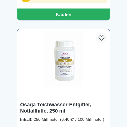
Kaufen
Osaga Teichwasser-Entgifter,
Notfallhilfe, 250 ml
Inhalt:
250 Millimeter
(6,40 €* / 100 Millimeter)