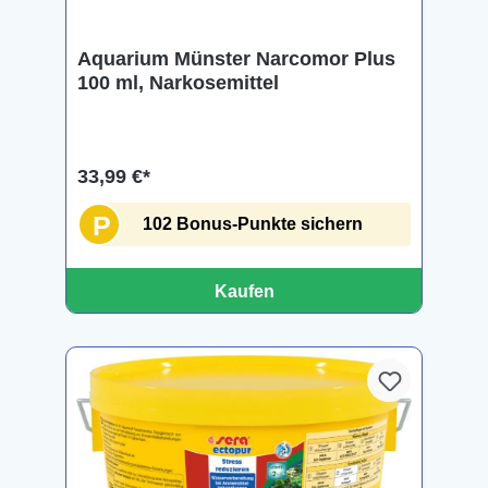
Aquarium Münster Narcomor Plus
100 ml, Narkosemittel
33,99 €*
P
102 Bonus-Punkte sichern
Kaufen