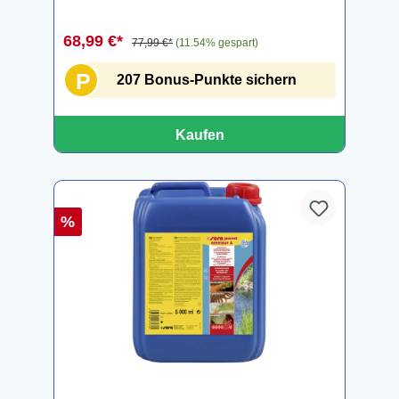
68,99 €*
77,99 €*
(11.54% gespart)
P
207 Bonus-Punkte sichern
Kaufen
%