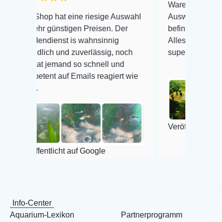
Warenanlieferung Top und die
 hat eine riesige Auswahl
Auswahl plus gesundheitliche
ünstigen Preisen. Der
befinden der Fische einwandfr
enst is wahnsinnig
Alles ist quick lebendig und i
h und zuverlässig, noch
super Zustand. Gerne wieder 
emand so schnell und
 auf Emails reagiert wie
Veröffentlicht auf Google
licht auf Google
Info-Center
Aquarium-Lexikon
Partnerprogramm