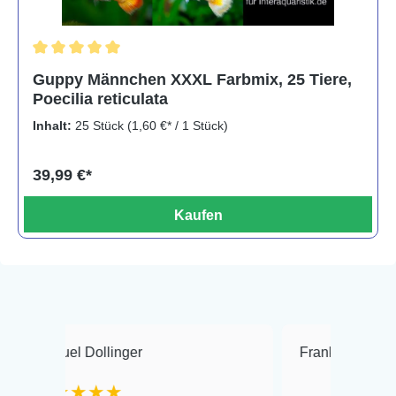
Durchschnittliche Bewertung von 5 von 5 Sternen
Guppy Männchen XXXL Farbmix, 25 Tiere,
Poecilia reticulata
Inhalt:
25 Stück
(1,60 €* / 1 Stück)
39,99 €*
Kaufen
ollinger
Frank Hackmayer
★★
★★