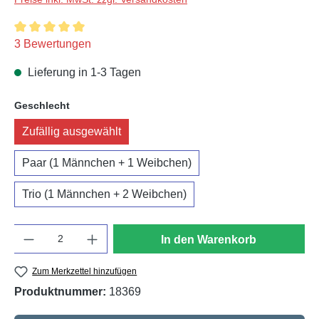
Durchschnittliche Bewertung von 5 von 5 Sternen
3 Bewertungen
Lieferung in 1-3 Tagen
auswählen
Geschlecht
Zufällig ausgewählt
Paar (1 Männchen + 1 Weibchen)
Trio (1 Männchen + 2 Weibchen)
Anzahl
In den Warenkorb
Zum Merkzettel hinzufügen
Produktnummer:
18369