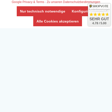
Google Privacy & Terms
·
Zu unseren Datenschutzbestimmungen
Kundenbewertungen
Nur technisch notwendige
Konfigurieren
SEHR GUT
Alle Cookies akzeptieren
4.78 / 5.00
Daten­schutz­erklärung
Widerrufs­recht /Widerrufs­formular
AGB & Info
Impressum
Umwelt und Entsorgung
Vertrag widerrufen
* Alle Preise inkl. ges. MwSt. zzgl.
Versandkosten
Zierfische, Garnelen, Krebse, Wasserschnecken (Wirbellose),
Aquarienpflanzen & Aquarium-Zubehör preiswert online kaufen.
© Copyright 2024 Interaquaristik.de Shop, Aquarium und