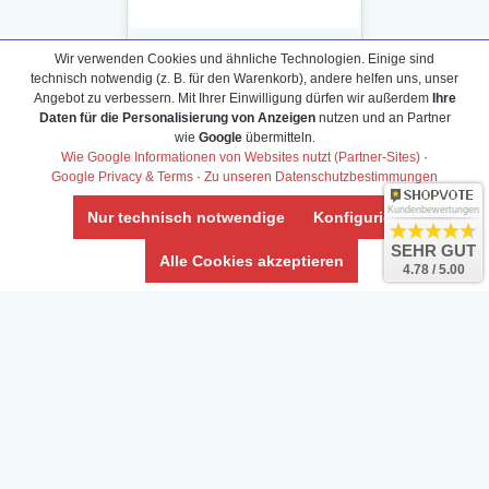
Wir verwenden Cookies und ähnliche Technologien. Einige sind
technisch notwendig (z. B. für den Warenkorb), andere helfen uns, unser
Angebot zu verbessern. Mit Ihrer Einwilligung dürfen wir außerdem
Ihre
Daten für die Personalisierung von Anzeigen
nutzen und an Partner
Daten­schutz­erklärung
wie
Google
übermitteln.
Widerrufs­recht /Widerrufs­formular
Wie Google Informationen von Websites nutzt (Partner-Sites)
·
Google Privacy & Terms
·
Zu unseren Datenschutzbestimmungen
AGB & Info
Impressum
Kundenbewertungen
Nur technisch notwendige
Konfigurieren
Umwelt und Entsorgung
SEHR GUT
Alle Cookies akzeptieren
4.78 / 5.00
Vertrag widerrufen
* Alle Preise inkl. ges. MwSt. zzgl.
Versandkosten
Zierfische, Garnelen, Krebse, Wasserschnecken (Wirbellose),
Aquarienpflanzen & Aquarium-Zubehör preiswert online kaufen.
© Copyright 2024 Interaquaristik.de Shop, Aquarium und
Gartenteich Shop. Alle Rechte vorbehalten.