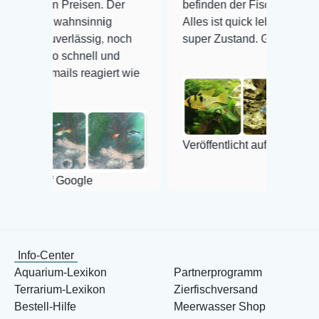
Preisen. Der
befinden der Fische einwandfrei.
ahnsinnig
Alles ist quick lebendig und im
rlässig, noch
super Zustand. Gerne wieder 😃
schnell und
ls reagiert wie
Veröffentlicht auf Google
Google
Info-Center
Aquarium-Lexikon
Partnerprogramm
Terrarium-Lexikon
Zierfischversand
Bestell-Hilfe
Meerwasser Shop