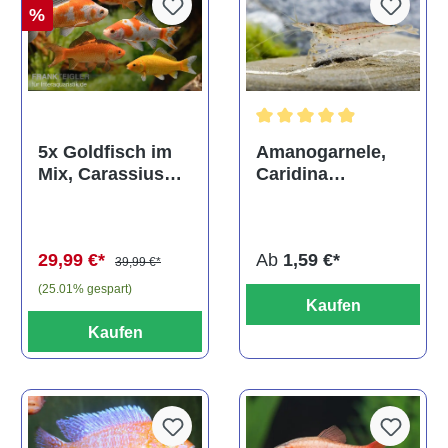
%
Durchschnittliche Bewertun
Amanogarnele,
5x Goldfisch im
Caridina
Mix, Carassius
multidentata
auratus
(Kaltwasser)
Ab
1,59 €*
29,99 €*
39,99 €*
(25.01% gespart)
Kaufen
Kaufen