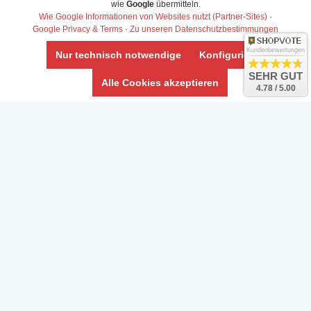
wie
Google
übermitteln.
Wie Google Informationen von Websites nutzt (Partner-Sites)
·
Google Privacy & Terms
·
Zu unseren Datenschutzbestimmungen
Kundenbewertungen
Nur technisch notwendige
Konfigurieren
SEHR GUT
Daten­schutz­erklärung
Alle Cookies akzeptieren
4.78 / 5.00
Widerrufs­recht /Widerrufs­formular
AGB & Info
Impressum
Umwelt und Entsorgung
Vertrag widerrufen
* Alle Preise inkl. ges. MwSt. zzgl.
Versandkosten
Zierfische, Garnelen, Krebse, Wasserschnecken (Wirbellose),
Aquarienpflanzen & Aquarium-Zubehör preiswert online kaufen.
© Copyright 2024 Interaquaristik.de Shop, Aquarium und
Gartenteich Shop. Alle Rechte vorbehalten.