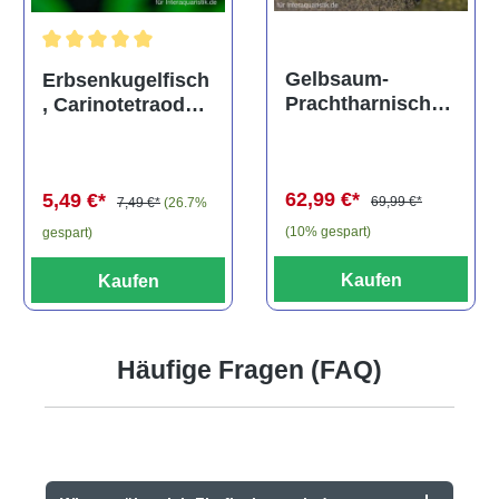
Durchschnittliche Bewertung von 5 von 5 Sternen
Gelbsaum-
Erbsenkugelfisch
Prachtharnischw
, Carinotetraodon
els, L81,
travancoricus
Baryancistrus
(Minifisch)
spec., 6-8 cm
62,99 €*
5,49 €*
69,99 €*
7,49 €*
(26.7%
(10% gespart)
gespart)
Kaufen
Kaufen
Häufige Fragen (FAQ)