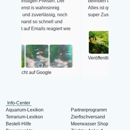
en Preisen. Der
befinden der Fische einwandfrei.
s wahnsinnig
Alles ist quick lebendig und im
uverlässig, noch
super Zustand. Gerne wieder 😃
so schnell und
mails reagiert wie
Veröffentlicht auf Google
uf Google
Info-Center
Aquarium-Lexikon
Partnerprogramm
Terrarium-Lexikon
Zierfischversand
Bestell-Hilfe
Meerwasser Shop