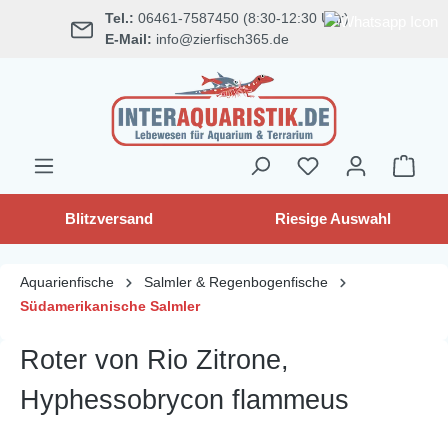
Tel.:
06461-7587450 (8:30-12:30 Uhr)
alt springen
E-Mail:
info@zierfisch365.de
Blitzversand
Riesige Auswahl
Aquarienfische
Salmler & Regenbogenfische
Südamerikanische Salmler
Roter von Rio Zitrone,
Hyphessobrycon flammeus