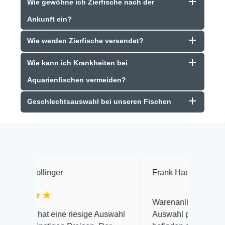
Wie gewöhne ich Zierfische nach der
Ankunft ein?
Wie werden Zierfische versendet?
Wie kann ich Krankheiten bei
Aquarienfischen vermeiden?
Geschlechtsauswahl bei unseren Fischen
r
Frank Hackmayer
★★★★
Warenanlieferung Top und die
ne riesige Auswahl
Auswahl plus gesundheitliches