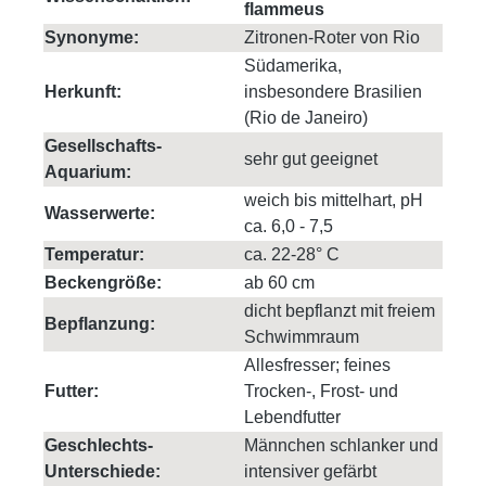
flammeus
Synonyme:
Zitronen-Roter von Rio
Südamerika,
Herkunft:
insbesondere Brasilien
(Rio de Janeiro)
Gesellschafts-
sehr gut geeignet
Aquarium:
weich bis mittelhart, pH
Wasserwerte:
ca. 6,0 - 7,5
Temperatur:
ca. 22-28° C
Beckengröße:
ab 60 cm
dicht bepflanzt mit freiem
Bepflanzung:
Schwimmraum
Allesfresser; feines
Futter:
Trocken-, Frost- und
Lebendfutter
Geschlechts-
Männchen schlanker und
Unterschiede:
intensiver gefärbt