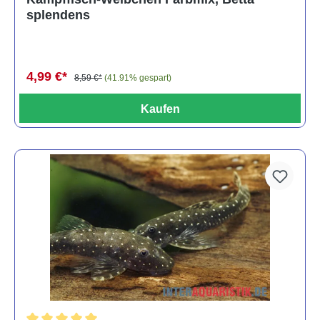
splendens
4,99 €*
8,59 €*
(41.91% gespart)
Kaufen