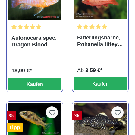
Durchschnittliche Bewertu
Durchschnittliche Bewertung von 5 von 5 Sternen
Bitterlingsbarbe,
Aulonocara spec.
Rohanella titteya,
Dragon Blood
ehem. Puntius
albino, DNZ
titteya
Ab
3,59 €*
18,99 €*
Kaufen
Kaufen
%
%
Tipp