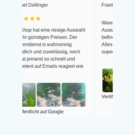
 Dollinger
Frank Hackmayer
★
★★★
Warenanlieferung Top und 
op hat eine riesige Auswahl
Auswahl plus gesundheitli
r günstigen Preisen. Der
befinden der Fische einwand
dienst is wahnsinnig
Alles ist quick lebendig und
lich und zuverlässig, noch
super Zustand. Gerne wied
t jemand so schnell und
ent auf Emails reagiert wie
Veröffentlicht auf Google
entlicht auf Google