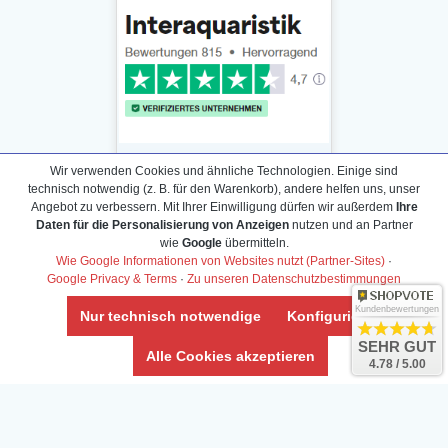
Wir verwenden Cookies und ähnliche Technologien. Einige sind
technisch notwendig (z. B. für den Warenkorb), andere helfen uns, unser
Angebot zu verbessern. Mit Ihrer Einwilligung dürfen wir außerdem
Ihre
Daten für die Personalisierung von Anzeigen
nutzen und an Partner
Daten­schutz­erklärung
wie
Google
übermitteln.
Widerrufs­recht /Widerrufs­formular
Wie Google Informationen von Websites nutzt (Partner-Sites)
·
Google Privacy & Terms
·
Zu unseren Datenschutzbestimmungen
AGB & Info
Impressum
Kundenbewertungen
Nur technisch notwendige
Konfigurieren
Umwelt und Entsorgung
SEHR GUT
Alle Cookies akzeptieren
4.78 / 5.00
Vertrag widerrufen
* Alle Preise inkl. ges. MwSt. zzgl.
Versandkosten