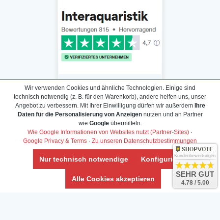
Wir verwenden Cookies und ähnliche Technologien. Einige sind
technisch notwendig (z. B. für den Warenkorb), andere helfen uns, unser
Angebot zu verbessern. Mit Ihrer Einwilligung dürfen wir außerdem
Ihre
Daten für die Personalisierung von Anzeigen
nutzen und an Partner
Daten­schutz­erklärung
wie
Google
übermitteln.
Widerrufs­recht /Widerrufs­formular
Wie Google Informationen von Websites nutzt (Partner-Sites)
·
Google Privacy & Terms
·
Zu unseren Datenschutzbestimmungen
AGB & Info
Impressum
Kundenbewertungen
Nur technisch notwendige
Konfigurieren
Umwelt und Entsorgung
SEHR GUT
Alle Cookies akzeptieren
4.78 / 5.00
Vertrag widerrufen
* Alle Preise inkl. ges. MwSt. zzgl.
Versandkosten