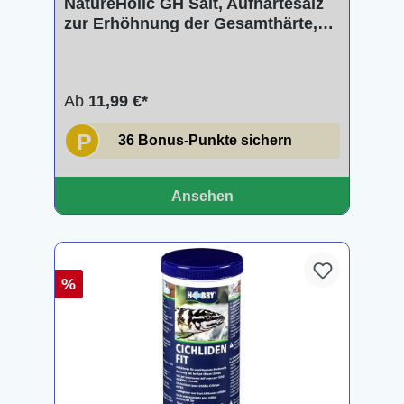
NatureHolic GH Salt, Aufhärtesalz
zur Erhöhnung der Gesamthärte,
100 - 250 g
Ab
11,99 €*
P
36 Bonus-Punkte sichern
Ansehen
%