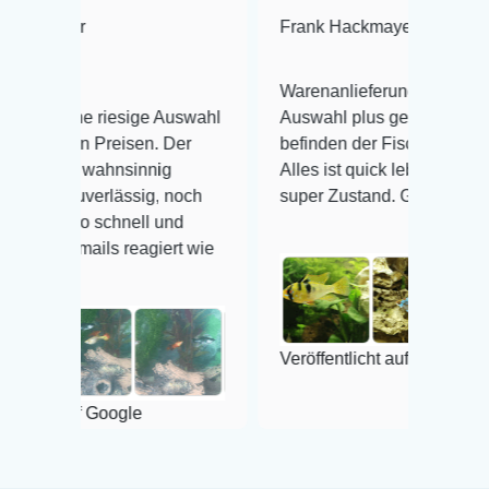
Frank Hackmayer
★★★★
Warenanlieferung Top und die
riesige Auswahl
Auswahl plus gesundheitliches
Preisen. Der
befinden der Fische einwandfrei.
ahnsinnig
Alles ist quick lebendig und im
rlässig, noch
super Zustand. Gerne wieder 😃
schnell und
ls reagiert wie
Veröffentlicht auf Google
Google