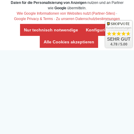
Widerrufs­recht /Widerrufs­formular
Daten für die Personalisierung von Anzeigen
nutzen und an Partner
wie
Google
übermitteln.
AGB & Info
Wie Google Informationen von Websites nutzt (Partner-Sites)
·
Impressum
Google Privacy & Terms
·
Zu unseren Datenschutzbestimmungen
Umwelt und Entsorgung
Kundenbewertungen
Nur technisch notwendige
Konfigurieren
Vertrag widerrufen
SEHR GUT
Alle Cookies akzeptieren
4.78 / 5.00
* Alle Preise inkl. ges. MwSt. zzgl.
Versandkosten
Zierfische, Garnelen, Krebse, Wasserschnecken (Wirbellose),
Aquarienpflanzen & Aquarium-Zubehör preiswert online kaufen.
© Copyright 2024 Interaquaristik.de Shop, Aquarium und
Gartenteich Shop. Alle Rechte vorbehalten.