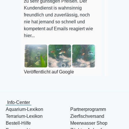
zu sehr günstigen Preisen. Der
befinden der Fische
Kundendienst is wahnsinnig
Alles ist quick lebe
freundlich und zuverlässig, noch
super Zustand. Gern
nie hat jemand so schnell und
kompetent auf Emails reagiert wie
hier...
Veröffentlicht auf G
Veröffentlicht auf Google
Info-Center
Aquarium-Lexikon
Partnerprogramm
Terrarium-Lexikon
Zierfischversand
Bestell-Hilfe
Meerwasser Shop