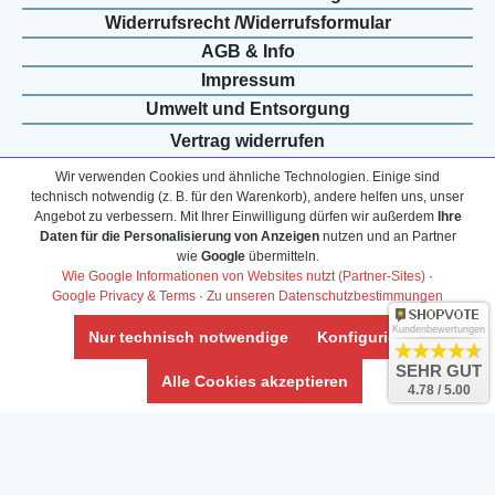
Widerrufs­recht /Widerrufs­formular
AGB & Info
Impressum
Umwelt und Entsorgung
Vertrag widerrufen
Wir verwenden Cookies und ähnliche Technologien. Einige sind
technisch notwendig (z. B. für den Warenkorb), andere helfen uns, unser
* Alle Preise inkl. ges. MwSt. zzgl.
Versandkosten
Angebot zu verbessern. Mit Ihrer Einwilligung dürfen wir außerdem
Ihre
Zierfische, Garnelen, Krebse, Wasserschnecken (Wirbellose),
Daten für die Personalisierung von Anzeigen
nutzen und an Partner
wie
Google
übermitteln.
Aquarienpflanzen & Aquarium-Zubehör preiswert online kaufen.
Wie Google Informationen von Websites nutzt (Partner-Sites)
·
© Copyright 2024 Interaquaristik.de Shop, Aquarium und
Google Privacy & Terms
·
Zu unseren Datenschutzbestimmungen
Gartenteich Shop. Alle Rechte vorbehalten.
Kundenbewertungen
Nur technisch notwendige
Konfigurieren
SEHR GUT
Alle Cookies akzeptieren
4.78 / 5.00