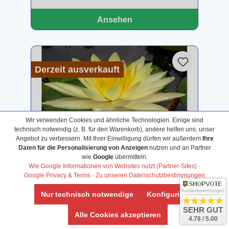
Ansehen
Derzeit ausverkauft
Wir verwenden Cookies und ähnliche Technologien. Einige sind
technisch notwendig (z. B. für den Warenkorb), andere helfen uns, unser
Angebot zu verbessern. Mit Ihrer Einwilligung dürfen wir außerdem
Ihre
Daten für die Personalisierung von Anzeigen
nutzen und an Partner
wie
Google
übermitteln.
Wie Google Informationen von Websites nutzt (Partner-Sites)
·
Google Privacy & Terms
·
Zu unseren Datenschutzbestimmungen
Gelbe Seerose, Nymphaea charlene
Kundenbewertungen
Nur technisch notwendige
Konfigurieren
SEHR GUT
Alle Cookies akzeptieren
4.78 / 5.00