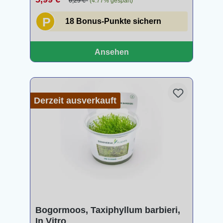
6,29 €*
(4.77% gespart)
P
18 Bonus-Punkte sichern
Ansehen
Derzeit ausverkauft
Bogormoos, Taxiphyllum barbieri,
In Vitro