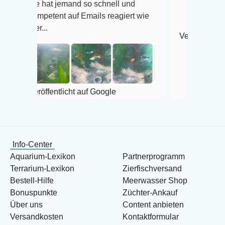
e hat jemand so schnell und
mpetent auf Emails reagiert wie
r...
Veröffentlicht auf Googl
röffentlicht auf Google
Info-Center
Aquarium-Lexikon
Partnerprogramm
Terrarium-Lexikon
Zierfischversand
Bestell-Hilfe
Meerwasser Shop
Bonuspunkte
Züchter-Ankauf
Über uns
Content anbieten
Versandkosten
Kontaktformular