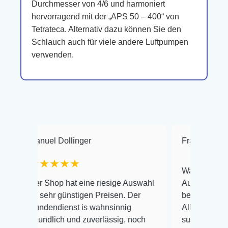
Durchmesser von 4/6 und harmoniert
hervorragend mit der „APS 50 – 400“ von
Tetrateca. Alternativ dazu können Sie den
Schlauch auch für viele andere Luftpumpen
verwenden.
nuel Dollinger
Frank Hackmayer
★★★★
Warenanlieferung Top u
r Shop hat eine riesige Auswahl
Auswahl plus gesundhei
 sehr günstigen Preisen. Der
befinden der Fische ein
ndendienst is wahnsinnig
Alles ist quick lebendig
eundlich und zuverlässig, noch
super Zustand. Gerne w