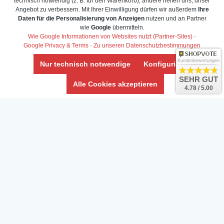
technisch notwendig (z. B. für den Warenkorb), andere helfen uns, unser
Angebot zu verbessern. Mit Ihrer Einwilligung dürfen wir außerdem
Ihre
Daten für die Personalisierung von Anzeigen
nutzen und an Partner
Daten­schutz­erklärung
wie
Google
übermitteln.
Widerrufs­recht /Widerrufs­formular
Wie Google Informationen von Websites nutzt (Partner-Sites)
·
Google Privacy & Terms
·
Zu unseren Datenschutzbestimmungen
AGB & Info
Impressum
Kundenbewertungen
Nur technisch notwendige
Konfigurieren
Umwelt und Entsorgung
SEHR GUT
Alle Cookies akzeptieren
4.78 / 5.00
Vertrag widerrufen
* Alle Preise inkl. ges. MwSt. zzgl.
Versandkosten
Zierfische, Garnelen, Krebse, Wasserschnecken (Wirbellose),
Aquarienpflanzen & Aquarium-Zubehör preiswert online kaufen.
© Copyright 2024 Interaquaristik.de Shop, Aquarium und
Gartenteich Shop. Alle Rechte vorbehalten.