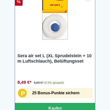
%
Sera air set L (XL Sprudelstein + 10
m Luftschlauch), Belüftungsset
8,49 €*
8,89 €*
(4.5% gespart)
P
25 Bonus-Punkte sichern
Kaufen