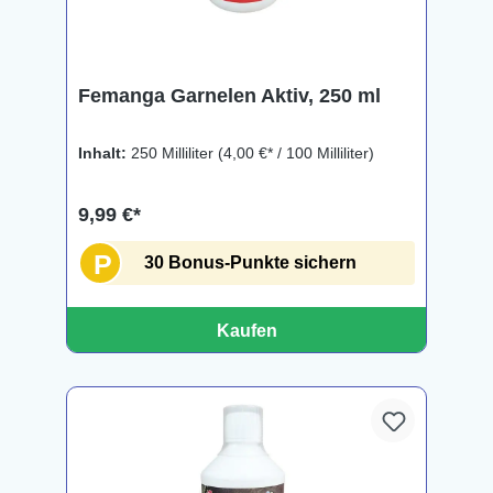
Femanga Garnelen Aktiv, 250 ml
Inhalt:
250 Milliliter
(4,00 €* / 100 Milliliter)
9,99 €*
P
30 Bonus-Punkte sichern
Kaufen