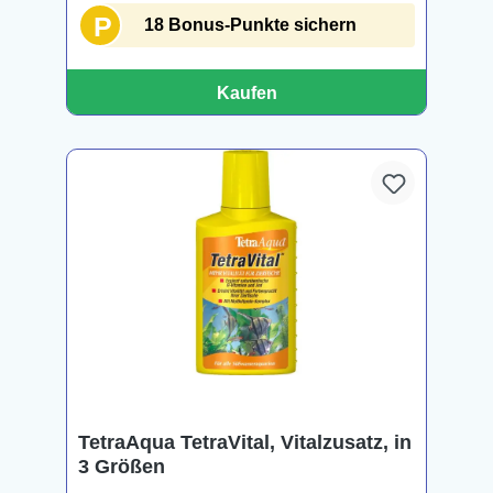
P
18 Bonus-Punkte sichern
Kaufen
TetraAqua TetraVital, Vitalzusatz, in
3 Größen