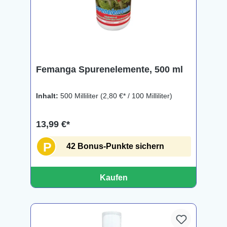
Femanga Spurenelemente, 500 ml
Inhalt:
500 Milliliter
(2,80 €* / 100 Milliliter)
13,99 €*
P
42 Bonus-Punkte sichern
Kaufen