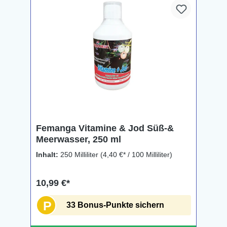
Femanga Vitamine & Jod Süß-&
Meerwasser, 250 ml
Inhalt:
250 Milliliter
(4,40 €* / 100 Milliliter)
10,99 €*
P
33 Bonus-Punkte sichern