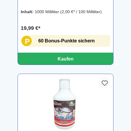
Inhalt:
1000 Milliliter
(2,00 €* / 100 Milliliter)
19,99 €*
P
60 Bonus-Punkte sichern
Kaufen