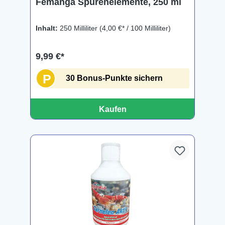
Femanga Spurenelemente, 250 ml
Inhalt:
250 Milliliter
(4,00 €* / 100 Milliliter)
9,99 €*
P
30 Bonus-Punkte sichern
Kaufen