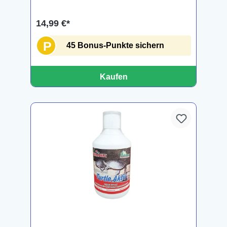
14,99 €*
P
45 Bonus-Punkte sichern
Kaufen