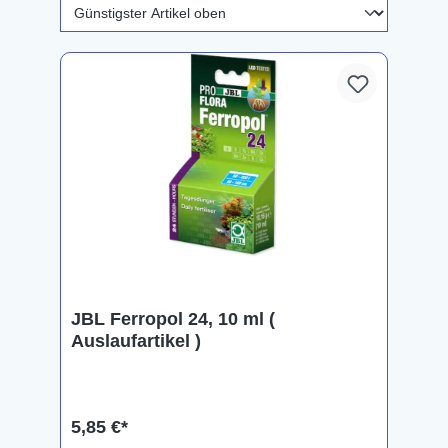
JBL Ferropol 24, 10 ml (
Auslaufartikel )
5,85 €*