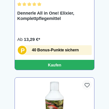
Durchschnittliche Bewertung von 5 von 5 Sternen
Dennerle All in One! Elixier,
Komplettpflegemittel
Ab
13,29 €*
P
40 Bonus-Punkte sichern
Kaufen