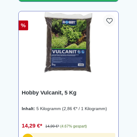
%
Hobby Vulcanit, 5 Kg
Inhalt:
5 Kilogramm
(2,86 €* / 1 Kilogramm)
14,29 €*
14,99 €*
(4.67% gespart)