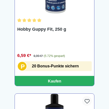
Durchschnittliche Bewertung von 5 von 5 Sternen
Hobby Guppy Fit, 250 g
6,59 €*
6,99 €*
(5.72% gespart)
P
20 Bonus-Punkte sichern
Kaufen