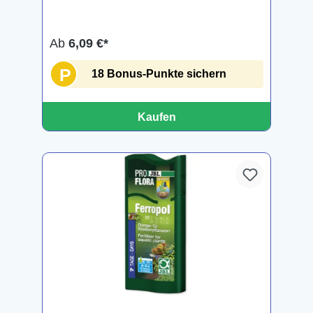
Ab
6,09 €*
P
18 Bonus-Punkte sichern
Kaufen