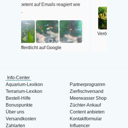
t auf Emails reagiert wie
Veröffentlicht auf Google
tlicht auf Google
Info-Center
Aquarium-Lexikon
Partnerprogramm
Terrarium-Lexikon
Zierfischversand
Bestell-Hilfe
Meerwasser Shop
Bonuspunkte
Züchter-Ankauf
Über uns
Content anbieten
Versandkosten
Kontaktformular
Zahlarten
Influencer