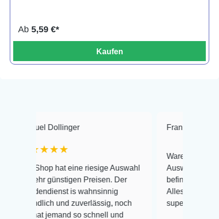
Ab
5,59 €*
Kaufen
ollinger
Frank Hackmayer
★★
★★
Warenanlieferung Top und di
 hat eine riesige Auswahl
Auswahl plus gesundheitlich
günstigen Preisen. Der
befinden der Fische einwandfr
enst is wahnsinnig
Alles ist quick lebendig und i
ch und zuverlässig, noch
super Zustand. Gerne wieder
jemand so schnell und