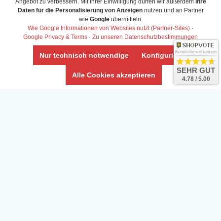
Angebot zu verbessern. Mit Ihrer Einwilligung dürfen wir außerdem
Ihre
Daten für die Personalisierung von Anzeigen
nutzen und an Partner
Daten­schutz­erklärung
wie
Google
übermitteln.
Widerrufs­recht /Widerrufs­formular
Wie Google Informationen von Websites nutzt (Partner-Sites)
·
Google Privacy & Terms
·
Zu unseren Datenschutzbestimmungen
AGB & Info
Impressum
Kundenbewertungen
Nur technisch notwendige
Konfigurieren
Umwelt und Entsorgung
SEHR GUT
Alle Cookies akzeptieren
4.78 / 5.00
Vertrag widerrufen
* Alle Preise inkl. ges. MwSt. zzgl.
Versandkosten
Zierfische, Garnelen, Krebse, Wasserschnecken (Wirbellose),
Aquarienpflanzen & Aquarium-Zubehör preiswert online kaufen.
© Copyright 2024 Interaquaristik.de Shop, Aquarium und
Gartenteich Shop. Alle Rechte vorbehalten.