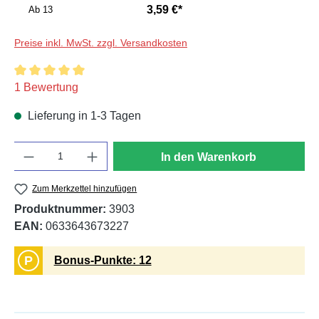
3,59 €*
Ab
13
Preise inkl. MwSt. zzgl. Versandkosten
Durchschnittliche Bewertung von 5 von 5 Sternen
1 Bewertung
Lieferung in 1-3 Tagen
Anzahl
In den Warenkorb
Zum Merkzettel hinzufügen
Produktnummer:
3903
EAN:
0633643673227
P
Bonus-Punkte: 12