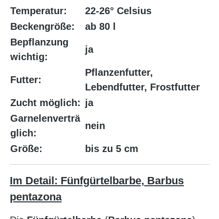
Temperatur:
22-26° Celsius
Beckengröße:
ab 80 l
Bepflanzung
ja
wichtig:
Pflanzenfutter,
Futter:
Lebendfutter, Frostfutter
Zucht möglich:
ja
Garnelenverträ
nein
glich:
Größe:
bis zu 5 cm
Im Detail: Fünfgürtelbarbe, Barbus
pentazona