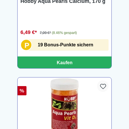
Hobby Aqua Pearls Calcium, 170 g
6,49 €*
7,09 €*
(8.46% gespart)
P
19 Bonus-Punkte sichern
Kaufen
%