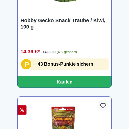
Hobby Gecko Snack Traube / Kiwi,
100 g
14,39 €*
14,99 €*
(4% gespart)
P
43 Bonus-Punkte sichern
Kaufen
%