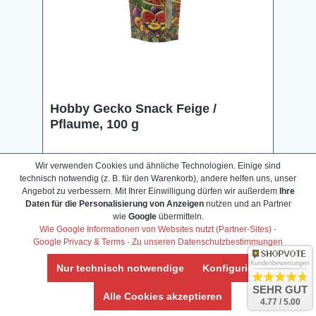
Hobby Gecko Snack Feige /
Pflaume, 100 g
Wir verwenden Cookies und ähnliche Technologien. Einige sind
technisch notwendig (z. B. für den Warenkorb), andere helfen uns, unser
14,39 €*
14,99 €*
(4% gespart)
Angebot zu verbessern. Mit Ihrer Einwilligung dürfen wir außerdem
Ihre
Daten für die Personalisierung von Anzeigen
nutzen und an Partner
P
43 Bonus-Punkte sichern
wie
Google
übermitteln.
Wie Google Informationen von Websites nutzt (Partner-Sites)
·
Google Privacy & Terms
·
Zu unseren Datenschutzbestimmungen
Kaufen
Kundenbewertungen
Nur technisch notwendige
Konfigurieren
SEHR GUT
Alle Cookies akzeptieren
4.77 / 5.00