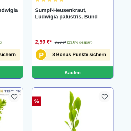
ng von 5 von 5 Sternen
Durchschnittliche Bewertung von 5 von 5 Ster
udwigia
Sumpf-Heusenkraut,
Ludwigia palustris, Bund
2,59 €*
t)
3,39 €*
(23.6% gespart)
P
sichern
8 Bonus-Punkte sichern
Kaufen
%