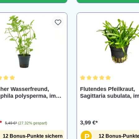
chnittliche Bewertung von 5 von 5 Sternen
Durchschnittliche Bewertu
cher Wasserfreund,
Flutendes Pfeilkraut,
phila polysperma, im
Sagittaria subulata, i
€*
3,99 €*
5,49 €*
(27.32% gespart)
P
12 Bonus-Punkte sichern
12 Bonus-Punkte