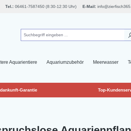
Tel.:
06461-7587450 (8:30-12:30 Uhr)
E-Mail:
info@zierfisch365
tere Aquarientiere
Aquariumzubehör
Meerwasser
T
dankunft-Garantie
Top-Kundenserv
pruchslose Aquarienpfla