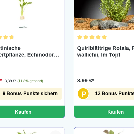
hnittliche Bewertung von 4.7 von 5 Sternen
Durchschnittliche Bewertu
tinische
Quirlblättrige Rotala, 
lanze, Echinodorus
wallichii, Im Topf
tinensis, Bund
€*
3,99 €*
3,39 €*
(11.8% gespart)
P
9 Bonus-Punkte sichern
12 Bonus-Punkte
Kaufen
Kaufen