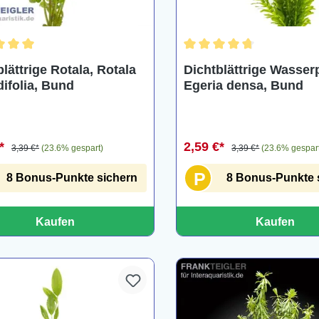
chnittliche Bewertung von 5 von 5 Sternen
Durchschnittliche Bewertu
lättrige Rotala, Rotala
Dichtblättrige Wasser
difolia, Bund
Egeria densa, Bund
€*
2,59 €*
3,39 €*
(23.6% gespart)
3,39 €*
(23.6% gespar
P
8 Bonus-Punkte sichern
8 Bonus-Punkte 
Kaufen
Kaufen