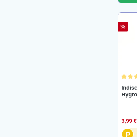
%
Durchs
Indis
Hygro
Topf
3,99 
P