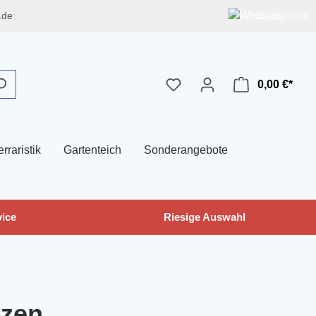
.de
0,00 €*
erraristik
Gartenteich
Sonderangebote
ice
Riesige Auswahl
nzen