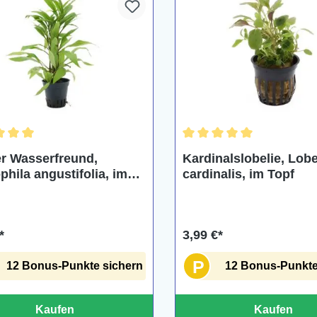
chnittliche Bewertung von 5 von 5 Sternen
Durchschnittliche Bewertu
r Wasserfreund,
Kardinalslobelie, Lobe
phila angustifolia, im
cardinalis, im Topf
*
3,99 €*
P
12 Bonus-Punkte sichern
12 Bonus-Punkte
Kaufen
Kaufen