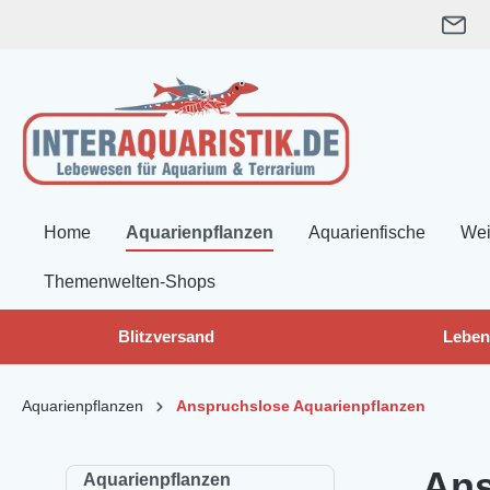
springen
Zur Hauptnavigation springen
Home
Aquarienpflanzen
Aquarienfische
Wei
Themenwelten-Shops
Blitzversand
Leben
Aquarienpflanzen
Anspruchslose Aquarienpflanzen
Ans
Aquarienpflanzen