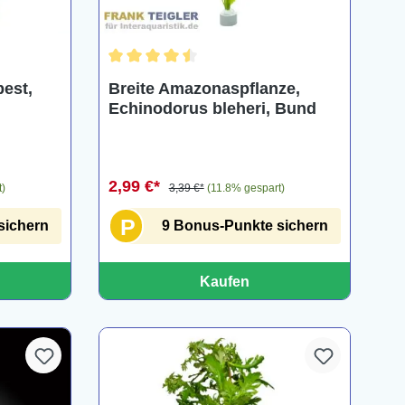
ng von 4.7 von 5 Sternen
Durchschnittliche Bewertung von 4.5 von 5 St
pest,
Breite Amazonaspflanze,
Echinodorus bleheri, Bund
2,99 €*
t)
3,39 €*
(11.8% gespart)
P
sichern
9 Bonus-Punkte sichern
Kaufen