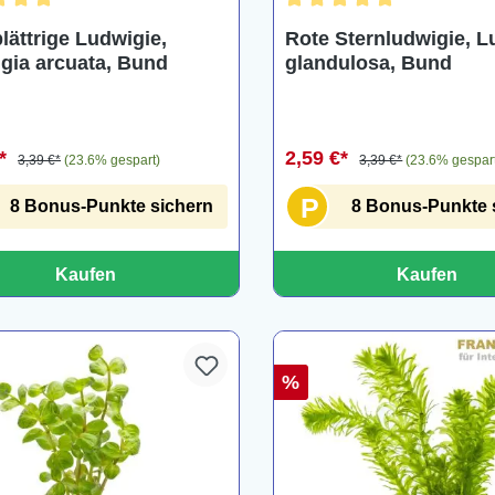
chnittliche Bewertung von 5 von 5 Sternen
Durchschnittliche Bewertu
lättrige Ludwigie,
Rote Sternludwigie, L
gia arcuata, Bund
glandulosa, Bund
€*
2,59 €*
3,39 €*
(23.6% gespart)
3,39 €*
(23.6% gespar
P
8 Bonus-Punkte sichern
8 Bonus-Punkte 
Kaufen
Kaufen
%