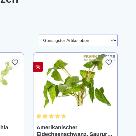
%
ng von 5 von 5 Sternen
Durchschnittliche Bewertung von 4.8 von 5 St
chia
Amerikanischer
Eidechsenschwanz, Saururus