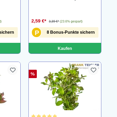
cernuus, Bund
2,59 €*
t)
3,39 €*
(23.6% gespart)
P
sichern
8 Bonus-Punkte sichern
Kaufen
%