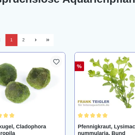
1
2
%
hnittliche Bewertung von 4.9 von 5 Sternen
Durchschnittliche Bewertu
ugel, Cladophora
Pfennigkraut, Lysima
ropila
nummularia, Bund