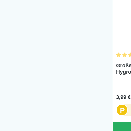
Durchs
Große
Hygro
Topf
3,99 €
P