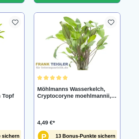
ng von 5 von 5 Sternen
Durchschnittliche Bewertung von 5 von 5 Ster
Möhlmanns Wasserkelch,
m Topf
Cryptocoryne moehlmannii,
im Topf
4,49 €*
P
 sichern
13 Bonus-Punkte sichern