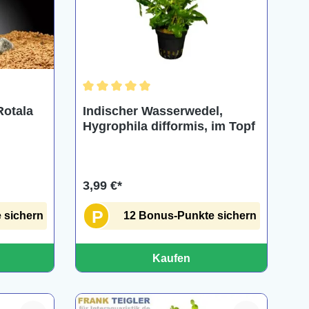
ng von 5 von 5 Sternen
Durchschnittliche Bewertung von 5 von 5 Ster
Rotala
Indischer Wasserwedel,
Hygrophila difformis, im Topf
3,99 €*
P
 sichern
12 Bonus-Punkte sichern
Kaufen