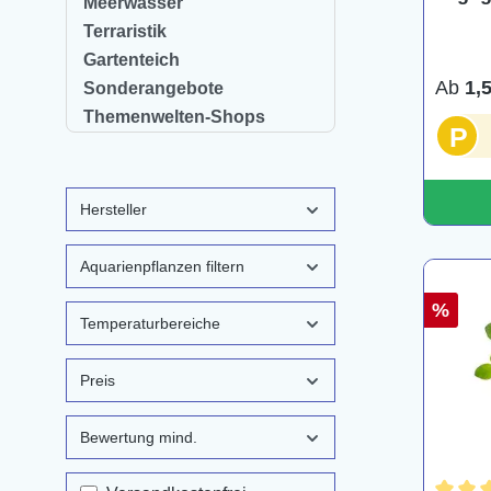
Meerwasser
Terraristik
Gartenteich
Ab
1,
Sonderangebote
Themenwelten-Shops
P
Hersteller
Aquarienpflanzen filtern
%
Temperaturbereiche
Preis
Bewertung mind.