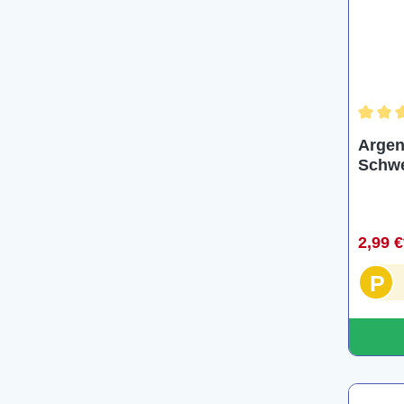
Durchsc
Argen
Schwertpf
argen
2,99 
P