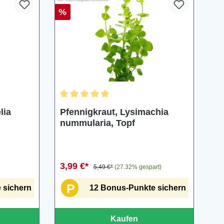
%
ng von 5 von 5 Sternen
Durchschnittliche Bewertung von 5 von 5 Ster
lia
Pfennigkraut, Lysimachia
nummularia, Topf
3,99 €*
5,49 €*
(27.32% gespart)
P
 sichern
12 Bonus-Punkte sichern
Kaufen