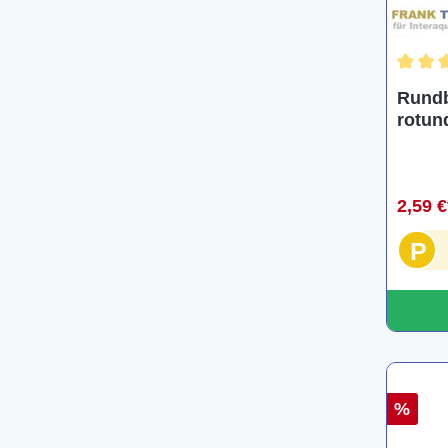
Durchs
Rundb
rotun
2,59 
P
%