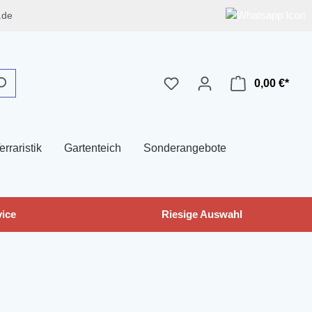
.de
0,00 €*
erraristik
Gartenteich
Sonderangebote
ice
Riesige Auswahl