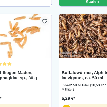
Kaufen
chnittliche Bewertung von 5 von 5 Sternen
chfliegen Maden,
Buffalowürmer, Alphit
phagidae sp., 30 g
laevigatus, ca. 50 ml
Inhalt:
50 Milliliter
(10,58 €* /
Milliliter)
*
5,29 €*