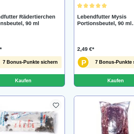
Durchschnittliche Bewertu
dfutter Rädertierchen
Lebendfutter Mysis
onsbeutel, 90 ml
Portionsbeutel, 90 ml
Schwebegarnelen
*
2,49 €*
P
7 Bonus-Punkte sichern
7 Bonus-Punkte 
Kaufen
Kaufen