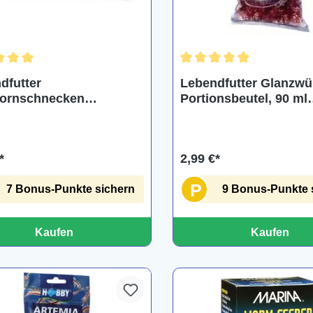
Durchschnittliche Bewertu
chnittliche Bewertung von 5 von 5 Sternen
Lebendfutter Glanzw
dfutter
Portionsbeutel, 90 ml
ornschnecken
Blackworms
onsbeutel, 90 ml
2,99 €*
*
P
9 Bonus-Punkte 
7 Bonus-Punkte sichern
Kaufen
Kaufen