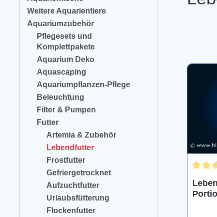
Weitere Aquarientiere
Aquariumzubehör
Pflegesets und
Komplettpakete
Aquarium Deko
Aquascaping
Aquariumpflanzen-Pflege
Beleuchtung
Filter & Pumpen
Futter
Artemia & Zubehör
Lebendfutter
Frostfutter
Gefriergetrocknet
Durchs
Leben
Aufzuchtfutter
Porti
Urlaubsfütterung
"Daph
Flockenfutter