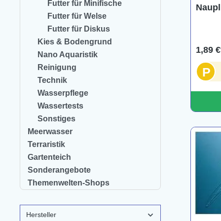
Futter für Minifische
Naupl
Futter für Welse
ml
Futter für Diskus
Kies & Bodengrund
1,89 €
Nano Aquaristik
Reinigung
P
Technik
Wasserpflege
Wassertests
Sonstiges
Meerwasser
Terraristik
Gartenteich
Sonderangebote
Themenwelten-Shops
Hersteller