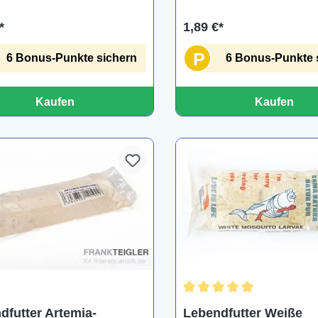
*
1,89 €*
P
6 Bonus-Punkte sichern
6 Bonus-Punkte 
Kaufen
Kaufen
Durchschnittliche Bewertu
dfutter Artemia-
Lebendfutter Weiße