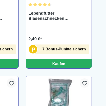
ng von 5 von 5 Sternen
Durchschnittliche Bewertung von 4.5 von 5 St
Lebendfutter
Blasenschnecken
Portionsbeutel, 90 ml
2,49 €*
P
sichern
7 Bonus-Punkte sichern
Kaufen