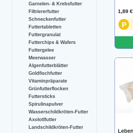
Garnelen- & Krebsfutter
1,89 €
Filtriererfutter
Schneckenfutter
P
Futtertabletten
Futtergranulat
Futterchips & Wafers
Futtergelee
Meerwasser
Algenfutterblätter
Goldfischfutter
Vitaminpräparate
Grünfutterflocken
Futtersticks
Spirulinapulver
Wasserschildkröten-Futter
Axolotlfutter
Landschildkröten-Futter
Leben