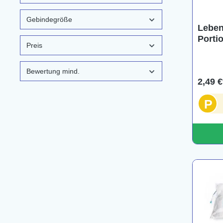
Gebindegröße
Leben
Porti
Preis
Bewertung mind.
2,49 €
P