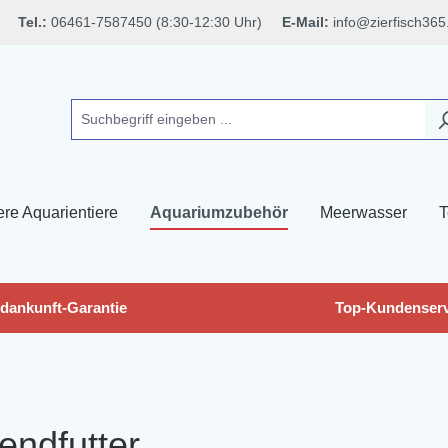
Tel.:
06461-7587450 (8:30-12:30 Uhr)
E-Mail:
info@zierfisch365
ere Aquarientiere
Aquariumzubehör
Meerwasser
T
dankunft-Garantie
Top-Kundenserv
endfutter