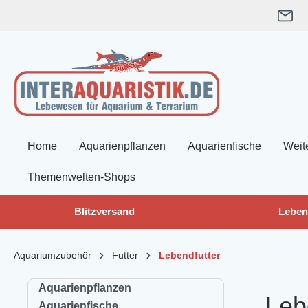
springen
Zur Hauptnavigation springen
Home
Aquarienpflanzen
Aquarienfische
Weit
Themenwelten-Shops
Blitzversand
Leben
Aquariumzubehör
Futter
Lebendfutter
Aquarienpflanzen
Leb
Aquarienfische