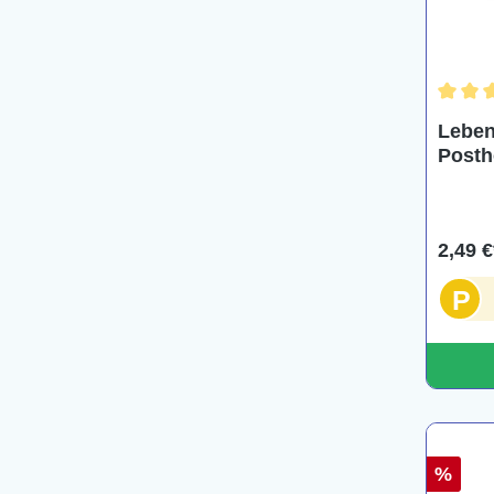
Durchs
Leben
Posth
Porti
2,49 €
P
%