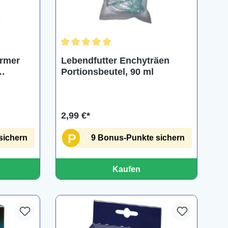
ng von 5 von 5 Sternen
Durchschnittliche Bewertung von 5 von 5 Ster
ürmer
Lebendfutter Enchyträen
Portionsbeutel, 90 ml
2,99 €*
P
sichern
9 Bonus-Punkte sichern
Kaufen