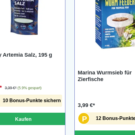
 Artemia Salz, 195 g
Marina Wurmsieb für
Zierfische
€*
3,39 €*
(5.9% gespart)
10 Bonus-Punkte sichern
3,99 €*
P
12 Bonus-Punkte
Kaufen