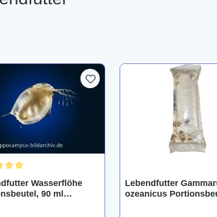
chnittliche Bewertung von 5 von 5 Sternen
dfutter Wasserflöhe
Lebendfutter Gammar
onsbeutel, 90 ml
ozeanicus Portionsbeu
nia"
ml