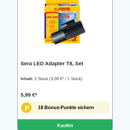
Sera LED Adapter T8, Set
Inhalt:
2 Stück
(3,00 €* / 1 Stück)
5,99 €*
P
18 Bonus-Punkte sichern
Kaufen