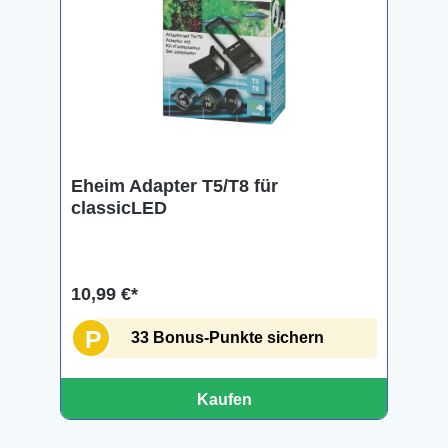
Eheim Adapter T5/T8 für
classicLED
10,99 €*
P
33 Bonus-Punkte sichern
Kaufen