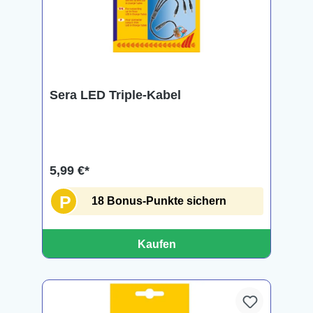
Sera LED Triple-Kabel
5,99 €*
P
18 Bonus-Punkte sichern
Kaufen