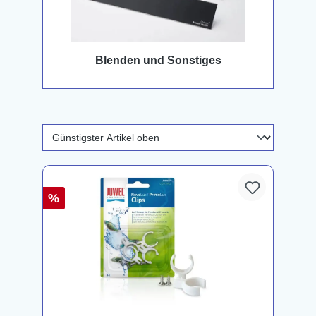
Blenden und Sonstiges
%