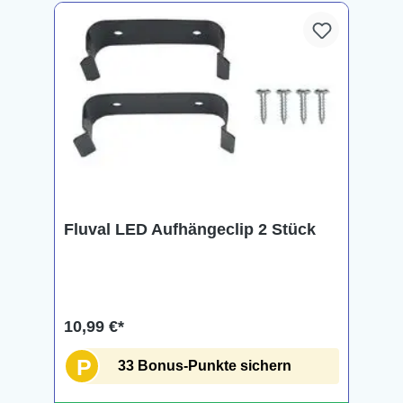
Fluval LED Aufhängeclip 2 Stück
10,99 €*
P
33 Bonus-Punkte sichern