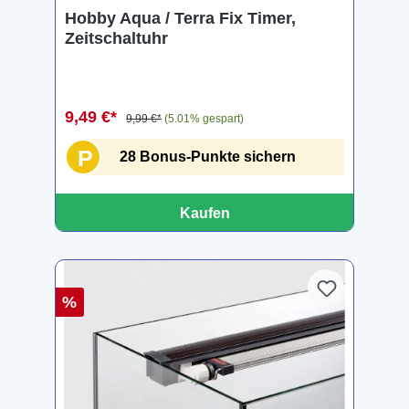
Hobby Aqua / Terra Fix Timer,
Zeitschaltuhr
9,49 €*
9,99 €*
(5.01% gespart)
P
28 Bonus-Punkte sichern
Kaufen
%