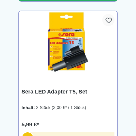
Sera LED Adapter T5, Set
Inhalt:
2 Stück
(3,00 €* / 1 Stück)
5,99 €*