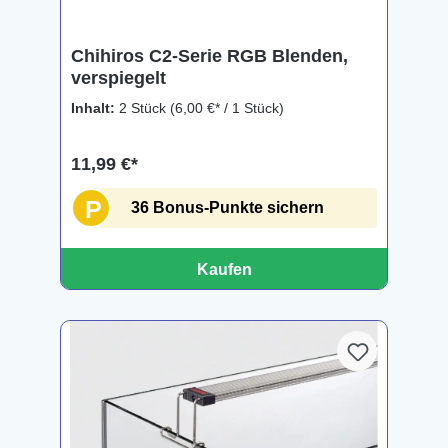
Chihiros C2-Serie RGB Blenden,
verspiegelt
Inhalt:
2 Stück
(6,00 €* / 1 Stück)
11,99 €*
P
36 Bonus-Punkte sichern
Kaufen