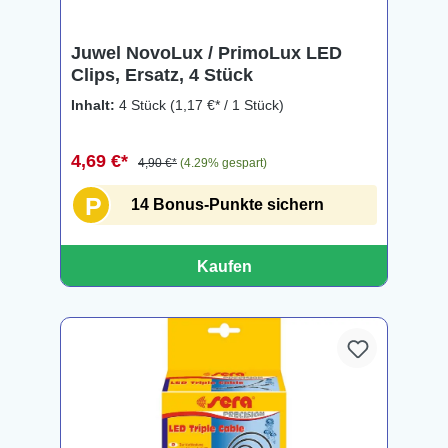
Juwel NovoLux / PrimoLux LED
Clips, Ersatz, 4 Stück
Inhalt:
4 Stück
(1,17 €* / 1 Stück)
4,69 €*
4,90 €*
(4.29% gespart)
P
14 Bonus-Punkte sichern
Kaufen