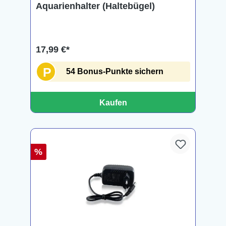
Aquarienhalter (Haltebügel)
17,99 €*
P
54 Bonus-Punkte sichern
Kaufen
%