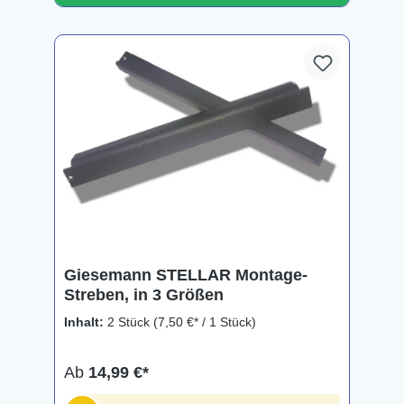
Giesemann STELLAR Montage-
Streben, in 3 Größen
Inhalt:
2 Stück
(7,50 €* / 1 Stück)
Ab
14,99 €*