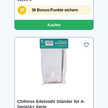
P
36 Bonus-Punkte sichern
Kaufen
Chihiros Edelstahl Ständer für A-
Serie/A+ Serie