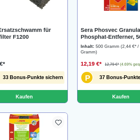
Ersatzschwamm für
Sera Phosvec Granula
ilter F1200
Phosphat-Entferner, 5
Inhalt:
500 Gramm
(2,44 €* /
Gramm)
€*
12,19 €*
12,79 €*
(4.69% ges
P
33 Bonus-Punkte sichern
37 Bonus-Punkte
Kaufen
Kaufen