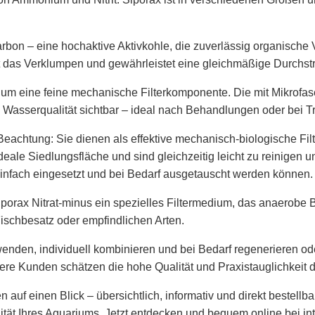
arbon – eine hochaktive Aktivkohle, die zuverlässig organisch
ert das Verklumpen und gewährleistet eine gleichmäßige Durchs
 um eine feine mechanische Filterkomponente. Die mit Mikrofase
e Wasserqualität sichtbar – ideal nach Behandlungen oder bei 
chtung: Sie dienen als effektive mechanisch-biologische Filter
deale Siedlungsfläche und sind gleichzeitig leicht zu reinigen 
infach eingesetzt und bei Bedarf ausgetauscht werden können.
Siporax Nitrat-minus ein spezielles Filtermedium, das anaerobe B
ischbesatz oder empfindlichen Arten.
wenden, individuell kombinieren und bei Bedarf regenerieren od
sere Kunden schätzen die hohe Qualität und Praxistauglichkeit d
ien auf einen Blick – übersichtlich, informativ und direkt bestel
lität Ihres Aquariums. Jetzt entdecken und bequem online bei int