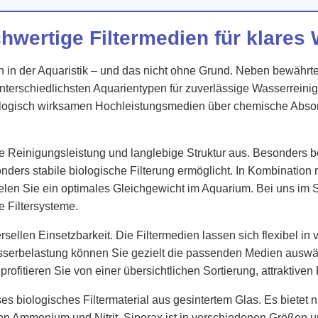
chwertige Filtermedien für klares 
n in der Aquaristik – und das nicht ohne Grund. Neben bewährt
 unterschiedlichsten Aquarientypen für zuverlässige Wasserreinig
iologisch wirksamen Hochleistungsmedien über chemische Absorb
ive Reinigungsleistung und langlebige Struktur aus. Besonders be
ders stabile biologische Filterung ermöglicht. In Kombination
len Sie ein optimales Gleichgewicht im Aquarium. Bei uns im 
e Filtersysteme.
versellen Einsetzbarkeit. Die Filtermedien lassen sich flexibel i
serbelastung können Sie gezielt die passenden Medien auswähl
 profitieren Sie von einer übersichtlichen Sortierung, attraktive
 biologisches Filtermaterial aus gesintertem Glas. Es bietet ni
on Ammonium und Nitrit. Siporax ist in verschiedenen Größen u