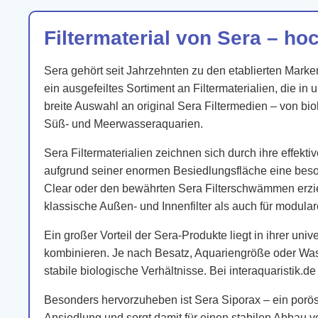
Filtermaterial von Sera – ho
Sera gehört seit Jahrzehnten zu den etablierten Marke
ein ausgefeiltes Sortiment an Filtermaterialien, die in
breite Auswahl an original Sera Filtermedien – von b
Süß- und Meerwasseraquarien.
Sera Filtermaterialien zeichnen sich durch ihre effekt
aufgrund seiner enormen Besiedlungsfläche eine beson
Clear oder den bewährten Sera Filterschwämmen erzie
klassische Außen- und Innenfilter als auch für modular
Ein großer Vorteil der Sera-Produkte liegt in ihrer uni
kombinieren. Je nach Besatz, Aquariengröße oder Was
stabile biologische Verhältnisse. Bei interaquaristik.de
Besonders hervorzuheben ist Sera Siporax – ein poröses
Ansiedlung und sorgt damit für einen stabilen Abbau v