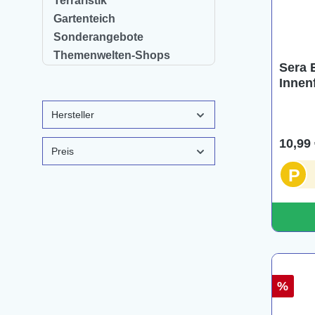
Terraristik
Gartenteich
Sonderangebote
Themenwelten-Shops
Sera 
Innenf
Hersteller
10,99 
Preis
P
%