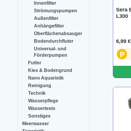
Innenfilter
Sera 
Strömungspumpen
L300
Außenfilter
Anhängefilter
Oberflächenabsauger
6,99 €
Bodendurchfluter
Universal- und
P
Förderpumpen
Futter
Kies & Bodengrund
Nano Aquaristik
Reinigung
Technik
Wasserpflege
Wassertests
Sonstiges
Meerwasser