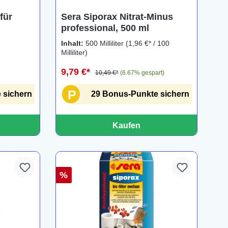
für
Sera Siporax Nitrat-Minus
professional, 500 ml
Inhalt:
500 Milliliter
(1,96 €* / 100
Milliliter)
9,79 €*
10,49 €*
(6.67% gespart)
P
 sichern
29 Bonus-Punkte sichern
Kaufen
%