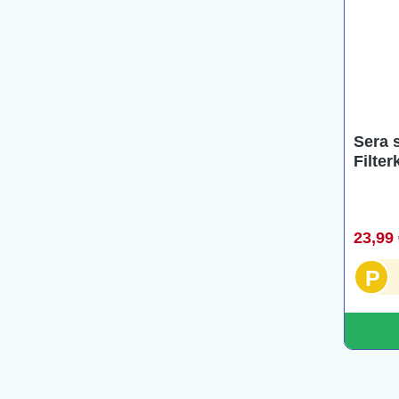
Sera 
Filter
23,99
P