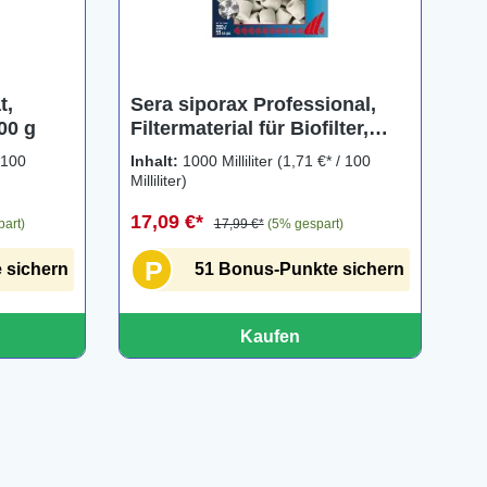
t,
Sera siporax Professional,
00 g
Filtermaterial für Biofilter,
1000 ml
 100
Inhalt:
1000 Milliliter
(1,71 €* / 100
Milliliter)
17,09 €*
part)
17,99 €*
(5% gespart)
P
 sichern
51 Bonus-Punkte sichern
Kaufen