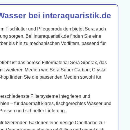
Wasser bei interaquaristik.de
em Fischfutter und Pflegeprodukten bietet Sera auch
ung sorgen. Bei interaquaristik.de finden Sie eine
er bis hin zu mechanischen Vorfiltern, passend für
liebt ist das poröse Filtermaterial Sera Siporax, das
 mit weiteren Medien wie Sera Super Carbon, Crystal
Shop finden Sie die passenden Medien sowohl für
n verschiedenste Filtersysteme integrieren und
en – für dauerhaft klares, fischgerechtes Wasser und
n Preisen und schneller Lieferung.
trifizierenden Bakterien eine riesige Oberfläche zur
nd Verpackungseinheiten erhältlich und eignet sich