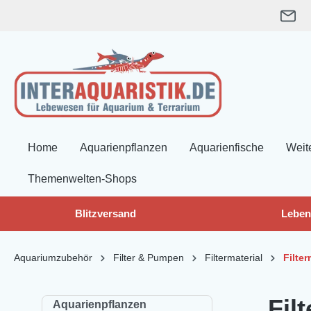
springen
Zur Hauptnavigation springen
Home
Aquarienpflanzen
Aquarienfische
Weit
Themenwelten-Shops
Blitzversand
Leben
Aquariumzubehör
Filter & Pumpen
Filtermaterial
Filter
Fil
Aquarienpflanzen