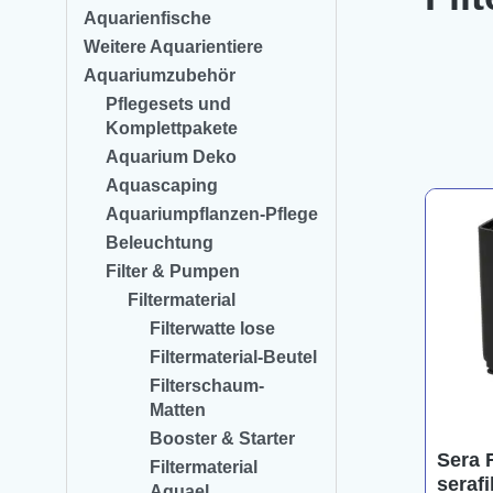
Aquarienfische
Weitere Aquarientiere
Aquariumzubehör
Pflegesets und
Komplettpakete
Aquarium Deko
Aquascaping
Aquariumpflanzen-Pflege
Beleuchtung
Filter & Pumpen
Filtermaterial
Filterwatte lose
Filtermaterial-Beutel
Filterschaum-
Matten
Booster & Starter
Sera F
Filtermaterial
serafi
Aquael