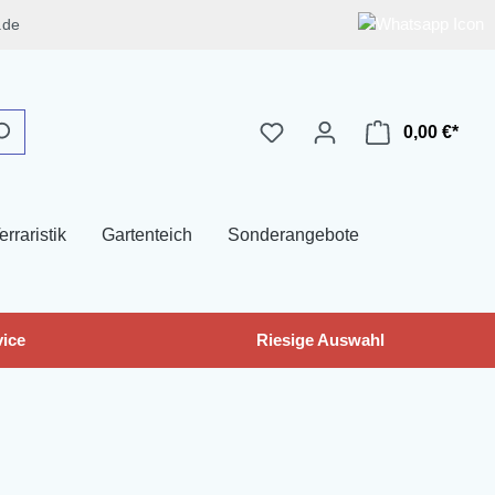
.de
0,00 €*
erraristik
Gartenteich
Sonderangebote
ice
Riesige Auswahl