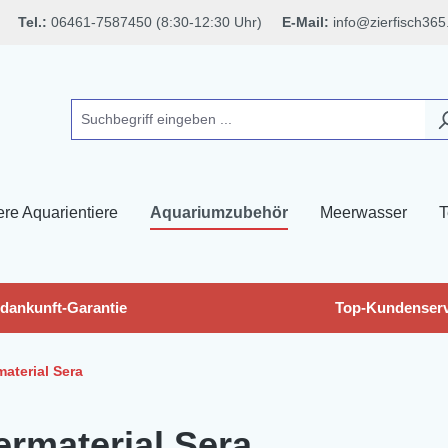
Tel.:
06461-7587450 (8:30-12:30 Uhr)
E-Mail:
info@zierfisch365
ere Aquarientiere
Aquariumzubehör
Meerwasser
T
dankunft-Garantie
Top-Kundenserv
material Sera
termaterial Sera