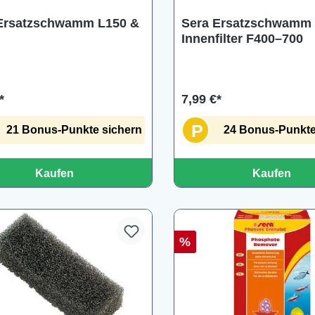
Ersatzschwamm L150 &
Sera Ersatzschwamm 
Innenfilter F400–700
*
7,99 €*
P
21 Bonus-Punkte sichern
24 Bonus-Punkte
Kaufen
Kaufen
%