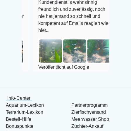
bis
Kundendienst is wahnsinnig
Alles ist
freundlich und zuverlässig, noch
super Zu
 Tier
nie hat jemand so schnell und
hne
kompetent auf Emails reagiert wie
t.
hier...
Veröffent
Veröffentlicht auf Google
Info-Center
Aquarium-Lexikon
Partnerprogramm
Terrarium-Lexikon
Zierfischversand
Bestell-Hilfe
Meerwasser Shop
Bonuspunkte
Züchter-Ankauf