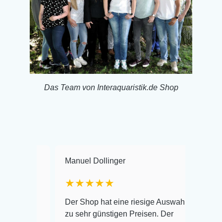
Das Team von Interaquaristik.de Shop
Manuel Dollinger
Frank H
★★★★★
Warenanl
 und
Der Shop hat eine riesige Auswahl
Auswahl 
zu sehr günstigen Preisen. Der
befinden