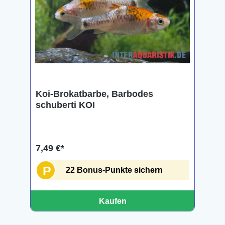
Koi-Brokatbarbe, Barbodes
schuberti KOI
7,49 €*
P
22 Bonus-Punkte sichern
Kaufen