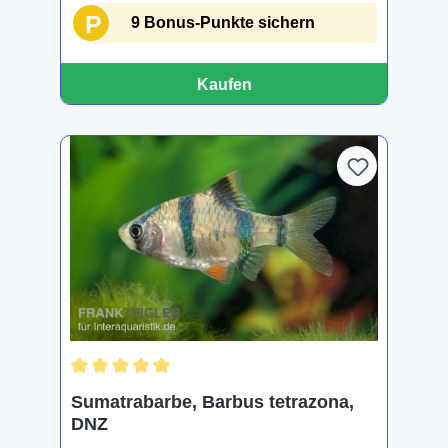
P
9 Bonus-Punkte sichern
Kaufen
Durchschnittliche Bewertung von 5 von 5 Sternen
Sumatrabarbe, Barbus tetrazona,
DNZ