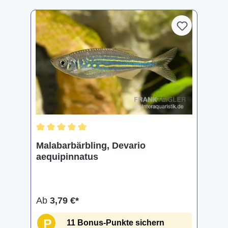
Durchschnittliche Bewertung von 5 von 5 Sternen
Malabarbärbling, Devario
aequipinnatus
Ab
3,79 €*
P
11 Bonus-Punkte sichern