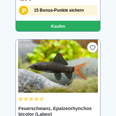
P
15 Bonus-Punkte sichern
Kaufen
Durchschnittliche Bewertung von 4.6 von 5 Sternen
Feuerschwanz, Epalzeorhynchos
bicolor (Labeo)