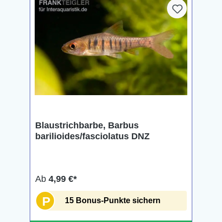
Blaustrichbarbe, Barbus
barilioides/fasciolatus DNZ
Ab
4,99 €*
P
15 Bonus-Punkte sichern