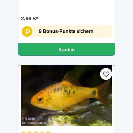
2,99 €*
P
9 Bonus-Punkte sichern
Kaufen