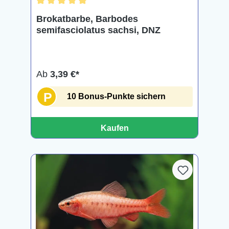
Durchschnittliche Bewertung von 5 von 5 Sternen
Brokatbarbe, Barbodes
semifasciolatus sachsi, DNZ
Ab
3,39 €*
P
10 Bonus-Punkte sichern
Kaufen