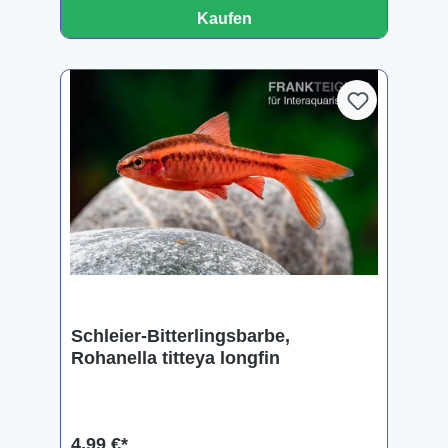
Kaufen
Schleier-Bitterlingsbarbe,
Rohanella titteya longfin
4,99 €*