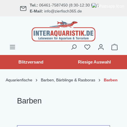
Tel.:
06461-7587450 (8:30-12:30 Uhr)
alt springen
E-Mail:
info@zierfisch365.de
Blitzversand
Riesige Auswahl
Aquarienfische
Barben, Bärblinge & Rasboras
Barben
Barben