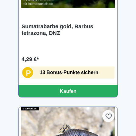
Sumatrabarbe gold, Barbus
tetrazona, DNZ
4,29 €*
P
13 Bonus-Punkte sichern
Kaufen