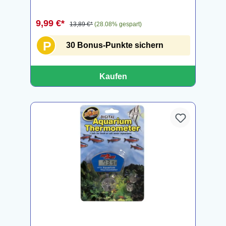
9,99 €*
13,89 €*
(28.08% gespart)
P
30 Bonus-Punkte sichern
Kaufen