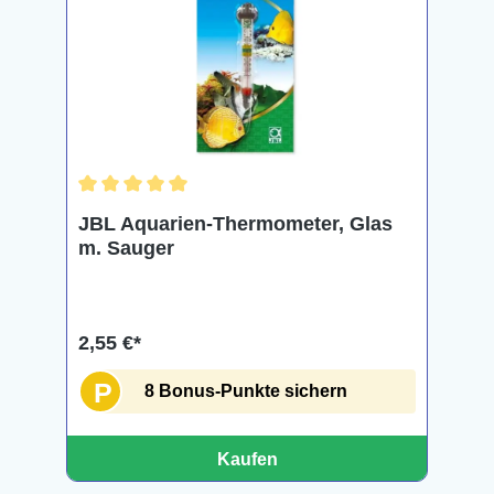
Durchschnittliche Bewertung von 5 von 5 Sternen
JBL Aquarien-Thermometer, Glas
m. Sauger
2,55 €*
P
8 Bonus-Punkte sichern
Kaufen