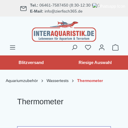
Tel.:
06461-7587450 (8:30-12:30 Uhr)
alt springen
E-Mail:
info@zierfisch365.de
Blitzversand
Riesige Auswahl
Aquariumzubehör
Wassertests
Thermometer
Thermometer