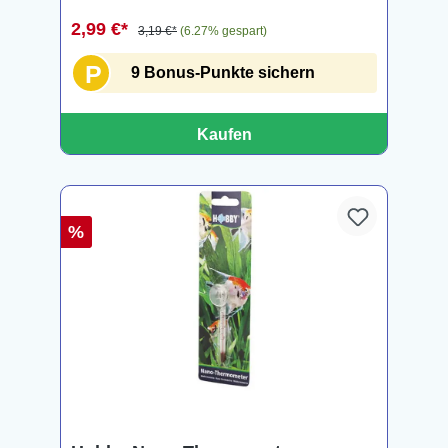
2,99 €*
3,19 €*
(6.27% gespart)
P
9 Bonus-Punkte sichern
Kaufen
%