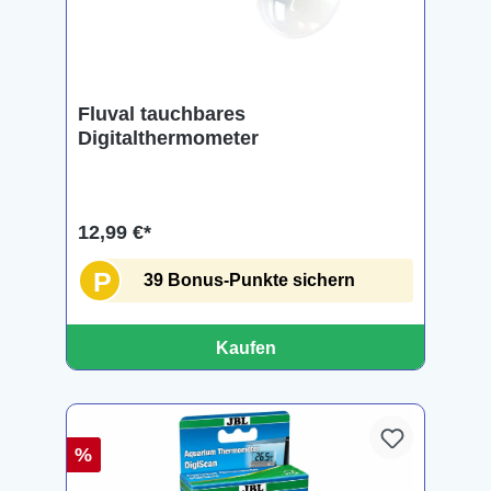
Fluval tauchbares
Digitalthermometer
12,99 €*
P
39 Bonus-Punkte sichern
Kaufen
%