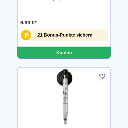
6,99 €*
P
21 Bonus-Punkte sichern
Kaufen