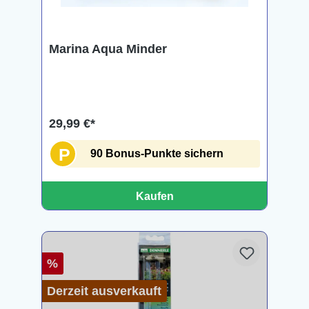
Marina Aqua Minder
29,99 €*
P
90 Bonus-Punkte sichern
Kaufen
%
Derzeit ausverkauft