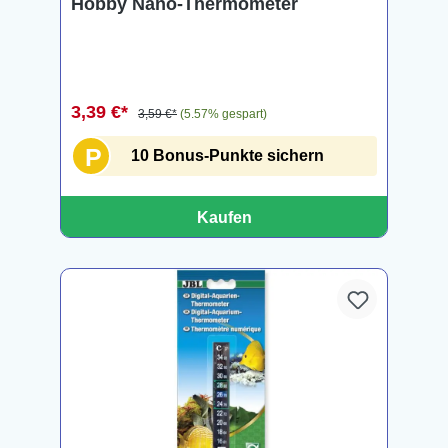
Hobby Nano-Thermometer
3,39 €*
3,59 €*
(5.57% gespart)
P
10 Bonus-Punkte sichern
Kaufen