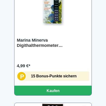
Marina Minerva
Digithalthermometer
Klebethermometer
4,99 €*
P
15 Bonus-Punkte sichern
Kaufen