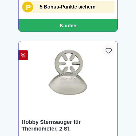
P
5 Bonus-Punkte sichern
Kaufen
%
Hobby Sternsauger für
Thermometer, 2 St.