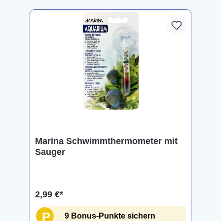
Marina Schwimmthermometer mit
Sauger
2,99 €*
P
9 Bonus-Punkte sichern