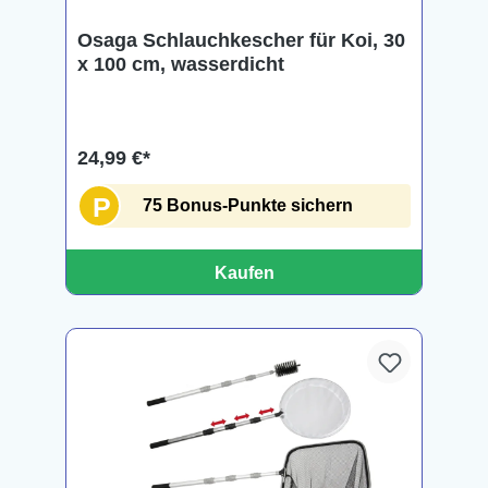
Osaga Schlauchkescher für Koi, 30
x 100 cm, wasserdicht
24,99 €*
P
75 Bonus-Punkte sichern
Kaufen