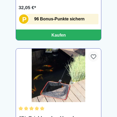
32,05 €*
P
96 Bonus-Punkte sichern
Kaufen
Durchschnittliche Bewertung von 5 von 5 Sternen