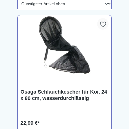
Osaga Schlauchkescher für Koi, 24
x 80 cm, wasserdurchlässig
22,99 €*