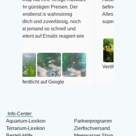
r günstigen Preisen. Der
befinden der Fische einwan
dienst is wahnsinnig
Alles ist quick lebendig un
lich und zuverlässig, noch
super Zustand. Gerne wied
t jemand so schnell und
ent auf Emails reagiert wie
Veröffentlicht auf Google
entlicht auf Google
Info-Center
Aquarium-Lexikon
Partnerprogramm
Terrarium-Lexikon
Zierfischversand
Bestell-Hilfe
Meerwasser Shop