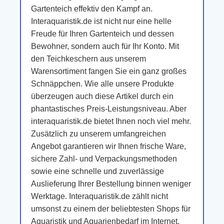
Gartenteich effektiv den Kampf an.
Interaquaristik.de ist nicht nur eine helle
Freude für Ihren Gartenteich und dessen
Bewohner, sondern auch für Ihr Konto. Mit
den Teichkeschern aus unserem
Warensortiment fangen Sie ein ganz großes
Schnäppchen. Wie alle unsere Produkte
überzeugen auch diese Artikel durch ein
phantastisches Preis-Leistungsniveau. Aber
interaquaristik.de bietet Ihnen noch viel mehr.
Zusätzlich zu unserem umfangreichen
Angebot garantieren wir Ihnen frische Ware,
sichere Zahl- und Verpackungsmethoden
sowie eine schnelle und zuverlässige
Auslieferung Ihrer Bestellung binnen weniger
Werktage. Interaquaristik.de zählt nicht
umsonst zu einem der beliebtesten Shops für
Aquaristik und Aquarienbedarf im Internet.