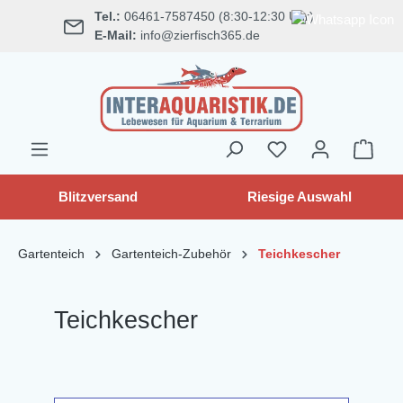
Tel.:
06461-7587450 (8:30-12:30 Uhr)
alt springen
E-Mail:
info@zierfisch365.de
Blitzversand
Riesige Auswahl
Gartenteich
Gartenteich-Zubehör
Teichkescher
Teichkescher