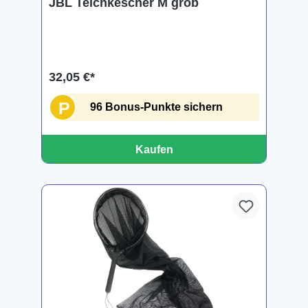
JBL Teichkescher M grob
32,05 €*
P
96 Bonus-Punkte sichern
Kaufen