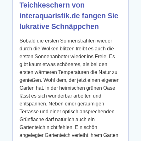
Teichkeschern von
interaquaristik.de fangen Sie
lukrative Schnäppchen
Sobald die ersten Sonnenstrahlen wieder
durch die Wolken blitzen treibt es auch die
ersten Sonnenanbeter wieder ins Freie. Es
gibt kaum etwas schöneres, als bei den
ersten wärmeren Temperaturen die Natur zu
genießen. Wohl dem, der jetzt einen eigenen
Garten hat. In der heimischen grünen Oase
lässt es sich wunderbar arbeiten und
entspannen. Neben einer geräumigen
Terrasse und einer optisch ansprechenden
Grünfläche darf natürlich auch ein
Gartenteich nicht fehlen. Ein schön
angelegter Gartenteich verleiht Ihrem Garten