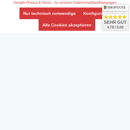
Google Privacy & Terms
·
Zu unseren Datenschutzbestimmungen
AGB & Info
Impressum
Kundenbewertungen
Nur technisch notwendige
Konfigurieren
Umwelt und Entsorgung
SEHR GUT
Alle Cookies akzeptieren
4.78 / 5.00
Vertrag widerrufen
* Alle Preise inkl. ges. MwSt. zzgl.
Versandkosten
Zierfische, Garnelen, Krebse, Wasserschnecken (Wirbellose),
Aquarienpflanzen & Aquarium-Zubehör preiswert online kaufen.
© Copyright 2024 Interaquaristik.de Shop, Aquarium und
Gartenteich Shop. Alle Rechte vorbehalten.