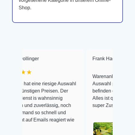
vorgesehene Kategorie in unserem Online-
Shop.
inger
Frank Hackmayer
★★★
★
Warenanlieferung Top und die
t eine riesige Auswahl
Auswahl plus gesundheitliches
stigen Preisen. Der
befinden der Fische einwandfrei.
t is wahnsinnig
Alles ist quick lebendig und im
nd zuverlässig, noch
super Zustand. Gerne wieder 😃
and so schnell und
uf Emails reagiert wie