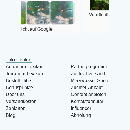
Veröffentlicht auf Google
ht auf Google
Info-Center
Aquarium-Lexikon
Partnerprogramm
Terrarium-Lexikon
Zierfischversand
Bestell-Hilfe
Meerwasser Shop
Bonuspunkte
Züchter-Ankauf
Über uns
Content anbieten
Versandkosten
Kontaktformular
Zahlarten
Influencer
Blog
Abholung