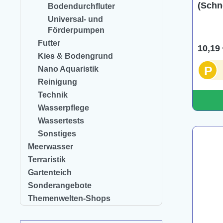
(Schne
Bodendurchfluter
u500/
Universal- und
Förderpumpen
Futter
10,19 
Kies & Bodengrund
P
Nano Aquaristik
Reinigung
Technik
Wasserpflege
Wassertests
Sonstiges
Meerwasser
Terraristik
Gartenteich
Sonderangebote
Themenwelten-Shops