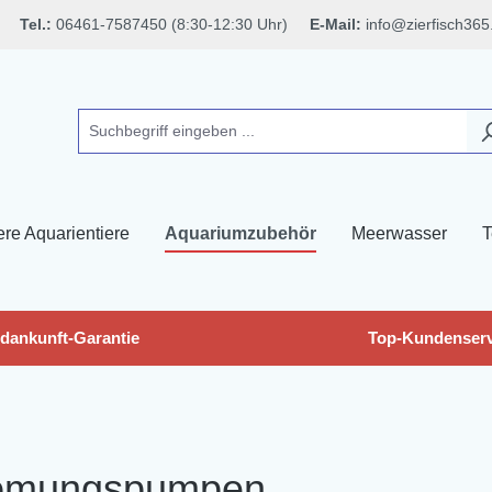
Tel.:
06461-7587450 (8:30-12:30 Uhr)
E-Mail:
info@zierfisch365
ere Aquarientiere
Aquariumzubehör
Meerwasser
T
dankunft-Garantie
Top-Kundenserv
ömungspumpen