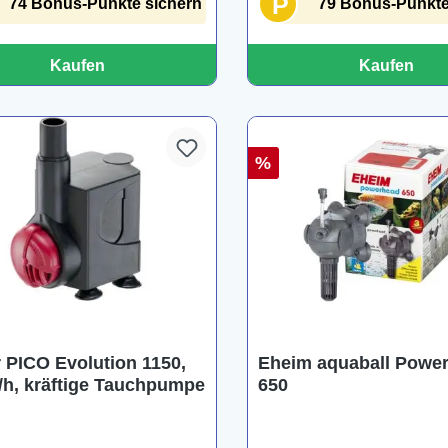
P
74 Bonus-Punkte sichern
79 Bonus-Punkte
Kaufen
Kaufen
%
 PICO Evolution 1150,
Eheim aquaball Powe
l/h, kräftige Tauchpumpe
650