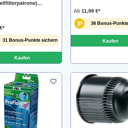
llfilterpatrone)
750/1000
Ab
11,99 €*
P
36 Bonus-Punkte
€*
31 Bonus-Punkte sichern
Kaufen
Kaufen