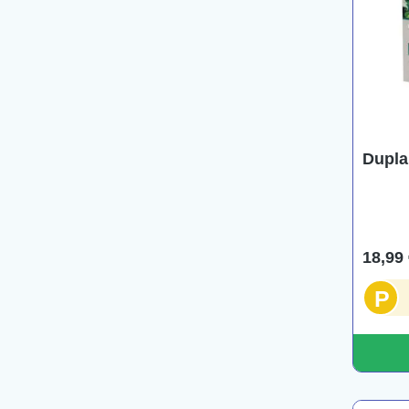
Dupla
18,99 
P