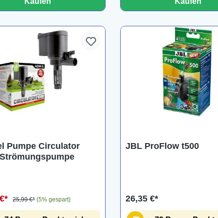
Kaufen
Kaufen
l Pumpe Circulator
JBL ProFlow t500
 Strömungspumpe
 €*
26,35 €*
25,99 €*
(5% gespart)