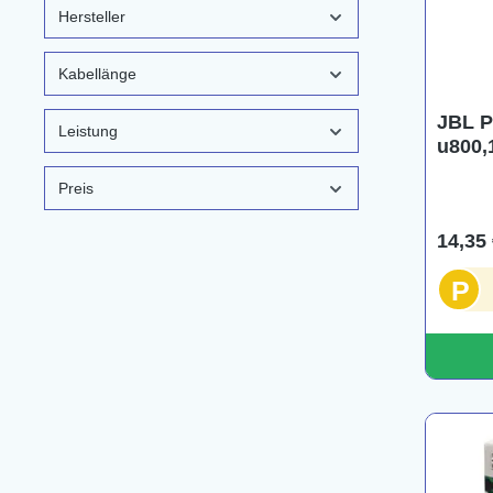
Hersteller
Kabellänge
JBL P
Leistung
u800,
Preis
14,35 
P