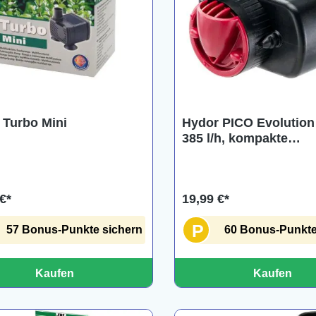
 Turbo Mini
Hydor PICO Evolution
385 l/h, kompakte
Tauchpumpe
€*
19,99 €*
P
57 Bonus-Punkte sichern
60 Bonus-Punkte
Kaufen
Kaufen