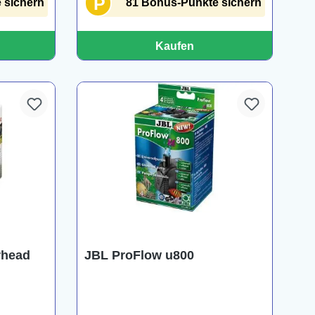
P
 sichern
81 Bonus-Punkte sichern
Kaufen
rhead
JBL ProFlow u800