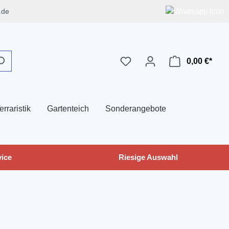
.de
0,00 €*
erraristik
Gartenteich
Sonderangebote
ice
Riesige Auswahl