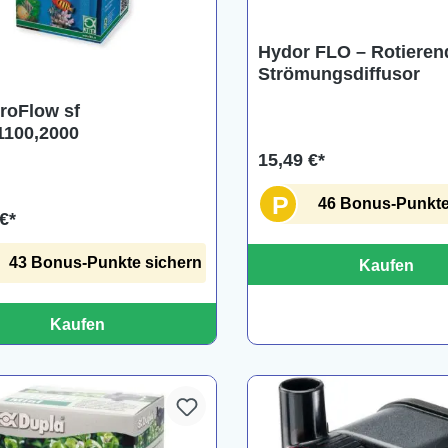
Hydor FLO – Rotieren
Strömungsdiffusor
roFlow sf
1100,2000
15,49 €*
P
46 Bonus-Punkte
€*
43 Bonus-Punkte sichern
Kaufen
Kaufen