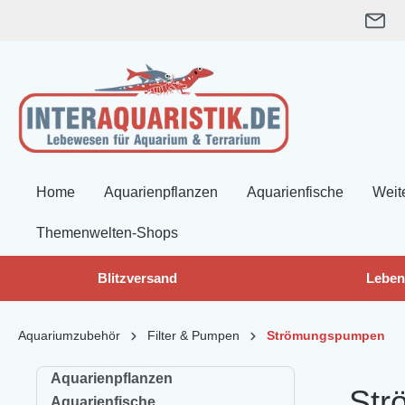
springen
Zur Hauptnavigation springen
Home
Aquarienpflanzen
Aquarienfische
Weit
Themenwelten-Shops
Blitzversand
Leben
Aquariumzubehör
Filter & Pumpen
Strömungspumpen
Aquarienpflanzen
Str
Aquarienfische