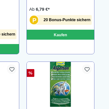
Ab
6,79 €*
P
20 Bonus-Punkte sichern
 sichern
Kaufen
%