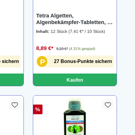
Tetra Algetten,
Algenbekämpfer-Tabletten, 12
Tabletten
Inhalt:
12 Stück
(7,41 €* / 10 Stück)
8,89 €*
9,29 €*
(4.31% gespart)
P
 sichern
27 Bonus-Punkte sichern
Kaufen
%