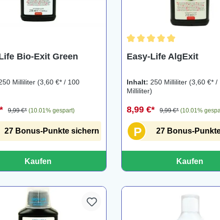
Durchschnittliche Bewertu
Life Bio-Exit Green
Easy-Life AlgExit
250 Milliliter
(3,60 €* / 100
Inhalt:
250 Milliliter
(3,60 €* /
)
Milliliter)
€*
8,99 €*
9,99 €*
(10.01% gespart)
9,99 €*
(10.01% gespa
P
27 Bonus-Punkte sichern
27 Bonus-Punkte
Kaufen
Kaufen