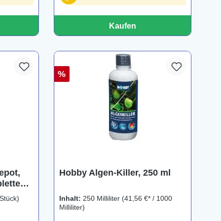
Kaufen
%
epot,
Hobby Algen-Killer, 250 ml
letten,
 Stück)
Inhalt:
250 Milliliter
(41,56 €* / 1000
Milliliter)