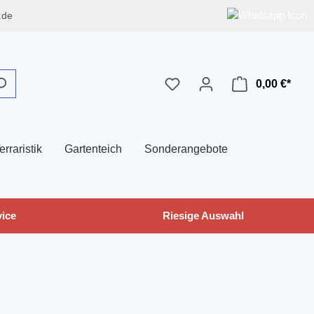
.de
0,00 €*
erraristik
Gartenteich
Sonderangebote
ice
Riesige Auswahl