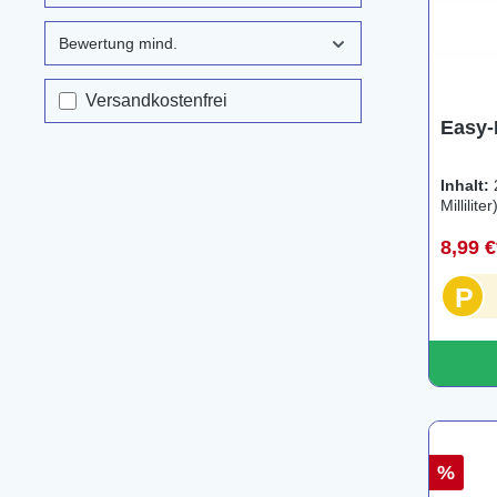
Bewertung mind.
Filter hinzufügen: Versandkostenfrei
Versandkostenfrei
Easy-
Inhalt:
Milliliter
8,99 
P
%