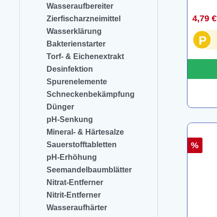
Wasseraufbereiter
4,79 
Zierfischarzneimittel
Wasserklärung
P
Bakterienstarter
Torf- & Eichenextrakt
Desinfektion
Spurenelemente
Schneckenbekämpfung
Dünger
pH-Senkung
Mineral- & Härtesalze
Sauerstofftabletten
%
pH-Erhöhung
Seemandelbaumblätter
Nitrat-Entferner
Nitrit-Entferner
Wasseraufhärter