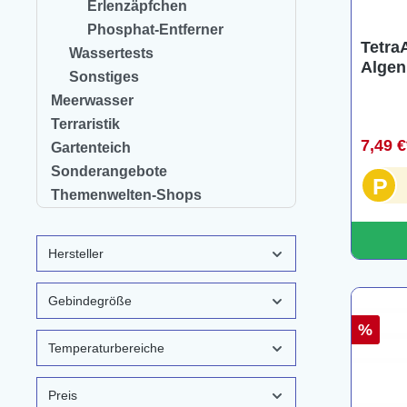
Erlenzäpfchen
Phosphat-Entferner
TetraA
Wassertests
Algen
Sonstiges
Table
Meerwasser
Terraristik
7,49 
Gartenteich
Sonderangebote
P
Themenwelten-Shops
Hersteller
Gebindegröße
%
Temperaturbereiche
Preis