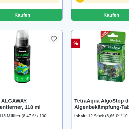
Kaufen
Kaufen
%
 ALGAWAY,
TetraAqua AlgoStop d
entferner, 118 ml
Algenbekämpfung-Tab
12 Stück
118 Milliliter
(8,47 €* / 100
Inhalt:
12 Stück
(8,66 €* / 10
)