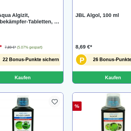
qua Algizit,
JBL Algol, 100 ml
bekämpfer-Tabletten, 10
tten
€*
8,69 €*
7,89 €*
(5.07% gespart)
P
22 Bonus-Punkte sichern
26 Bonus-Punkte
Kaufen
Kaufen
%