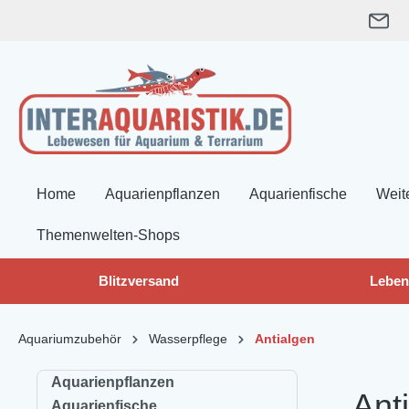
springen
Zur Hauptnavigation springen
Home
Aquarienpflanzen
Aquarienfische
Weit
Themenwelten-Shops
Blitzversand
Leben
Aquariumzubehör
Wasserpflege
Antialgen
Aquarienpflanzen
Ant
Aquarienfische