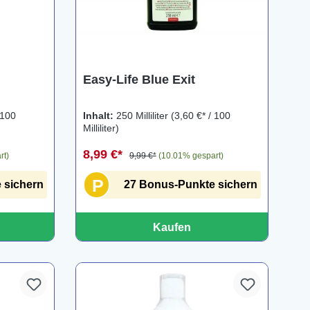
ng von 5 von 5 Sternen
Easy-Life Blue Exit
 100
Inhalt:
250 Milliliter
(3,60 €* / 100
Milliliter)
8,99 €*
rt)
9,99 €*
(10.01% gespart)
P
 sichern
27 Bonus-Punkte sichern
Kaufen