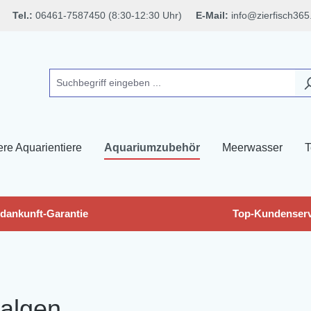
Tel.:
06461-7587450 (8:30-12:30 Uhr)
E-Mail:
info@zierfisch365
ere Aquarientiere
Aquariumzubehör
Meerwasser
T
dankunft-Garantie
Top-Kundenserv
ialgen