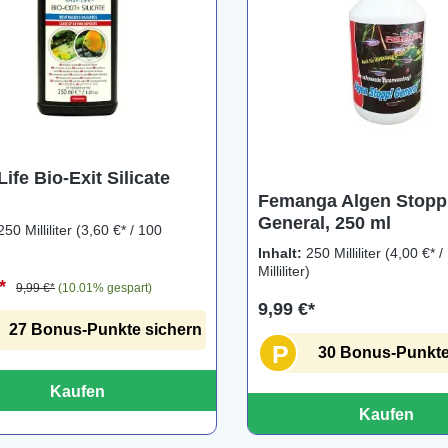
ife Bio-Exit Silicate
Femanga Algen Stopp
General, 250 ml
250 Milliliter
(3,60 €* / 100
)
Inhalt:
250 Milliliter
(4,00 €* /
Milliliter)
€*
9,99 €*
(10.01% gespart)
9,99 €*
27 Bonus-Punkte sichern
P
30 Bonus-Punkte
Kaufen
Kaufen