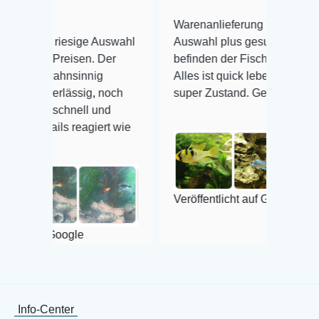
Warenanlieferung Top und die
iesige Auswahl
Auswahl plus gesundheitliches
reisen. Der
befinden der Fische einwandfrei.
hnsinnig
Alles ist quick lebendig und im
rlässig, noch
super Zustand. Gerne wieder 😃
chnell und
s reagiert wie
Veröffentlicht auf Google
oogle
Info-Center