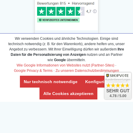
Wir verwenden Cookies und ähnliche Technologien. Einige sind
technisch notwendig (z. B. für den Warenkorb), andere helfen uns, unser
Angebot zu verbessern. Mit Ihrer Einwilligung dürfen wir außerdem
Ihre
Daten für die Personalisierung von Anzeigen
nutzen und an Partner
Daten­schutz­erklärung
wie
Google
übermitteln.
Widerrufs­recht /Widerrufs­formular
Wie Google Informationen von Websites nutzt (Partner-Sites)
·
Google Privacy & Terms
·
Zu unseren Datenschutzbestimmungen
AGB & Info
Impressum
Kundenbewertungen
Nur technisch notwendige
Konfigurieren
Umwelt und Entsorgung
SEHR GUT
Alle Cookies akzeptieren
4.78 / 5.00
Vertrag widerrufen
* Alle Preise inkl. ges. MwSt. zzgl.
Versandkosten
Zierfische, Garnelen, Krebse, Wasserschnecken (Wirbellose),
Aquarienpflanzen & Aquarium-Zubehör preiswert online kaufen.